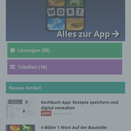
c) Verarbeitung
Verarbeitung ist jeder mit oder ohne Hilfe
Alles zur App
automatisierter Verfahren ausgeführte
Vorgang oder jede solche Vorgangsreihe im
Zusammenhang mit personenbezogenen
Lösungen (88)
Daten wie das Erheben, das Erfassen, die
Organisation, das Ordnen, die Speicherung,
die Anpassung oder Veränderung, das
Tabellen (16)
Auslesen, das Abfragen, die Verwendung,
die Offenlegung durch Übermittlung,
Verbreitung oder eine andere Form der
Bereitstellung, den Abgleich oder die
Neuste Artikel
Verknüpfung, die Einschränkung, das
Löschen oder die Vernichtung.
Kochbuch App: Rezepte speichern und
digital verwalten
APPS
03. April 2025
d) Einschränkung der Verarbeitung
4 Bilder 1 Wort Auf der Baustelle
Einschränkung der Verarbeitung ist die