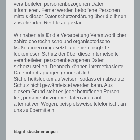
verarbeiteten personenbezogenen Daten
kurze Begriffserklärung!
informieren. Ferner werden betroffene Personen
mittels dieser Datenschutzerklärung über die ihnen
zustehenden Rechte aufgeklärt.
Das einfachste Beschreibungsbild des Lichtes sind die Strahlen. Es
beruht auf der Wahrnehmung des Lichtes als Strahlungsbündel, das
Wir haben als für die Verarbeitung Verantwortlicher
man experimentell mittels Blenden verfeinert, wobei für ein
zahlreiche technische und organisatorische
unendlich dünnes Strahlenbündel die theoretische Idealisierung des
Maßnahmen umgesetzt, um einen möglichst
einzelnen Lichtstrahls und der punktförmigen Lichtquelle gewonnen
lückenlosen Schutz der über diese Internetseite
wird. Die Strahlenoptik beruht auf der Näherung, dass die
verarbeiteten personenbezogenen Daten
Abmessungen einer Versuchsanordnung sehr groß im Vergleich zur
sicherzustellen. Dennoch können Internetbasierte
Wellenlänge des Lichtes sind und beschreibt Phänomene wie
Datenübertragungen grundsätzlich
Reflexion und Lichtbrechung.
Sicherheitslücken aufweisen, sodass ein absoluter
Schutz nicht gewährleistet werden kann. Aus
Die geometrische Optik untersucht die Gesetzmäßigkeiten der
diesem Grund steht es jeder betroffenen Person
Lichtausbreitung in Form dieser geradlinigen, unendlich dünnen
frei, personenbezogene Daten auch auf
Strahlenbündel. So wurde die Lichtgeschwindigkeit nach
alternativen Wegen, beispielsweise telefonisch, an
verschiedenen Methoden an den sich ausbreitenden Lichtstrahlen
uns zu übermitteln.
gemessen. Mit der Geradlinigkeit der Lichtausbreitung lassen sich
Reflexion, Brechung und Totalreflexion des Lichtes geometrisch, das
heißt nach den Gesetzen der Strahlengeometrie erklären.
Begriffsbestimmungen
Gekrümmte Lichtstrahlen können in dieser Beschreibung nur im