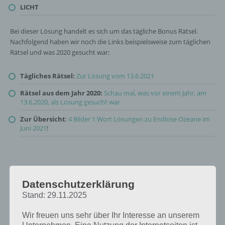
LICHT
Bei dieser Lösung handelt es sich um das tägliche Bonus Rätsel.
Nachfolgend haben wir noch die Links beispielsweise zum täglichen
Rätsel und was 2020 gesucht war:
Tägliches Rätsel:
Zur Lösung vom 13.6.2021
Rätsel aus dem Jahr 2020:
Schau mal, was vor einem Jahr, am
13.6.2020, als Lösung gesucht war
Zur Übersicht
:
4 Bilder 1 Wort Lösungen zu Endlose Ozeane im
Juni 2021
!
Datenschutzerklärung
Stand: 29.11.2025
Wir freuen uns sehr über Ihr Interesse an unserem