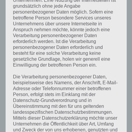
Unternehmen. Eine Nutzung der Internetseiten ist
grundsätzlich ohne jede Angabe
personenbezogener Daten möglich. Sofern eine
betroffene Person besondere Services unseres
Unternehmens über unsere Internetseite in
Anspruch nehmen möchte, könnte jedoch eine
Verarbeitung personenbezogener Daten
erforderlich werden. Ist die Verarbeitung
personenbezogener Daten erforderlich und
besteht für eine solche Verarbeitung keine
gesetzliche Grundlage, holen wir generell eine
Einwilligung der betroffenen Person ein.
Die Verarbeitung personenbezogener Daten,
beispielsweise des Namens, der Anschrift, E-Mail-
Adresse oder Telefonnummer einer betroffenen
Person, erfolgt stets im Einklang mit der
Kurze Begriffserklärung zur Lösung Licht
Datenschutz-Grundverordnung und in
Übereinstimmung mit den für uns geltenden
landesspezifischen Datenschutzbestimmungen.
Licht ist die Lösung für das tägliche Bonus Rätsel am 13.6.2021 in 4
Mittels dieser Datenschutzerklärung möchte unser
Bilder 1 Wort, doch welche Bedeutung hat dieses eigentlich und was
Unternehmen die Öffentlichkeit über Art, Umfang
gibt es dazu zu wissen? Passt das Wort auch zu Endlose Ozeane? Zu
und Zweck der von uns erhobenen, genutzten und
bestimmten Lösungen präsentieren wir daher auch immer eine