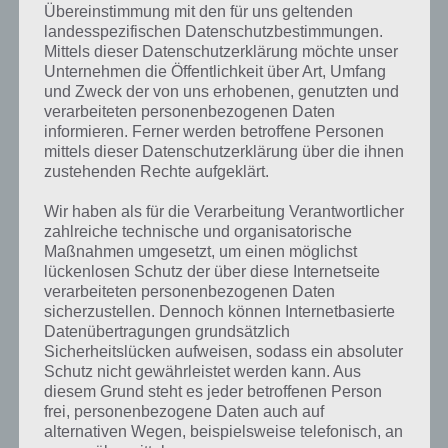
Übereinstimmung mit den für uns geltenden
landesspezifischen Datenschutzbestimmungen.
Mittels dieser Datenschutzerklärung möchte unser
Unternehmen die Öffentlichkeit über Art, Umfang
und Zweck der von uns erhobenen, genutzten und
verarbeiteten personenbezogenen Daten
Kurze Begriffserklärung zur Lösung Gelb
informieren. Ferner werden betroffene Personen
mittels dieser Datenschutzerklärung über die ihnen
Gelb ist die Lösung für das tägliche Rätsel am 13.3.2019 in 4 Bilder 1
zustehenden Rechte aufgeklärt.
Wort, doch welche Bedeutung hat dieses eigentlich und was gibt es
dazu zu wissen? Passt das Wort auch zur Karibik? Zu bestimmten
Wir haben als für die Verarbeitung Verantwortlicher
Lösungen präsentieren wir daher auch immer eine kurze
zahlreiche technische und organisatorische
Begriffserklärung!
Maßnahmen umgesetzt, um einen möglichst
lückenlosen Schutz der über diese Internetseite
verarbeiteten personenbezogenen Daten
Zu Gelb haben wir zunächst keine weiteren Informationen parat!
sicherzustellen. Dennoch können Internetbasierte
Datenübertragungen grundsätzlich
Sicherheitslücken aufweisen, sodass ein absoluter
Schutz nicht gewährleistet werden kann. Aus
diesem Grund steht es jeder betroffenen Person
Auf WhatsApp teilen
Teilen auf Facebook
frei, personenbezogene Daten auch auf
alternativen Wegen, beispielsweise telefonisch, an
Tweet auf Twitter