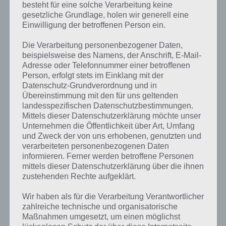
besteht für eine solche Verarbeitung keine
gesetzliche Grundlage, holen wir generell eine
Einwilligung der betroffenen Person ein.
Die Verarbeitung personenbezogener Daten,
beispielsweise des Namens, der Anschrift, E-Mail-
Adresse oder Telefonnummer einer betroffenen
Person, erfolgt stets im Einklang mit der
Datenschutz-Grundverordnung und in
Übereinstimmung mit den für uns geltenden
landesspezifischen Datenschutzbestimmungen.
Mittels dieser Datenschutzerklärung möchte unser
Unternehmen die Öffentlichkeit über Art, Umfang
Kurze Begriffserklärung zur Lösung Bus
und Zweck der von uns erhobenen, genutzten und
verarbeiteten personenbezogenen Daten
informieren. Ferner werden betroffene Personen
Bus ist die Lösung für das tägliche Rätsel am 13.11.2021 in 4 Bilder 1
mittels dieser Datenschutzerklärung über die ihnen
Wort, doch welche Bedeutung hat dieses eigentlich und was gibt es
zustehenden Rechte aufgeklärt.
dazu zu wissen? Passt das Wort auch zu Volle Fahrt voraus? Zu
bestimmten Lösungen präsentieren wir daher auch immer eine
Wir haben als für die Verarbeitung Verantwortlicher
kurze Begriffserklärung!
zahlreiche technische und organisatorische
Maßnahmen umgesetzt, um einen möglichst