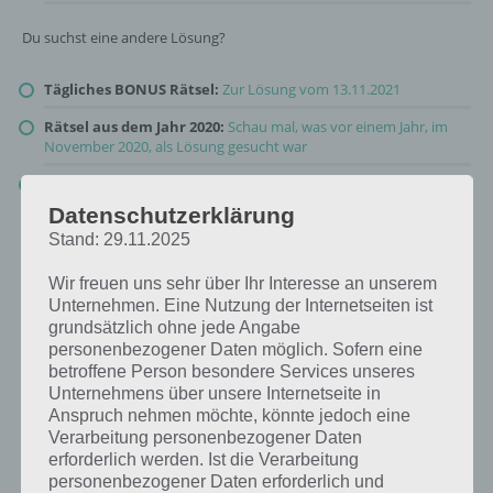
Du suchst eine andere Lösung?
Tägliches BONUS Rätsel:
Zur Lösung vom 13.11.2021
Rätsel aus dem Jahr 2020:
Schau mal, was vor einem Jahr, im
November 2020, als Lösung gesucht war
Zur Übersicht
:
4 Bilder 1 Wort Lösungen zu Volle Fahrt voraus
im November 2021
!
Datenschutzerklärung
Stand: 29.11.2025
Wir freuen uns sehr über Ihr Interesse an unserem
Unternehmen. Eine Nutzung der Internetseiten ist
grundsätzlich ohne jede Angabe
personenbezogener Daten möglich. Sofern eine
betroffene Person besondere Services unseres
Unternehmens über unsere Internetseite in
Anspruch nehmen möchte, könnte jedoch eine
Verarbeitung personenbezogener Daten
erforderlich werden. Ist die Verarbeitung
personenbezogener Daten erforderlich und