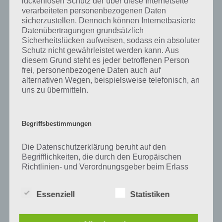
lückenlosen Schutz der über diese Internetseite
Zu Bus haben wir zunächst keine weiteren Informationen parat!
verarbeiteten personenbezogenen Daten
sicherzustellen. Dennoch können Internetbasierte
Datenübertragungen grundsätzlich
Sicherheitslücken aufweisen, sodass ein absoluter
Auf WhatsApp teilen
Teilen auf Facebook
Schutz nicht gewährleistet werden kann. Aus
diesem Grund steht es jeder betroffenen Person
frei, personenbezogene Daten auch auf
Tweet auf Twitter
alternativen Wegen, beispielsweise telefonisch, an
uns zu übermitteln.
Mehr Artikel hier auf Touchportal
Begriffsbestimmungen
Die Datenschutzerklärung beruht auf den
Begrifflichkeiten, die durch den Europäischen
Richtlinien- und Verordnungsgeber beim Erlass
der Datenschutz-Grundverordnung (DS-GVO)
verwendet wurden. Unsere Datenschutzerklärung
Essenziell
Statistiken
soll sowohl für die Öffentlichkeit als auch für
unsere Kunden und Geschäftspartner einfach
lesbar und verständlich sein. Um dies zu