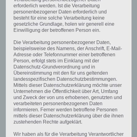
erforderlich werden. Ist die Verarbeitung
personenbezogener Daten erforderlich und
besteht für eine solche Verarbeitung keine
gesetzliche Grundlage, holen wir generell eine
Einwilligung der betroffenen Person ein.
Die Verarbeitung personenbezogener Daten,
beispielsweise des Namens, der Anschrift, E-Mail-
Adresse oder Telefonnummer einer betroffenen
Person, erfolgt stets im Einklang mit der
Datenschutz-Grundverordnung und in
Übereinstimmung mit den für uns geltenden
landesspezifischen Datenschutzbestimmungen.
Mittels dieser Datenschutzerklärung möchte unser
Unternehmen die Öffentlichkeit über Art, Umfang
und Zweck der von uns erhobenen, genutzten und
Kurze Begriffserklärung zur Lösung
verarbeiteten personenbezogenen Daten
informieren. Ferner werden betroffene Personen
Grabstein
mittels dieser Datenschutzerklärung über die ihnen
zustehenden Rechte aufgeklärt.
Grabstein ist die Lösung für das tägliche Bonus Rätsel am 13.10.2023
in 4 Bilder 1 Wort, doch welche Bedeutung hat dieses eigentlich und
Wir haben als für die Verarbeitung Verantwortlicher