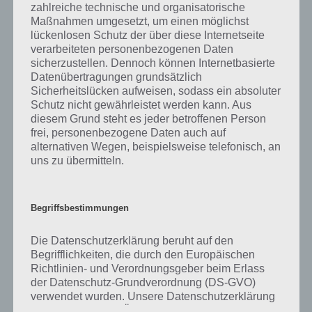
was gibt es dazu zu wissen? Passt das Wort auch zu Hier spukts? Zu
zahlreiche technische und organisatorische
bestimmten Lösungen präsentieren wir daher auch immer eine
Maßnahmen umgesetzt, um einen möglichst
kurze Begriffserklärung!
lückenlosen Schutz der über diese Internetseite
verarbeiteten personenbezogenen Daten
sicherzustellen. Dennoch können Internetbasierte
Zu Grabstein haben wir zunächst keine weiteren Informationen
Datenübertragungen grundsätzlich
parat!
Sicherheitslücken aufweisen, sodass ein absoluter
Schutz nicht gewährleistet werden kann. Aus
diesem Grund steht es jeder betroffenen Person
frei, personenbezogene Daten auch auf
alternativen Wegen, beispielsweise telefonisch, an
Auf WhatsApp teilen
Teilen auf Facebook
uns zu übermitteln.
Tweet auf Twitter
Begriffsbestimmungen
Die Datenschutzerklärung beruht auf den
Mehr Artikel hier auf Touchportal
Begrifflichkeiten, die durch den Europäischen
Richtlinien- und Verordnungsgeber beim Erlass
der Datenschutz-Grundverordnung (DS-GVO)
verwendet wurden. Unsere Datenschutzerklärung
soll sowohl für die Öffentlichkeit als auch für