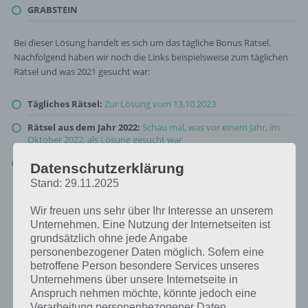
GRABSTEIN
Bei dieser Lösung handelt es sich um das tägliche Bonus Rätsel.
Nachfolgend haben wir noch die Links beispielsweise zum täglichen
Rätsel und was 2021 gesucht war:
Tägliches Rätsel:
Zur Lösung vom 13.10.2023
Rätsel aus dem Jahr 2022:
Schau mal, was vor einem Jahr, im
Oktober 2022, als Lösung gesucht war
Zur Übersicht
:
4 Bilder 1 Wort Lösungen zu Hier spukts im
Datenschutzerklärung
Oktober 2023
!
Stand: 29.11.2025
Wir freuen uns sehr über Ihr Interesse an unserem
Unternehmen. Eine Nutzung der Internetseiten ist
grundsätzlich ohne jede Angabe
personenbezogener Daten möglich. Sofern eine
betroffene Person besondere Services unseres
Unternehmens über unsere Internetseite in
Anspruch nehmen möchte, könnte jedoch eine
Verarbeitung personenbezogener Daten