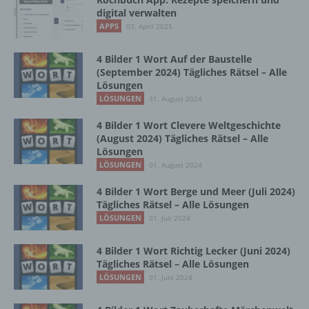
Vorgang oder jede solche Vorgangsreihe im
digital verwalten
Zusammenhang mit personenbezogenen
APPS
03. April 2025
Daten wie das Erheben, das Erfassen, die
Organisation, das Ordnen, die Speicherung,
4 Bilder 1 Wort Auf der Baustelle
die Anpassung oder Veränderung, das
(September 2024) Tägliches Rätsel – Alle
Auslesen, das Abfragen, die Verwendung,
Lösungen
die Offenlegung durch Übermittlung,
LÖSUNGEN
31. August 2024
Verbreitung oder eine andere Form der
Bereitstellung, den Abgleich oder die
4 Bilder 1 Wort Clevere Weltgeschichte
Verknüpfung, die Einschränkung, das
(August 2024) Tägliches Rätsel – Alle
Löschen oder die Vernichtung.
Lösungen
LÖSUNGEN
01. August 2024
4 Bilder 1 Wort Berge und Meer (Juli 2024)
d) Einschränkung der Verarbeitung
Tägliches Rätsel – Alle Lösungen
LÖSUNGEN
01. Juli 2024
Einschränkung der Verarbeitung ist die
Markierung gespeicherter
4 Bilder 1 Wort Richtig Lecker (Juni 2024)
personenbezogener Daten mit dem Ziel, ihre
Tägliches Rätsel – Alle Lösungen
künftige Verarbeitung einzuschränken.
LÖSUNGEN
01. Juni 2024