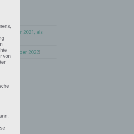
mens,
m Oktober 2021, als
ng
en
chte
t im Oktober 2022
!
r von
ten
.
ische
n
ann.
ise