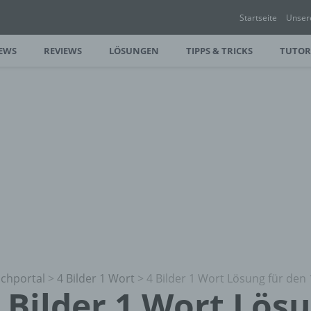
Startseite
Unser
EWS
REVIEWS
LÖSUNGEN
TIPPS & TRICKS
TUTOR
chportal
>
4 Bilder 1 Wort
>
4 Bilder 1 Wort Lösung für den 
 Bilder 1 Wort Lös