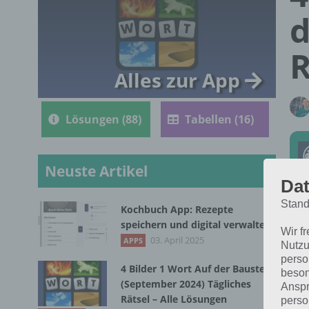
d
R
Alles zur App
Lösungen (88)
Tabellen (16)
Neuste Artikel
Dat
Stand
Kochbuch App: Rezepte
Die
speichern und digital verwalten
Wir f
202
03. April 2025
APPS
Nutzu
perso
4 Bilder 1 Wort Auf der Baustelle
beson
(September 2024) Tägliches
Anspr
Rätsel – Alle Lösungen
perso