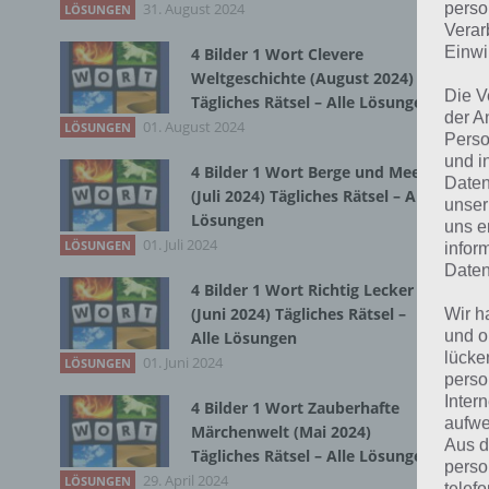
31. August 2024
Du 
perso
LÖSUNGEN
Verar
Einwi
4 Bilder 1 Wort Clevere
Weltgeschichte (August 2024)
Die V
Tägliches Rätsel – Alle Lösungen
der A
01. August 2024
LÖSUNGEN
Perso
und i
4 Bilder 1 Wort Berge und Meer
Daten
(Juli 2024) Tägliches Rätsel – Alle
unser
Lösungen
uns e
01. Juli 2024
LÖSUNGEN
infor
Daten
4 Bilder 1 Wort Richtig Lecker
(Juni 2024) Tägliches Rätsel –
Wir h
und o
Alle Lösungen
lücke
01. Juni 2024
LÖSUNGEN
perso
Inter
4 Bilder 1 Wort Zauberhafte
aufwe
Märchenwelt (Mai 2024)
Aus d
Tägliches Rätsel – Alle Lösungen
perso
29. April 2024
LÖSUNGEN
telef