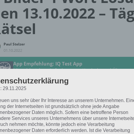
en 13.10.2022 – Täg
ätsel
Paul Stelzer
01.10.2022
App Empfehlung: IQ Test App
Mit zahlreichen Aufgaben zum Knobeln und Üben
JETZT KOSTENLOS HERUNTERLADEN
enschutzerklärung
: 29.11.2025
 Lösung für das tägliche Rätsel vom 13.10.2022 zu Bunte 
reuen uns sehr über Ihr Interesse an unserem Unternehmen. Ein
2 in 4 Bilder 1 Wort. Wenn du dort aktuell feststeckst, hie
ng der Internetseiten ist grundsätzlich ohne jede Angabe
nenbezogener Daten möglich. Sofern eine betroffene Person
dere Services unseres Unternehmens über unsere Internetseite
WALNUSS
uch nehmen möchte, könnte jedoch eine Verarbeitung
nenbezogener Daten erforderlich werden. Ist die Verarbeitung