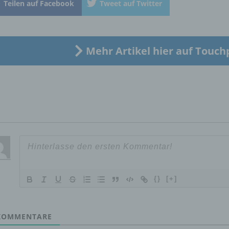
Teilen auf Facebook
Tweet auf Twitter
„betroffene Person") beziehen. Als identifizierbar wird eine natü
Person angesehen, die direkt oder indirekt, insbesondere mittel
Zuordnung zu einer Kennung wie einem Namen, zu einer
Kennnummer, zu Standortdaten, zu einer Online-Kennung oder
einem oder mehreren besonderen Merkmalen, die Ausdruck de
Mehr Artikel hier auf Touch
physischen, physiologischen, genetischen, psychischen,
wirtschaftlichen, kulturellen oder sozialen Identität dieser natür
Person sind, identifiziert werden kann.
b) betroffene Person
Betroffene Person ist jede identifizierte oder identifizierbare
natürliche Person, deren personenbezogene Daten von dem für
Verarbeitung Verantwortlichen verarbeitet werden.
{}
[+]
c) Verarbeitung
OMMENTARE
Verarbeitung ist jeder mit oder ohne Hilfe automatisierter Verfa