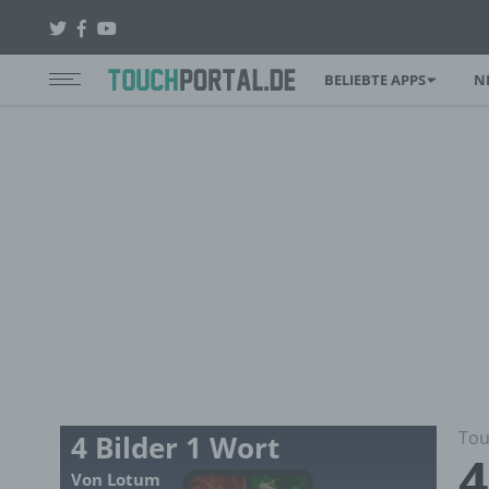
BELIEBTE APPS
N
Tou
4 Bilder 1 Wort
4
Von Lotum