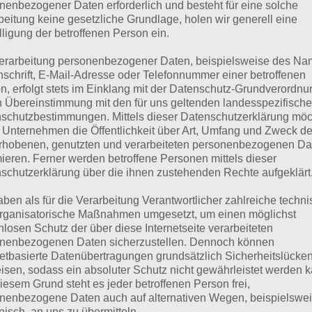
suchst eine andere Lösung?
nenbezogener Daten erforderlich und besteht für eine solche
beitung keine gesetzliche Grundlage, holen wir generell eine
lligung der betroffenen Person ein.
Tägliches BONUS Rätsel:
Zur Lösung vom 13.10.2022
erarbeitung personenbezogener Daten, beispielsweise des Na
Rätsel aus dem Jahr 2021:
Schau mal, was vor einem Jahr, i
nschrift, E-Mail-Adresse oder Telefonnummer einer betroffenen
n, erfolgt stets im Einklang mit der Datenschutz-Grundverordnu
Lösung gesucht war
n Übereinstimmung mit den für uns geltenden landesspezifisch
schutzbestimmungen. Mittels dieser Datenschutzerklärung mö
Zur Übersicht
:
4 Bilder 1 Wort Lösungen zu Bunte Herbstzei
 Unternehmen die Öffentlichkeit über Art, Umfang und Zweck de
rhobenen, genutzten und verarbeiteten personenbezogenen Da
mieren. Ferner werden betroffene Personen mittels dieser
schutzerklärung über die ihnen zustehenden Rechte aufgeklärt
aben als für die Verarbeitung Verantwortlicher zahlreiche techn
rganisatorische Maßnahmen umgesetzt, um einen möglichst
nlosen Schutz der über diese Internetseite verarbeiteten
nenbezogenen Daten sicherzustellen. Dennoch können
netbasierte Datenübertragungen grundsätzlich Sicherheitslücke
isen, sodass ein absoluter Schutz nicht gewährleistet werden k
iesem Grund steht es jeder betroffenen Person frei,
nenbezogene Daten auch auf alternativen Wegen, beispielswe
onisch, an uns zu übermitteln.