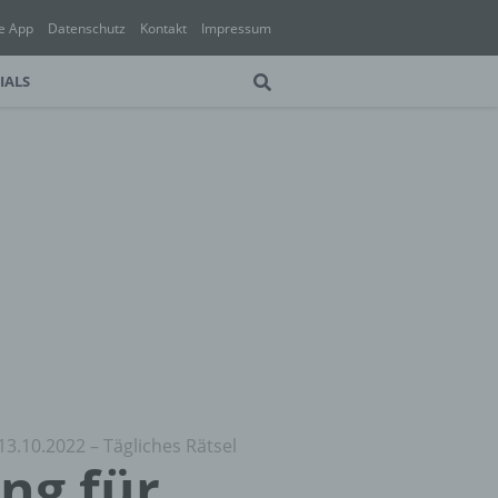
e App
Datenschutz
Kontakt
Impressum
IALS
13.10.2022 – Tägliches Rätsel
ung für