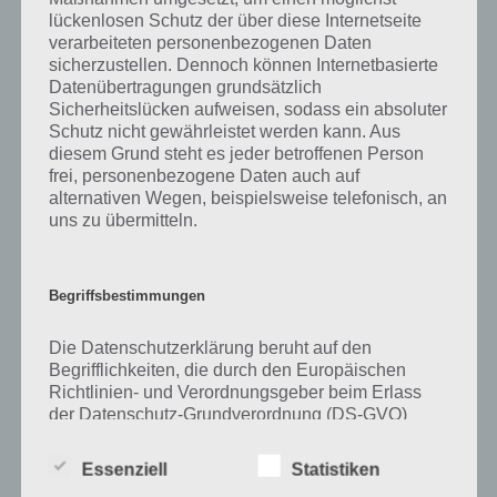
lückenlosen Schutz der über diese Internetseite
Zu Kokosnuss haben wir zunächst keine weiteren Informationen
verarbeiteten personenbezogenen Daten
parat!
sicherzustellen. Dennoch können Internetbasierte
Datenübertragungen grundsätzlich
Sicherheitslücken aufweisen, sodass ein absoluter
Schutz nicht gewährleistet werden kann. Aus
diesem Grund steht es jeder betroffenen Person
Auf WhatsApp teilen
Teilen auf Facebook
frei, personenbezogene Daten auch auf
alternativen Wegen, beispielsweise telefonisch, an
Tweet auf Twitter
uns zu übermitteln.
Begriffsbestimmungen
Mehr Artikel hier auf Touchportal
Die Datenschutzerklärung beruht auf den
Begrifflichkeiten, die durch den Europäischen
Richtlinien- und Verordnungsgeber beim Erlass
der Datenschutz-Grundverordnung (DS-GVO)
verwendet wurden. Unsere Datenschutzerklärung
soll sowohl für die Öffentlichkeit als auch für
Essenziell
Statistiken
unsere Kunden und Geschäftspartner einfach