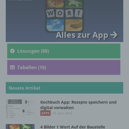
genetischen, psychischen, wirtschaftlichen,
kulturellen oder sozialen Identität dieser
natürlichen Person sind, identifiziert werden
kann.
Alles zur App
b) betroffene Person
Lösungen (88)
Betroffene Person ist jede identifizierte oder
identifizierbare natürliche Person, deren
personenbezogene Daten von dem für die
Tabellen (16)
Verarbeitung Verantwortlichen verarbeitet
werden.
Neuste Artikel
c) Verarbeitung
Kochbuch App: Rezepte speichern und
digital verwalten
Verarbeitung ist jeder mit oder ohne Hilfe
APPS
03. April 2025
automatisierter Verfahren ausgeführte
Vorgang oder jede solche Vorgangsreihe im
4 Bilder 1 Wort Auf der Baustelle
Zusammenhang mit personenbezogenen