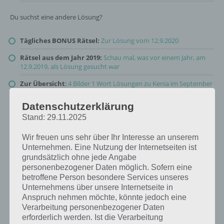
Du suchst eine andere Lösung?
Tägliches BONUS Rätsel:
Zur Lösung vom 12.9.2020
Rätsel aus dem Jahr 2019:
Schau mal, was vor einem Jahr, am
12.9.2019, als Lösung gesucht war
Zur Übersicht
:
4 Bilder 1 Wort Lösungen zu Kenia im September
2020
!
Datenschutzerklärung
Stand: 29.11.2025
Wir freuen uns sehr über Ihr Interesse an unserem
Unternehmen. Eine Nutzung der Internetseiten ist
grundsätzlich ohne jede Angabe
personenbezogener Daten möglich. Sofern eine
betroffene Person besondere Services unseres
Unternehmens über unsere Internetseite in
Anspruch nehmen möchte, könnte jedoch eine
Verarbeitung personenbezogener Daten
erforderlich werden. Ist die Verarbeitung