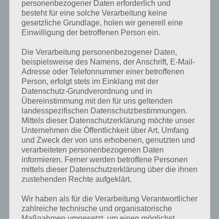
personenbezogener Daten erforderlich und
besteht für eine solche Verarbeitung keine
gesetzliche Grundlage, holen wir generell eine
Einwilligung der betroffenen Person ein.
Die Verarbeitung personenbezogener Daten,
beispielsweise des Namens, der Anschrift, E-Mail-
Adresse oder Telefonnummer einer betroffenen
Person, erfolgt stets im Einklang mit der
Datenschutz-Grundverordnung und in
Übereinstimmung mit den für uns geltenden
landesspezifischen Datenschutzbestimmungen.
Mittels dieser Datenschutzerklärung möchte unser
Kurze Begriffserklärung zur Lösung
Unternehmen die Öffentlichkeit über Art, Umfang
und Zweck der von uns erhobenen, genutzten und
Kokosnuss
verarbeiteten personenbezogenen Daten
informieren. Ferner werden betroffene Personen
Kokosnuss ist die Lösung für das tägliche Rätsel am 12.9.2020 in 4
mittels dieser Datenschutzerklärung über die ihnen
Bilder 1 Wort, doch welche Bedeutung hat dieses eigentlich und was
zustehenden Rechte aufgeklärt.
gibt es dazu zu wissen? Passt das Wort auch zu Kenia? Zu
bestimmten Lösungen präsentieren wir daher auch immer eine
Wir haben als für die Verarbeitung Verantwortlicher
kurze Begriffserklärung!
zahlreiche technische und organisatorische
Maßnahmen umgesetzt, um einen möglichst