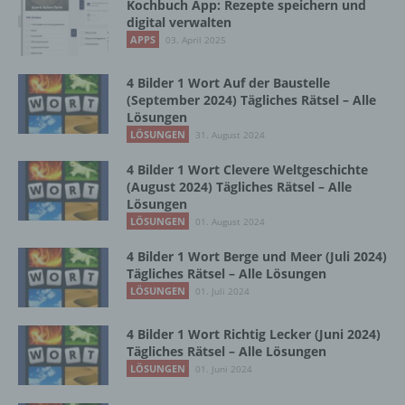
Kochbuch App: Rezepte speichern und
Vorgang oder jede solche Vorgangsreihe im
digital verwalten
Zusammenhang mit personenbezogenen
APPS
03. April 2025
Daten wie das Erheben, das Erfassen, die
Organisation, das Ordnen, die Speicherung,
4 Bilder 1 Wort Auf der Baustelle
die Anpassung oder Veränderung, das
(September 2024) Tägliches Rätsel – Alle
Auslesen, das Abfragen, die Verwendung,
Lösungen
die Offenlegung durch Übermittlung,
LÖSUNGEN
31. August 2024
Verbreitung oder eine andere Form der
Bereitstellung, den Abgleich oder die
4 Bilder 1 Wort Clevere Weltgeschichte
Verknüpfung, die Einschränkung, das
(August 2024) Tägliches Rätsel – Alle
Löschen oder die Vernichtung.
Lösungen
LÖSUNGEN
01. August 2024
d) Einschränkung der Verarbeitung
4 Bilder 1 Wort Berge und Meer (Juli 2024)
Tägliches Rätsel – Alle Lösungen
LÖSUNGEN
01. Juli 2024
Einschränkung der Verarbeitung ist die
Markierung gespeicherter
personenbezogener Daten mit dem Ziel, ihre
4 Bilder 1 Wort Richtig Lecker (Juni 2024)
künftige Verarbeitung einzuschränken.
Tägliches Rätsel – Alle Lösungen
LÖSUNGEN
01. Juni 2024