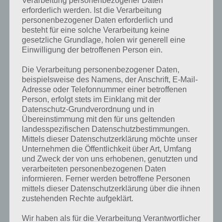
Verarbeitung personenbezogener Daten
erforderlich werden. Ist die Verarbeitung
personenbezogener Daten erforderlich und
besteht für eine solche Verarbeitung keine
gesetzliche Grundlage, holen wir generell eine
Einwilligung der betroffenen Person ein.
Die Verarbeitung personenbezogener Daten,
beispielsweise des Namens, der Anschrift, E-Mail-
Adresse oder Telefonnummer einer betroffenen
Person, erfolgt stets im Einklang mit der
Datenschutz-Grundverordnung und in
Übereinstimmung mit den für uns geltenden
landesspezifischen Datenschutzbestimmungen.
Kurze Begriffserklärung zur Lösung
Mittels dieser Datenschutzerklärung möchte unser
Hefter
Unternehmen die Öffentlichkeit über Art, Umfang
und Zweck der von uns erhobenen, genutzten und
verarbeiteten personenbezogenen Daten
Hefter ist die Lösung für das tägliche Rätsel am 12.8.2020 in 4 Bilder 1
informieren. Ferner werden betroffene Personen
Wort, doch welche Bedeutung hat dieses eigentlich und was gibt es
mittels dieser Datenschutzerklärung über die ihnen
dazu zu wissen? Passt das Wort auch zu Island? Zu bestimmten
zustehenden Rechte aufgeklärt.
Lösungen präsentieren wir daher auch immer eine kurze
Begriffserklärung!
Wir haben als für die Verarbeitung Verantwortlicher