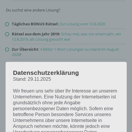
Du suchst eine andere Lösung?
Tägliches BONUS Rätsel:
Zur Lösung vom 12.8.2020
Rätsel aus dem Jahr 2019:
Schau mal, was vor einem Jahr, am
12.8.2019, als Lösung gesucht war
Zur Übersicht
:
4 Bilder 1 Wort Lösungen zu Island im August
2020
!
Datenschutzerklärung
Stand: 29.11.2025
Wir freuen uns sehr über Ihr Interesse an unserem
Unternehmen. Eine Nutzung der Internetseiten ist
grundsätzlich ohne jede Angabe
personenbezogener Daten möglich. Sofern eine
betroffene Person besondere Services unseres
Unternehmens über unsere Internetseite in
Anspruch nehmen möchte, könnte jedoch eine