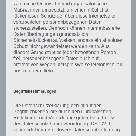
zahlreiche technische und organisatorische
In den Bereichen Verwaltung und Schule, kommen verschiedene
Maßnahmen umgesetzt, um einen möglichst
Produkte zum Einsatz. Eines davon sind Hefter. Wie der Begriff
lückenlosen Schutz der über diese Internetseite
schon verrät, leitet sich die Bezeichnung vom Verb “abheften” ab.
verarbeiteten personenbezogenen Daten
sicherzustellen. Dennoch können Internetbasierte
Datenübertragungen grundsätzlich
Ein Hefter kann aus Kunststoff oder aus fester Pappe gefertigt sein
Sicherheitslücken aufweisen, sodass ein absoluter
und lässt sich aufklappen. In der Mitte befinden sich zwei Klammern,
Schutz nicht gewährleistet werden kann. Aus
welche gelochte Dokumente festhalten. Die meisten Hefter haben
diesem Grund steht es jeder betroffenen Person
DIN A4 Format, es gibt jedoch auch kleinere und größere Varianten
frei, personenbezogene Daten auch auf
im Handel zu kaufen.
alternativen Wegen, beispielsweise telefonisch, an
uns zu übermitteln.
Besonders bekannt und beliebt in Schule und Büro, sind die
Schnellhefter. Sie bestehen aus farbigem Kunststoff und haben
einen Deckel, welcher durchsichtig ist. An der linken Kante lässt sich
Begriffsbestimmungen
meist auch ein Pappstreifen herausziehen, welcher sich zum
einfachen Beschriften des Hefter-Inhaltes eignet. Hefter aus fester
Pappe hingegen, haben in der Regel keinen durchsichtigen Deckel
Die Datenschutzerklärung beruht auf den
und können vorn beschriftet werden. Meist gibt es dafür sogar
Begrifflichkeiten, die durch den Europäischen
vorgezeichnete Linien.
Richtlinien- und Verordnungsgeber beim Erlass
der Datenschutz-Grundverordnung (DS-GVO)
Im Gegensatz zu großen Aktenordnern, sind Hefter sehr viel leichter
verwendet wurden. Unsere Datenschutzerklärung
soll sowohl für die Öffentlichkeit als auch für