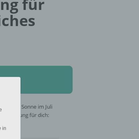
ung für
iches
b in die Sonne im Juli
e
r die Lösung für dich:
 in