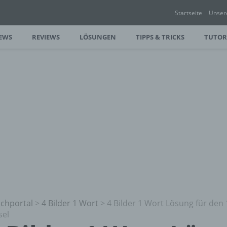
Startseite
Unser
EWS
REVIEWS
LÖSUNGEN
TIPPS & TRICKS
TUTOR
chportal
>
4 Bilder 1 Wort
>
4 Bilder 1 Wort Lösung für den 
sel