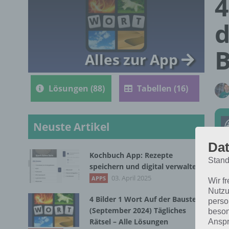
4
d
B
Alles zur App
Lösungen (88)
Tabellen (16)
Neuste Artikel
Dat
Kochbuch App: Rezepte
Stand
speichern und digital verwalten
Die
03. April 2025
APPS
Wir f
202
Nutzu
4 Bilder 1 Wort Auf der Baustelle
perso
(September 2024) Tägliches
beson
Rätsel – Alle Lösungen
Anspr