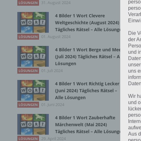
perso
31. August 2024
LÖSUNGEN
perso
Bei
Verar
4 Bilder 1 Wort Clevere
wir
Einwi
Weltgeschichte (August 2024)
Tägliches Rätsel – Alle Lösungen
Die V
T
01. August 2024
LÖSUNGEN
der A
Perso
4 Bilder 1 Wort Berge und Meer
und i
(Juli 2024) Tägliches Rätsel – Alle
Daten
Lösungen
unser
01. Juli 2024
uns e
LÖSUNGEN
infor
4 Bilder 1 Wort Richtig Lecker
Daten
(Juni 2024) Tägliches Rätsel –
Wir h
Alle Lösungen
und o
01. Juni 2024
LÖSUNGEN
lücke
perso
4 Bilder 1 Wort Zauberhafte
Inter
Märchenwelt (Mai 2024)
aufwe
Tägliches Rätsel – Alle Lösungen
Aus d
29. April 2024
LÖSUNGEN
perso