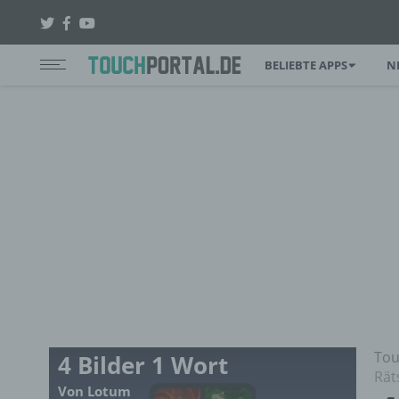
BELIEBTE APPS
N
Tou
4 Bilder 1 Wort
Rät
Von Lotum