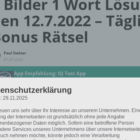
 Bilder 1 Wort Lös
en 12.7.2022 – Tägl
onus Rätsel
Paul Stelzer
01.07.2022
App Empfehlung: IQ Test App
Mit zahlreichen Aufgaben zum Knobeln und Üben
JETZT KOSTENLOS HERUNTERLADEN
enschutzerklärung
: 29.11.2025
 Lösung für das tägliche
BONUS
Rätsel vom 12.7.2022 zu A
reuen uns sehr über Ihr Interesse an unserem Unternehmen. Ein
2 in 4 Bilder 1 Wort. Wenn du dort aktuell feststeckst, hie
ng der Internetseiten ist grundsätzlich ohne jede Angabe
nenbezogener Daten möglich. Sofern eine betroffene Person
dere Services unseres Unternehmens über unsere Internetseite
WÄHRUNG
uch nehmen möchte, könnte jedoch eine Verarbeitung