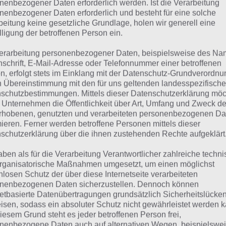
nenbezogener Daten erforderlich werden. Ist die Verarbeitung
nenbezogener Daten erforderlich und besteht für eine solche
 dieser Lösung handelt es sich um das tägliche Bonus Rät
beitung keine gesetzliche Grundlage, holen wir generell eine
 noch die Links beispielsweise zum täglichen Rätsel und w
lligung der betroffenen Person ein.
erarbeitung personenbezogener Daten, beispielsweise des Na
ägliches Rätsel:
Zur Lösung vom 12.7.2022
nschrift, E-Mail-Adresse oder Telefonnummer einer betroffenen
n, erfolgt stets im Einklang mit der Datenschutz-Grundverordnu
Rätsel aus dem Jahr 2021:
Schau mal, was vor einem Jahr, im
n Übereinstimmung mit den für uns geltenden landesspezifisch
gesucht war
schutzbestimmungen. Mittels dieser Datenschutzerklärung mö
 Unternehmen die Öffentlichkeit über Art, Umfang und Zweck de
Zur Übersicht
:
4 Bilder 1 Wort Lösungen zu Ab in die Sonne i
rhobenen, genutzten und verarbeiteten personenbezogenen Da
mieren. Ferner werden betroffene Personen mittels dieser
schutzerklärung über die ihnen zustehenden Rechte aufgeklärt
aben als für die Verarbeitung Verantwortlicher zahlreiche techn
rganisatorische Maßnahmen umgesetzt, um einen möglichst
nlosen Schutz der über diese Internetseite verarbeiteten
nenbezogenen Daten sicherzustellen. Dennoch können
netbasierte Datenübertragungen grundsätzlich Sicherheitslücke
isen, sodass ein absoluter Schutz nicht gewährleistet werden k
iesem Grund steht es jeder betroffenen Person frei,
nenbezogene Daten auch auf alternativen Wegen, beispielswe