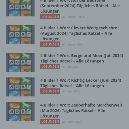
4 Bilder 1 Wort Auf der Baustelle
(September 2024) Tägliches Rätsel – Alle
Daten wie das Erheben, das Erfassen, die
Lösungen
Organisation, das Ordnen, die Speicherung,
LÖSUNGEN
die Anpassung oder Veränderung, das
31. August 2024
Auslesen, das Abfragen, die Verwendung,
4 Bilder 1 Wort Clevere Weltgeschichte
die Offenlegung durch Übermittlung,
(August 2024) Tägliches Rätsel – Alle
Verbreitung oder eine andere Form der
Lösungen
Bereitstellung, den Abgleich oder die
LÖSUNGEN
01. August 2024
Verknüpfung, die Einschränkung, das
Löschen oder die Vernichtung.
4 Bilder 1 Wort Berge und Meer (Juli 2024)
Tägliches Rätsel – Alle Lösungen
LÖSUNGEN
01. Juli 2024
d) Einschränkung der Verarbeitung
4 Bilder 1 Wort Richtig Lecker (Juni 2024)
Einschränkung der Verarbeitung ist die
Tägliches Rätsel – Alle Lösungen
Markierung gespeicherter
LÖSUNGEN
01. Juni 2024
personenbezogener Daten mit dem Ziel, ihre
künftige Verarbeitung einzuschränken.
4 Bilder 1 Wort Zauberhafte Märchenwelt
(Mai 2024) Tägliches Rätsel – Alle
Lösungen
LÖSUNGEN
e) Profiling
29. April 2024