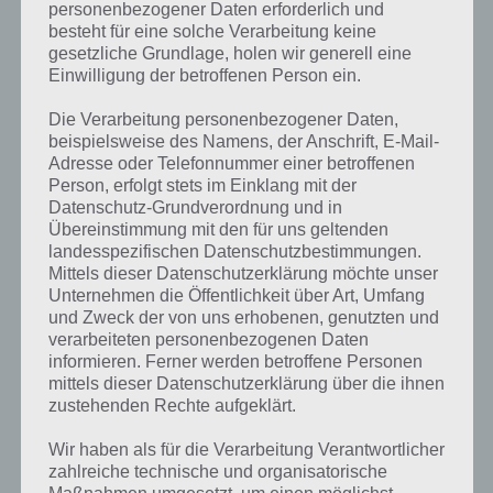
personenbezogener Daten erforderlich und
besteht für eine solche Verarbeitung keine
gesetzliche Grundlage, holen wir generell eine
Einwilligung der betroffenen Person ein.
Die Verarbeitung personenbezogener Daten,
Kurze Begriffserklärung zur Lösung Korso
beispielsweise des Namens, der Anschrift, E-Mail-
Adresse oder Telefonnummer einer betroffenen
Korso ist die Lösung für das tägliche Rätsel am 12. Juli 2017 in 4 Bilder
Person, erfolgt stets im Einklang mit der
1 Wort, doch welche Bedeutung hat dieses eigentlich?
Datenschutz-Grundverordnung und in
Übereinstimmung mit den für uns geltenden
Unter einem Korso versteht man in der Regel eine Schaufahrt von
landesspezifischen Datenschutzbestimmungen.
Mittels dieser Datenschutzerklärung möchte unser
geschmückten Wagen. Dies kommt bei feierlichen bzw. festlichen
Unternehmen die Öffentlichkeit über Art, Umfang
Anlässen vor, aber kann auch bei Demonstrationen eingesetzt
und Zweck der von uns erhobenen, genutzten und
werden. Das Wort stammt im übrigen aus dem italienischen. Das
verarbeiteten personenbezogenen Daten
waren früher Pferderennen und das wiederum ist dem lateinischen
informieren. Ferner werden betroffene Personen
entlehnt (cursus). Während es also früher Pferderennen waren, sind
mittels dieser Datenschutzerklärung über die ihnen
es heute Fahrzeuge in einer Stadt auf langsamer Fahrt. Im übrigen
zustehenden Rechte aufgeklärt.
müssen das nicht nur Kraftfahrzeuge sein, auch Fahrradkorsos gibt
es.
Wir haben als für die Verarbeitung Verantwortlicher
zahlreiche technische und organisatorische