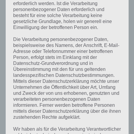
erforderlich werden. Ist die Verarbeitung
personenbezogener Daten erforderlich und
besteht für eine solche Verarbeitung keine
gesetzliche Grundlage, holen wir generell eine
Einwilligung der betroffenen Person ein.
Die Verarbeitung personenbezogener Daten,
beispielsweise des Namens, der Anschrift, E-Mail-
Adresse oder Telefonnummer einer betroffenen
Person, erfolgt stets im Einklang mit der
Datenschutz-Grundverordnung und in
Übereinstimmung mit den für uns geltenden
landesspezifischen Datenschutzbestimmungen.
Mittels dieser Datenschutzerklärung möchte unser
Unternehmen die Öffentlichkeit über Art, Umfang
und Zweck der von uns erhobenen, genutzten und
verarbeiteten personenbezogenen Daten
Kurze Begriffserklärung zur Lösung
informieren. Ferner werden betroffene Personen
Wäsche
mittels dieser Datenschutzerklärung über die ihnen
zustehenden Rechte aufgeklärt.
Wäsche ist die Lösung für das tägliche Bonus Rätsel am 12.4.2024 in 4
Wir haben als für die Verarbeitung Verantwortlicher
Bilder 1 Wort, doch welche Bedeutung hat dieses eigentlich und was