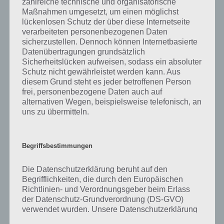
zahlreiche technische und organisatorische
gibt es dazu zu wissen? Passt das Wort auch zu Gemütliches
Maßnahmen umgesetzt, um einen möglichst
Wohnen? Zu bestimmten Lösungen präsentieren wir daher auch
lückenlosen Schutz der über diese Internetseite
immer eine kurze Begriffserklärung!
verarbeiteten personenbezogenen Daten
sicherzustellen. Dennoch können Internetbasierte
Zu Wäsche haben wir zunächst keine weiteren Informationen parat!
Datenübertragungen grundsätzlich
Sicherheitslücken aufweisen, sodass ein absoluter
Schutz nicht gewährleistet werden kann. Aus
diesem Grund steht es jeder betroffenen Person
frei, personenbezogene Daten auch auf
Auf WhatsApp teilen
Teilen auf Facebook
alternativen Wegen, beispielsweise telefonisch, an
uns zu übermitteln.
Tweet auf Twitter
Begriffsbestimmungen
Mehr Artikel hier auf Touchportal
Die Datenschutzerklärung beruht auf den
Begrifflichkeiten, die durch den Europäischen
Richtlinien- und Verordnungsgeber beim Erlass
der Datenschutz-Grundverordnung (DS-GVO)
verwendet wurden. Unsere Datenschutzerklärung
soll sowohl für die Öffentlichkeit als auch für