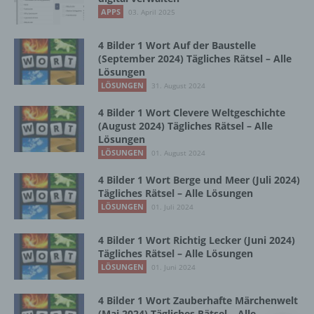
Vorgang oder jede solche Vorgangsreihe im
APPS
03. April 2025
Zusammenhang mit personenbezogenen
Daten wie das Erheben, das Erfassen, die
Organisation, das Ordnen, die Speicherung,
4 Bilder 1 Wort Auf der Baustelle
die Anpassung oder Veränderung, das
(September 2024) Tägliches Rätsel – Alle
Lösungen
Auslesen, das Abfragen, die Verwendung,
die Offenlegung durch Übermittlung,
LÖSUNGEN
31. August 2024
Verbreitung oder eine andere Form der
4 Bilder 1 Wort Clevere Weltgeschichte
Bereitstellung, den Abgleich oder die
(August 2024) Tägliches Rätsel – Alle
Verknüpfung, die Einschränkung, das
Lösungen
Löschen oder die Vernichtung.
LÖSUNGEN
01. August 2024
4 Bilder 1 Wort Berge und Meer (Juli 2024)
d) Einschränkung der Verarbeitung
Tägliches Rätsel – Alle Lösungen
LÖSUNGEN
01. Juli 2024
Einschränkung der Verarbeitung ist die
Markierung gespeicherter
4 Bilder 1 Wort Richtig Lecker (Juni 2024)
personenbezogener Daten mit dem Ziel, ihre
Tägliches Rätsel – Alle Lösungen
künftige Verarbeitung einzuschränken.
LÖSUNGEN
01. Juni 2024
4 Bilder 1 Wort Zauberhafte Märchenwelt
e) Profiling
(Mai 2024) Tägliches Rätsel – Alle