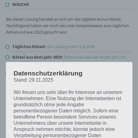
WÄSCHE
Bei dieser Lösung handelt es sich um das tägliche Bonus Rätsel.
Nachfolgend haben wir noch die Links beispielsweise zum täglichen
Rätsel und was 2023 gesucht war:
Tägliches Rätsel:
Zur Lösung vom 12.4.2024
Rätsel aus dem Jahr 2023:
Schau mal, was vor einem Jahr, im
April 2023, als Lösung gesucht war
Datenschutzerklärung
Zur Übersicht
:
4 Bilder 1 Wort Lösungen zu Gemütliches
Wohnen im April 2024
!
Stand: 29.11.2025
Wir freuen uns sehr über Ihr Interesse an unserem
Unternehmen. Eine Nutzung der Internetseiten ist
grundsätzlich ohne jede Angabe
personenbezogener Daten möglich. Sofern eine
betroffene Person besondere Services unseres
Unternehmens über unsere Internetseite in
Anspruch nehmen möchte, könnte jedoch eine
Verarbeitung personenbezogener Daten