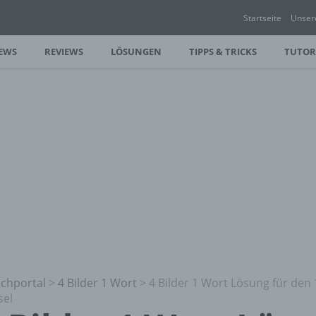
Startseite
Unser
EWS
REVIEWS
LÖSUNGEN
TIPPS & TRICKS
TUTOR
chportal
>
4 Bilder 1 Wort
>
4 Bilder 1 Wort Lösung für den
sel