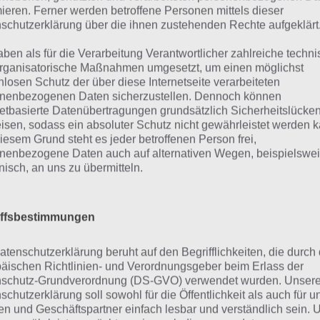
mieren. Ferner werden betroffene Personen mittels dieser
schutzerklärung über die ihnen zustehenden Rechte aufgeklärt
aben als für die Verarbeitung Verantwortlicher zahlreiche techn
rganisatorische Maßnahmen umgesetzt, um einen möglichst
nlosen Schutz der über diese Internetseite verarbeiteten
nenbezogenen Daten sicherzustellen. Dennoch können
netbasierte Datenübertragungen grundsätzlich Sicherheitslücke
urze Begriffserklärung z
isen, sodass ein absoluter Schutz nicht gewährleistet werden k
iesem Grund steht es jeder betroffenen Person frei,
nenbezogene Daten auch auf alternativen Wegen, beispielswe
rktis
onisch, an uns zu übermitteln.
tis ist die Lösung für das tägliche Bonus Rätsel am 12.12.2
iffsbestimmungen
h welche Bedeutung hat dieses eigentlich und was gibt es
 Wort auch zu Winter Wunderland? Zu bestimmten Lösung
atenschutzerklärung beruht auf den Begrifflichkeiten, die durch
er auch immer eine kurze Begriffserklärung!
äischen Richtlinien- und Verordnungsgeber beim Erlass der
schutz-Grundverordnung (DS-GVO) verwendet wurden. Unser
schutzerklärung soll sowohl für die Öffentlichkeit als auch für u
den polaren Winternächten, wenn die Zugvögel nach Norde
n und Geschäftspartner einfach lesbar und verständlich sein.
andern, bleiben nur wenige Tiere zurück, darunter Wedd