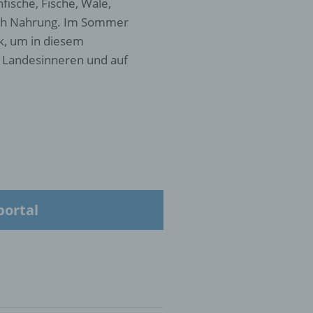
ische, Fische, Wale,
ach Nahrung. Im Sommer
k, um in diesem
 die
im Landesinneren und auf
hren
en,
die
portal
oder
tung.