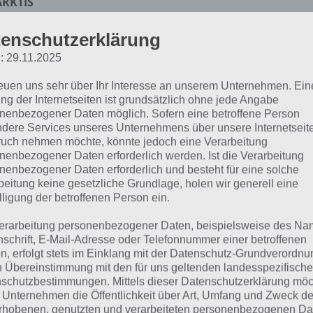
ARKTIS
enschutzerklärung
 dieser Lösung handelt es sich um das tägliche Bonus Rät
: 29.11.2025
 noch die Links beispielsweise zum täglichen Rätsel und w
reuen uns sehr über Ihr Interesse an unserem Unternehmen. Ein
ägliches Rätsel:
Zur Lösung vom 12.12.2021
ng der Internetseiten ist grundsätzlich ohne jede Angabe
nenbezogener Daten möglich. Sofern eine betroffene Person
Rätsel aus dem Jahr 2020:
Schau mal, was vor einem Jahr, 
dere Services unseres Unternehmens über unsere Internetseite
uch nehmen möchte, könnte jedoch eine Verarbeitung
Lösung gesucht war
nenbezogener Daten erforderlich werden. Ist die Verarbeitung
nenbezogener Daten erforderlich und besteht für eine solche
Zur Übersicht
:
4 Bilder 1 Wort Lösungen zu Winter Wunder
beitung keine gesetzliche Grundlage, holen wir generell eine
lligung der betroffenen Person ein.
erarbeitung personenbezogener Daten, beispielsweise des Na
nschrift, E-Mail-Adresse oder Telefonnummer einer betroffenen
n, erfolgt stets im Einklang mit der Datenschutz-Grundverordnu
n Übereinstimmung mit den für uns geltenden landesspezifisch
schutzbestimmungen. Mittels dieser Datenschutzerklärung mö
 Unternehmen die Öffentlichkeit über Art, Umfang und Zweck de
rhobenen, genutzten und verarbeiteten personenbezogenen Da