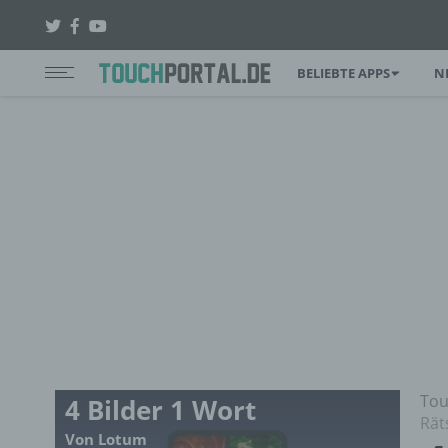
BELIEBTE APPS
N
Tou
4 Bilder 1 Wort
Rät
Von Lotum