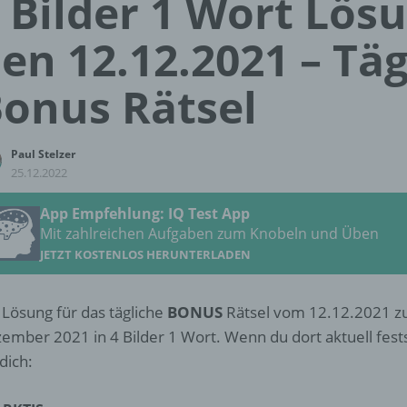
 Bilder 1 Wort Lös
en 12.12.2021 – Täg
onus Rätsel
Paul Stelzer
25.12.2022
App Empfehlung: IQ Test App
Mit zahlreichen Aufgaben zum Knobeln und Üben
JETZT KOSTENLOS HERUNTERLADEN
 Lösung für das tägliche
BONUS
Rätsel vom 12.12.2021 z
ember 2021 in 4 Bilder 1 Wort. Wenn du dort aktuell fests
 dich: