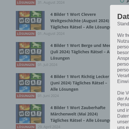
31. August 2024
LÖSUNGEN
4 Bilder 1 Wort Clevere
Dat
Bei
Weltgeschichte (August 2024)
Stand
wir
Tägliches Rätsel – Alle Lösungen
01. August 2024
LÖSUNGEN
Wir f
T
Nutzu
4 Bilder 1 Wort Berge und Meer
perso
(Juli 2024) Tägliches Rätsel – Alle
beson
Lösungen
Anspr
perso
01. Juli 2024
LÖSUNGEN
perso
Verar
4 Bilder 1 Wort Richtig Lecker
Einwi
(Juni 2024) Tägliches Rätsel –
Alle Lösungen
Die V
01. Juni 2024
LÖSUNGEN
der A
Perso
4 Bilder 1 Wort Zauberhafte
und i
Märchenwelt (Mai 2024)
Daten
Tägliches Rätsel – Alle Lösungen
unser
29. April 2024
LÖSUNGEN
uns e