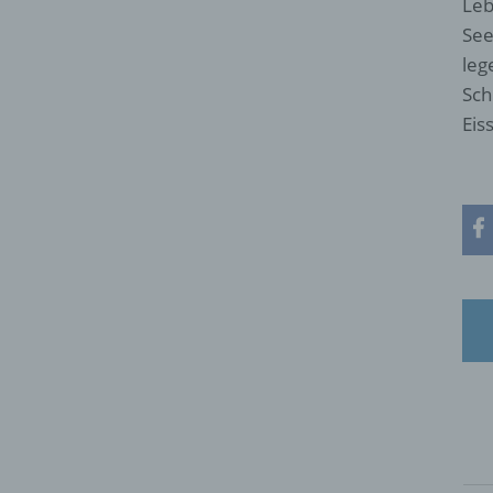
Leb
See
leg
Sch
Eis