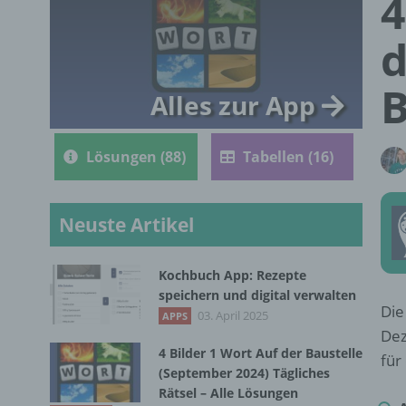
4
d
B
Alles zur App
Lösungen (88)
Tabellen (16)
Neuste Artikel
Kochbuch App: Rezepte
speichern und digital verwalten
Die
03. April 2025
APPS
Dez
4 Bilder 1 Wort Auf der Baustelle
für
(September 2024) Tägliches
Rätsel – Alle Lösungen