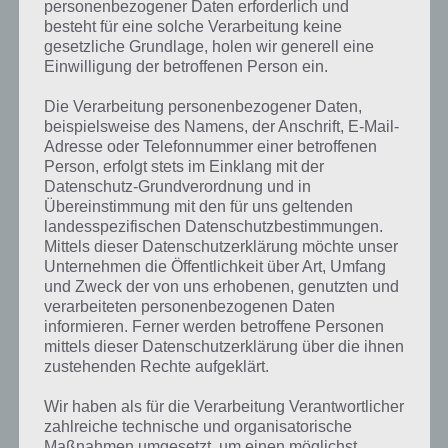
personenbezogener Daten erforderlich und
besteht für eine solche Verarbeitung keine
gesetzliche Grundlage, holen wir generell eine
Einwilligung der betroffenen Person ein.
Die Verarbeitung personenbezogener Daten,
beispielsweise des Namens, der Anschrift, E-Mail-
Adresse oder Telefonnummer einer betroffenen
Person, erfolgt stets im Einklang mit der
Datenschutz-Grundverordnung und in
Übereinstimmung mit den für uns geltenden
landesspezifischen Datenschutzbestimmungen.
Mittels dieser Datenschutzerklärung möchte unser
Kurze Begriffserklärung zur Lösung
Unternehmen die Öffentlichkeit über Art, Umfang
und Zweck der von uns erhobenen, genutzten und
Akkordeon
verarbeiteten personenbezogenen Daten
informieren. Ferner werden betroffene Personen
Akkordeon ist die Lösung für das tägliche Rätsel am 12.1.2021 in 4
mittels dieser Datenschutzerklärung über die ihnen
Bilder 1 Wort, doch welche Bedeutung hat dieses eigentlich und was
zustehenden Rechte aufgeklärt.
gibt es dazu zu wissen? Passt das Wort auch zu Die Welt der Musik?
Zu bestimmten Lösungen präsentieren wir daher auch immer eine
Wir haben als für die Verarbeitung Verantwortlicher
kurze Begriffserklärung!
zahlreiche technische und organisatorische
Maßnahmen umgesetzt, um einen möglichst