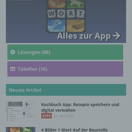
genetischen, psychischen, wirtschaftlichen,
kulturellen oder sozialen Identität dieser
natürlichen Person sind, identifiziert werden
kann.
Alles zur App
b) betroffene Person
Lösungen (88)
Betroffene Person ist jede identifizierte oder
identifizierbare natürliche Person, deren
personenbezogene Daten von dem für die
Tabellen (16)
Verarbeitung Verantwortlichen verarbeitet
werden.
Neuste Artikel
c) Verarbeitung
Kochbuch App: Rezepte speichern und
digital verwalten
Verarbeitung ist jeder mit oder ohne Hilfe
APPS
03. April 2025
automatisierter Verfahren ausgeführte
Vorgang oder jede solche Vorgangsreihe im
4 Bilder 1 Wort Auf der Baustelle
Zusammenhang mit personenbezogenen