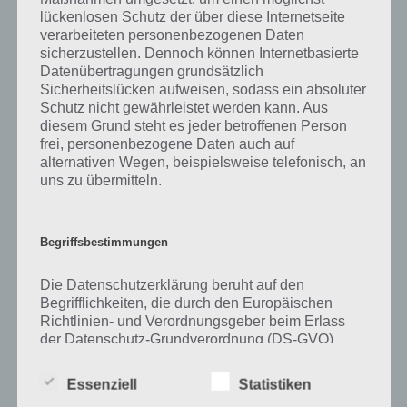
lückenlosen Schutz der über diese Internetseite
Zu Akkordeon haben wir zunächst keine weiteren Informationen
verarbeiteten personenbezogenen Daten
parat!
sicherzustellen. Dennoch können Internetbasierte
Datenübertragungen grundsätzlich
Sicherheitslücken aufweisen, sodass ein absoluter
Schutz nicht gewährleistet werden kann. Aus
diesem Grund steht es jeder betroffenen Person
Auf WhatsApp teilen
Teilen auf Facebook
frei, personenbezogene Daten auch auf
alternativen Wegen, beispielsweise telefonisch, an
Tweet auf Twitter
uns zu übermitteln.
Begriffsbestimmungen
Mehr Artikel hier auf Touchportal
Die Datenschutzerklärung beruht auf den
Begrifflichkeiten, die durch den Europäischen
Richtlinien- und Verordnungsgeber beim Erlass
der Datenschutz-Grundverordnung (DS-GVO)
verwendet wurden. Unsere Datenschutzerklärung
soll sowohl für die Öffentlichkeit als auch für
Essenziell
Statistiken
unsere Kunden und Geschäftspartner einfach