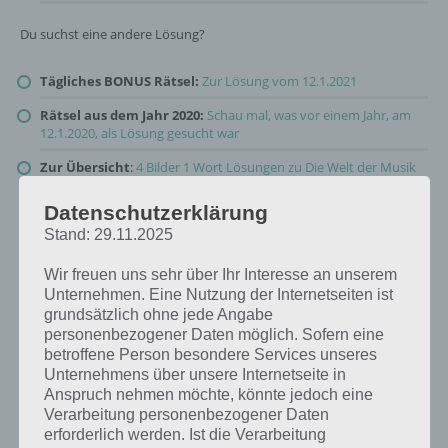
Du suchst eine andere Lösung?
Tägliches BONUS Rätsel:
Zur Lösung vom 12.1.2021
Rätsel aus dem Jahr 2020:
Schau mal, was vor einem Jahr, am
12.1.2020, als Lösung gesucht war
Zur Übersicht
:
4 Bilder 1 Wort Lösungen zu Die Welt der Musik
im Januar 2021
!
Datenschutzerklärung
Stand: 29.11.2025
Wir freuen uns sehr über Ihr Interesse an unserem
Unternehmen. Eine Nutzung der Internetseiten ist
grundsätzlich ohne jede Angabe
personenbezogener Daten möglich. Sofern eine
betroffene Person besondere Services unseres
Unternehmens über unsere Internetseite in
Anspruch nehmen möchte, könnte jedoch eine
Verarbeitung personenbezogener Daten
erforderlich werden. Ist die Verarbeitung