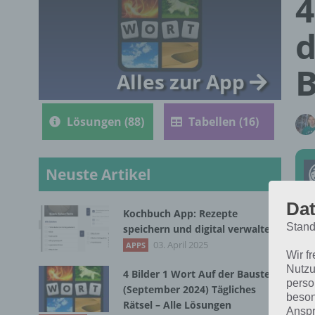
4
d
B
Alles zur App
Lösungen (88)
Tabellen (16)
Neuste Artikel
Dat
Kochbuch App: Rezepte
Stand
speichern und digital verwalten
Die
03. April 2025
APPS
Wir f
Mär
Nutzu
4 Bilder 1 Wort Auf der Baustelle
die
perso
(September 2024) Tägliches
beson
Rätsel – Alle Lösungen
Anspr