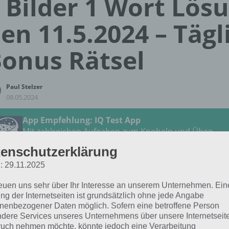
 Bilder 1 Wort Lös
en 11.5.2024 – Tägl
onus Rätsel
Paul Stelzer
08.05.2024
App Empfehlung: IQ Test App
Mit zahlreichen Aufgaben zum Knobeln und Üben
JETZT KOSTENLOS HERUNTERLADEN
enschutzerklärung
: 29.11.2025
 Lösung für das tägliche
BONUS
Rätsel vom 11.5.2024 zu
reuen uns sehr über Ihr Interesse an unserem Unternehmen. Ein
chenwelt im Mai 2024 in 4 Bilder 1 Wort. Wenn du dort akt
ng der Internetseiten ist grundsätzlich ohne jede Angabe
 Lösung für dich:
nenbezogener Daten möglich. Sofern eine betroffene Person
dere Services unseres Unternehmens über unsere Internetseite
uch nehmen möchte, könnte jedoch eine Verarbeitung