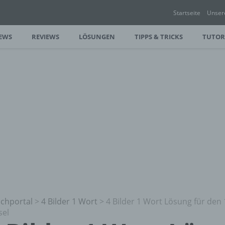
Startseite
Unser
EWS
REVIEWS
LÖSUNGEN
TIPPS & TRICKS
TUTOR
chportal
>
4 Bilder 1 Wort
>
4 Bilder 1 Wort Lösung für den 
sel