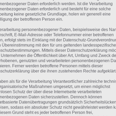
SCHUH
nenbezogener Daten erforderlich werden. Ist die Verarbeitung
nenbezogener Daten erforderlich und besteht für eine solche
beitung keine gesetzliche Grundlage, holen wir generell eine
 dieser Lösung handelt es sich um das tägliche Bonus Rät
lligung der betroffenen Person ein.
 noch die Links beispielsweise zum täglichen Rätsel und w
erarbeitung personenbezogener Daten, beispielsweise des Na
nschrift, E-Mail-Adresse oder Telefonnummer einer betroffenen
ägliches Rätsel:
Zur Lösung vom 11.5.2024
n, erfolgt stets im Einklang mit der Datenschutz-Grundverordnu
n Übereinstimmung mit den für uns geltenden landesspezifisch
Rätsel aus dem Jahr 2023:
Schau mal, was vor einem Jahr, i
schutzbestimmungen. Mittels dieser Datenschutzerklärung mö
gesucht war
 Unternehmen die Öffentlichkeit über Art, Umfang und Zweck de
rhobenen, genutzten und verarbeiteten personenbezogenen Da
Zur Übersicht
:
4 Bilder 1 Wort Lösungen zu Zauberhafte Mä
mieren. Ferner werden betroffene Personen mittels dieser
schutzerklärung über die ihnen zustehenden Rechte aufgeklärt
aben als für die Verarbeitung Verantwortlicher zahlreiche techn
rganisatorische Maßnahmen umgesetzt, um einen möglichst
nlosen Schutz der über diese Internetseite verarbeiteten
nenbezogenen Daten sicherzustellen. Dennoch können
netbasierte Datenübertragungen grundsätzlich Sicherheitslücke
isen, sodass ein absoluter Schutz nicht gewährleistet werden k
iesem Grund steht es jeder betroffenen Person frei,