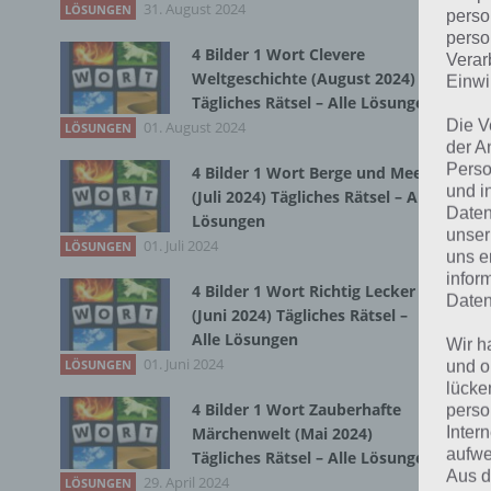
31. August 2024
LÖSUNGEN
perso
perso
4 Bilder 1 Wort Clevere
Verar
Bei
Weltgeschichte (August 2024)
Einwi
wir
Tägliches Rätsel – Alle Lösungen
Die V
01. August 2024
LÖSUNGEN
der A
T
Perso
4 Bilder 1 Wort Berge und Meer
und i
(Juli 2024) Tägliches Rätsel – Alle
Daten
Lösungen
unser
01. Juli 2024
LÖSUNGEN
uns e
infor
4 Bilder 1 Wort Richtig Lecker
Daten
(Juni 2024) Tägliches Rätsel –
Alle Lösungen
Wir h
01. Juni 2024
LÖSUNGEN
und o
lücke
4 Bilder 1 Wort Zauberhafte
perso
Inter
Märchenwelt (Mai 2024)
aufwe
Tägliches Rätsel – Alle Lösungen
Aus d
29. April 2024
LÖSUNGEN