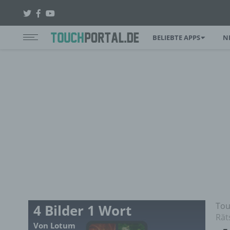
BELIEBTE APPS
N
Tou
4 Bilder 1 Wort
Rät
Von Lotum