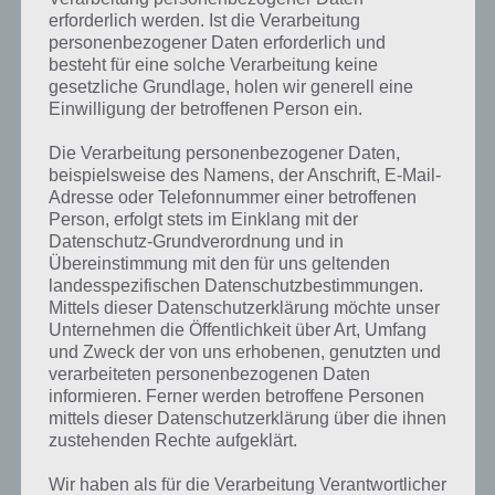
erforderlich werden. Ist die Verarbeitung
personenbezogener Daten erforderlich und
besteht für eine solche Verarbeitung keine
gesetzliche Grundlage, holen wir generell eine
Einwilligung der betroffenen Person ein.
Die Verarbeitung personenbezogener Daten,
beispielsweise des Namens, der Anschrift, E-Mail-
Adresse oder Telefonnummer einer betroffenen
Person, erfolgt stets im Einklang mit der
Datenschutz-Grundverordnung und in
Übereinstimmung mit den für uns geltenden
landesspezifischen Datenschutzbestimmungen.
Mittels dieser Datenschutzerklärung möchte unser
Unternehmen die Öffentlichkeit über Art, Umfang
und Zweck der von uns erhobenen, genutzten und
Kurze Begriffserklärung zur Lösung
verarbeiteten personenbezogenen Daten
informieren. Ferner werden betroffene Personen
Spritze
mittels dieser Datenschutzerklärung über die ihnen
zustehenden Rechte aufgeklärt.
Spritze ist die Lösung für das tägliche Bonus Rätsel am 11.11.2022 in
4 Bilder 1 Wort, doch welche Bedeutung hat dieses eigentlich und
Wir haben als für die Verarbeitung Verantwortlicher