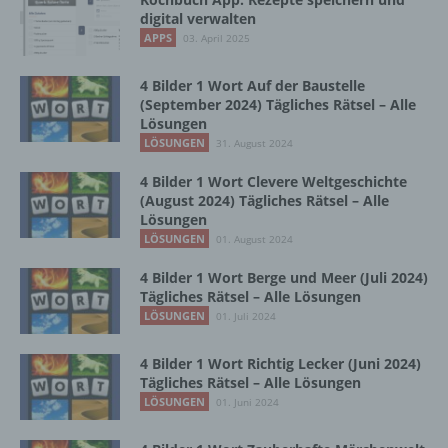
Vorgang oder jede solche Vorgangsreihe im
digital verwalten
Zusammenhang mit personenbezogenen
APPS
03. April 2025
Daten wie das Erheben, das Erfassen, die
Organisation, das Ordnen, die Speicherung,
4 Bilder 1 Wort Auf der Baustelle
die Anpassung oder Veränderung, das
(September 2024) Tägliches Rätsel – Alle
Auslesen, das Abfragen, die Verwendung,
Lösungen
die Offenlegung durch Übermittlung,
LÖSUNGEN
31. August 2024
Verbreitung oder eine andere Form der
Bereitstellung, den Abgleich oder die
4 Bilder 1 Wort Clevere Weltgeschichte
Verknüpfung, die Einschränkung, das
(August 2024) Tägliches Rätsel – Alle
Löschen oder die Vernichtung.
Lösungen
LÖSUNGEN
01. August 2024
4 Bilder 1 Wort Berge und Meer (Juli 2024)
d) Einschränkung der Verarbeitung
Tägliches Rätsel – Alle Lösungen
LÖSUNGEN
01. Juli 2024
Einschränkung der Verarbeitung ist die
Markierung gespeicherter
4 Bilder 1 Wort Richtig Lecker (Juni 2024)
personenbezogener Daten mit dem Ziel, ihre
Tägliches Rätsel – Alle Lösungen
künftige Verarbeitung einzuschränken.
LÖSUNGEN
01. Juni 2024