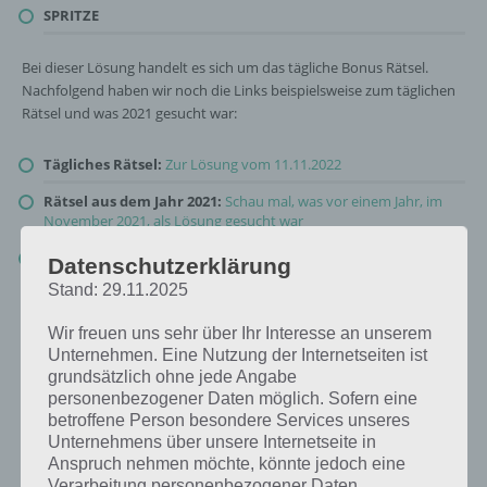
SPRITZE
Bei dieser Lösung handelt es sich um das tägliche Bonus Rätsel.
Nachfolgend haben wir noch die Links beispielsweise zum täglichen
Rätsel und was 2021 gesucht war:
Tägliches Rätsel:
Zur Lösung vom 11.11.2022
Rätsel aus dem Jahr 2021:
Schau mal, was vor einem Jahr, im
November 2021, als Lösung gesucht war
Zur Übersicht
:
4 Bilder 1 Wort Lösungen zu Heureka im
Datenschutzerklärung
November 2022
!
Stand: 29.11.2025
Wir freuen uns sehr über Ihr Interesse an unserem
Unternehmen. Eine Nutzung der Internetseiten ist
grundsätzlich ohne jede Angabe
personenbezogener Daten möglich. Sofern eine
betroffene Person besondere Services unseres
Unternehmens über unsere Internetseite in
Anspruch nehmen möchte, könnte jedoch eine
Verarbeitung personenbezogener Daten