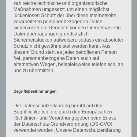
was gibt es dazu zu wissen? Passt das Wort auch zu Heureka, also
zahlreiche technische und organisatorische
handelt es sich hierbei um eine interessante Erfindung? Zu
Maßnahmen umgesetzt, um einen möglichst
bestimmten Lösungen präsentieren wir daher auch immer eine
lückenlosen Schutz der über diese Internetseite
kurze Begriffserklärung!
verarbeiteten personenbezogenen Daten
sicherzustellen. Dennoch können Internetbasierte
Datenübertragungen grundsätzlich
Zu Spritze haben wir zunächst keine weiteren Informationen parat!
Sicherheitslücken aufweisen, sodass ein absoluter
Schutz nicht gewährleistet werden kann. Aus
diesem Grund steht es jeder betroffenen Person
frei, personenbezogene Daten auch auf
alternativen Wegen, beispielsweise telefonisch, an
Auf WhatsApp teilen
Teilen auf Facebook
uns zu übermitteln.
Tweet auf Twitter
Begriffsbestimmungen
Die Datenschutzerklärung beruht auf den
Mehr Artikel hier auf Touchportal
Begrifflichkeiten, die durch den Europäischen
Richtlinien- und Verordnungsgeber beim Erlass
der Datenschutz-Grundverordnung (DS-GVO)
verwendet wurden. Unsere Datenschutzerklärung
soll sowohl für die Öffentlichkeit als auch für