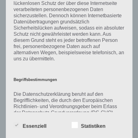
lückenlosen Schutz der über diese Internetseite
verarbeiteten personenbezogenen Daten
Zu Satellit haben wir zunächst keine weiteren Informationen parat!
sicherzustellen. Dennoch können Internetbasierte
Datenübertragungen grundsätzlich
Sicherheitslücken aufweisen, sodass ein absoluter
Schutz nicht gewährleistet werden kann. Aus
Auf WhatsApp teilen
Teilen auf Facebook
diesem Grund steht es jeder betroffenen Person
frei, personenbezogene Daten auch auf
Tweet auf Twitter
alternativen Wegen, beispielsweise telefonisch, an
uns zu übermitteln.
Mehr Artikel hier auf Touchportal
Begriffsbestimmungen
Die Datenschutzerklärung beruht auf den
Begrifflichkeiten, die durch den Europäischen
Richtlinien- und Verordnungsgeber beim Erlass
der Datenschutz-Grundverordnung (DS-GVO)
verwendet wurden. Unsere Datenschutzerklärung
soll sowohl für die Öffentlichkeit als auch für
Essenziell
Statistiken
unsere Kunden und Geschäftspartner einfach
lesbar und verständlich sein. Um dies zu