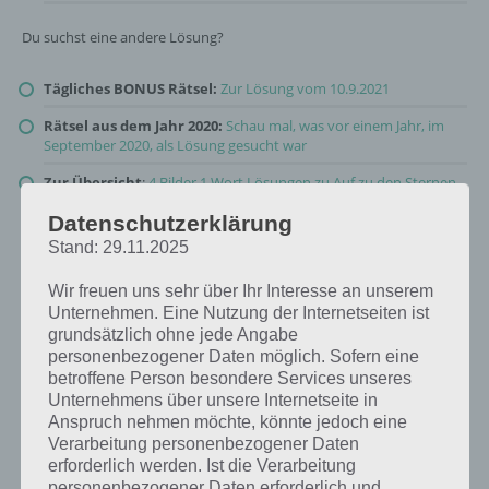
Du suchst eine andere Lösung?
Tägliches BONUS Rätsel:
Zur Lösung vom 10.9.2021
Rätsel aus dem Jahr 2020:
Schau mal, was vor einem Jahr, im
September 2020, als Lösung gesucht war
Zur Übersicht
:
4 Bilder 1 Wort Lösungen zu Auf zu den Sternen
im September 2021
!
Datenschutzerklärung
Stand: 29.11.2025
Wir freuen uns sehr über Ihr Interesse an unserem
Unternehmen. Eine Nutzung der Internetseiten ist
grundsätzlich ohne jede Angabe
personenbezogener Daten möglich. Sofern eine
betroffene Person besondere Services unseres
Unternehmens über unsere Internetseite in
Anspruch nehmen möchte, könnte jedoch eine
Verarbeitung personenbezogener Daten
erforderlich werden. Ist die Verarbeitung
personenbezogener Daten erforderlich und