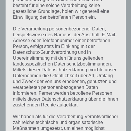
besteht für eine solche Verarbeitung keine
gesetzliche Grundlage, holen wir generell eine
Einwilligung der betroffenen Person ein.
Die Verarbeitung personenbezogener Daten,
beispielsweise des Namens, der Anschrift, E-Mail-
Adresse oder Telefonnummer einer betroffenen
Person, erfolgt stets im Einklang mit der
Datenschutz-Grundverordnung und in
Übereinstimmung mit den für uns geltenden
landesspezifischen Datenschutzbestimmungen.
Mittels dieser Datenschutzerklärung möchte unser
Unternehmen die Öffentlichkeit über Art, Umfang
Kurze Begriffserklärung zur Lösung
und Zweck der von uns erhobenen, genutzten und
Satellit
verarbeiteten personenbezogenen Daten
informieren. Ferner werden betroffene Personen
mittels dieser Datenschutzerklärung über die ihnen
Satellit ist die Lösung für das tägliche Rätsel am 10.9.2021 in 4 Bilder 1
zustehenden Rechte aufgeklärt.
Wort, doch welche Bedeutung hat dieses eigentlich und was gibt es
dazu zu wissen? Passt das Wort auch zu Auf zu den Sternen? Zu
Wir haben als für die Verarbeitung Verantwortlicher
bestimmten Lösungen präsentieren wir daher auch immer eine
zahlreiche technische und organisatorische
kurze Begriffserklärung!
Maßnahmen umgesetzt, um einen möglichst