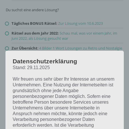
Du suchst eine andere Lösung?
Tägliches BONUS Rätsel:
Zur Lösung vom 10.6.2023
Rätsel aus dem Jahr 2022:
Schau mal, was vor einem Jahr, im
Juni 2022, als Lösung gesucht war
Zur Übersicht
:
4 Bilder 1 Wort Lösungen zu Retro und Nostalgie
im Juni 2023
!
Datenschutzerklärung
Stand: 29.11.2025
Wir freuen uns sehr über Ihr Interesse an unserem
Unternehmen. Eine Nutzung der Internetseiten ist
grundsätzlich ohne jede Angabe
personenbezogener Daten möglich. Sofern eine
betroffene Person besondere Services unseres
Unternehmens über unsere Internetseite in
Anspruch nehmen möchte, könnte jedoch eine
Verarbeitung personenbezogener Daten
erforderlich werden. Ist die Verarbeitung