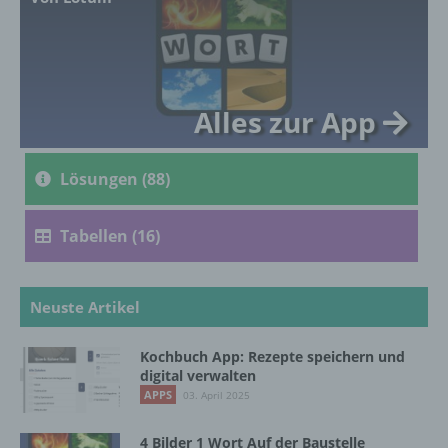
genetischen, psychischen, wirtschaftlichen,
kulturellen oder sozialen Identität dieser
natürlichen Person sind, identifiziert werden
kann.
Alles zur App
b) betroffene Person
Lösungen (88)
Betroffene Person ist jede identifizierte oder
identifizierbare natürliche Person, deren
personenbezogene Daten von dem für die
Tabellen (16)
Verarbeitung Verantwortlichen verarbeitet
werden.
Neuste Artikel
c) Verarbeitung
Kochbuch App: Rezepte speichern und
digital verwalten
Verarbeitung ist jeder mit oder ohne Hilfe
APPS
03. April 2025
automatisierter Verfahren ausgeführte
Vorgang oder jede solche Vorgangsreihe im
4 Bilder 1 Wort Auf der Baustelle
Zusammenhang mit personenbezogenen