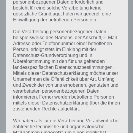
personenbezogener Daten erforderlich und
besteht für eine solche Verarbeitung keine
gesetzliche Grundlage, holen wir generell eine
Einwilligung der betroffenen Person ein.
Die Verarbeitung personenbezogener Daten,
beispielsweise des Namens, der Anschrift, E-Mail-
Adresse oder Telefonnummer einer betroffenen
Person, erfolgt stets im Einklang mit der
Datenschutz-Grundverordnung und in
Übereinstimmung mit den für uns geltenden
landesspezifischen Datenschutzbestimmungen.
Mittels dieser Datenschutzerklärung möchte unser
Kurze Begriffserklärung zur Lösung
Unternehmen die Öffentlichkeit über Art, Umfang
und Zweck der von uns erhobenen, genutzten und
Kassette
verarbeiteten personenbezogenen Daten
informieren. Ferner werden betroffene Personen
Kassette ist die Lösung für das tägliche Rätsel am 10.6.2023 in 4
mittels dieser Datenschutzerklärung über die ihnen
Bilder 1 Wort, doch welche Bedeutung hat dieses eigentlich und was
zustehenden Rechte aufgeklärt.
gibt es dazu zu wissen? Passt das Wort auch zu Retro und Nostalgie?
Zu bestimmten Lösungen präsentieren wir daher auch immer eine
Wir haben als für die Verarbeitung Verantwortlicher
kurze Begriffserklärung!
zahlreiche technische und organisatorische
Maßnahmen umgesetzt, um einen möglichst