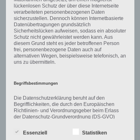
lückenlosen Schutz der über diese Internetseite
Zu Kassette haben wir zunächst keine weiteren Informationen parat!
verarbeiteten personenbezogenen Daten
sicherzustellen. Dennoch können Internetbasierte
Datenübertragungen grundsätzlich
Sicherheitslücken aufweisen, sodass ein absoluter
Schutz nicht gewährleistet werden kann. Aus
Auf WhatsApp teilen
Teilen auf Facebook
diesem Grund steht es jeder betroffenen Person
frei, personenbezogene Daten auch auf
Tweet auf Twitter
alternativen Wegen, beispielsweise telefonisch, an
uns zu übermitteln.
Mehr Artikel hier auf Touchportal
Begriffsbestimmungen
Die Datenschutzerklärung beruht auf den
Begrifflichkeiten, die durch den Europäischen
Richtlinien- und Verordnungsgeber beim Erlass
der Datenschutz-Grundverordnung (DS-GVO)
verwendet wurden. Unsere Datenschutzerklärung
soll sowohl für die Öffentlichkeit als auch für
Essenziell
Statistiken
unsere Kunden und Geschäftspartner einfach