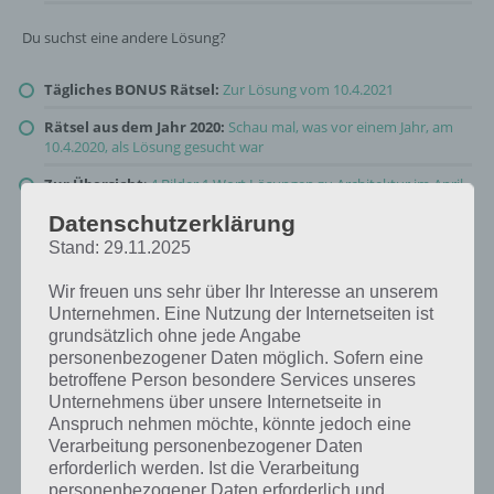
Du suchst eine andere Lösung?
Tägliches BONUS Rätsel:
Zur Lösung vom 10.4.2021
Rätsel aus dem Jahr 2020:
Schau mal, was vor einem Jahr, am
10.4.2020, als Lösung gesucht war
Zur Übersicht
:
4 Bilder 1 Wort Lösungen zu Architektur im April
2021
!
Datenschutzerklärung
Stand: 29.11.2025
Wir freuen uns sehr über Ihr Interesse an unserem
Unternehmen. Eine Nutzung der Internetseiten ist
grundsätzlich ohne jede Angabe
personenbezogener Daten möglich. Sofern eine
betroffene Person besondere Services unseres
Unternehmens über unsere Internetseite in
Anspruch nehmen möchte, könnte jedoch eine
Verarbeitung personenbezogener Daten
erforderlich werden. Ist die Verarbeitung
personenbezogener Daten erforderlich und