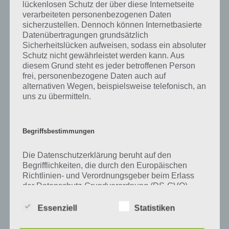
Zu Hoch haben wir zunächst keine weiteren Informationen parat!
lückenlosen Schutz der über diese Internetseite
verarbeiteten personenbezogenen Daten
sicherzustellen. Dennoch können Internetbasierte
Datenübertragungen grundsätzlich
Sicherheitslücken aufweisen, sodass ein absoluter
Auf WhatsApp teilen
Teilen auf Facebook
Schutz nicht gewährleistet werden kann. Aus
diesem Grund steht es jeder betroffenen Person
Tweet auf Twitter
frei, personenbezogene Daten auch auf
alternativen Wegen, beispielsweise telefonisch, an
uns zu übermitteln.
Mehr Artikel hier auf Touchportal
Begriffsbestimmungen
Die Datenschutzerklärung beruht auf den
Begrifflichkeiten, die durch den Europäischen
Richtlinien- und Verordnungsgeber beim Erlass
der Datenschutz-Grundverordnung (DS-GVO)
verwendet wurden. Unsere Datenschutzerklärung
soll sowohl für die Öffentlichkeit als auch für
Essenziell
Statistiken
unsere Kunden und Geschäftspartner einfach
lesbar und verständlich sein. Um dies zu