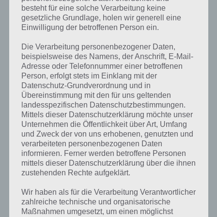
besteht für eine solche Verarbeitung keine
gesetzliche Grundlage, holen wir generell eine
Einwilligung der betroffenen Person ein.
Die Verarbeitung personenbezogener Daten,
beispielsweise des Namens, der Anschrift, E-Mail-
Adresse oder Telefonnummer einer betroffenen
Person, erfolgt stets im Einklang mit der
Datenschutz-Grundverordnung und in
Übereinstimmung mit den für uns geltenden
landesspezifischen Datenschutzbestimmungen.
Mittels dieser Datenschutzerklärung möchte unser
Unternehmen die Öffentlichkeit über Art, Umfang
Kurze Begriffserklärung zur Lösung Hoch
und Zweck der von uns erhobenen, genutzten und
verarbeiteten personenbezogenen Daten
Hoch ist die Lösung für das tägliche Rätsel am 10.4.2021 in 4 Bilder 1
informieren. Ferner werden betroffene Personen
Wort, doch welche Bedeutung hat dieses eigentlich und was gibt es
mittels dieser Datenschutzerklärung über die ihnen
dazu zu wissen? Passt das Wort auch zu Architektur? Zu bestimmten
zustehenden Rechte aufgeklärt.
Lösungen präsentieren wir daher auch immer eine kurze
Wir haben als für die Verarbeitung Verantwortlicher
Begriffserklärung!
zahlreiche technische und organisatorische
Maßnahmen umgesetzt, um einen möglichst