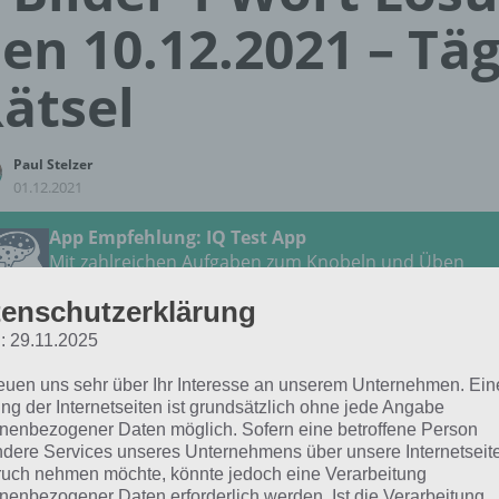
en 10.12.2021 – Täg
ätsel
Paul Stelzer
01.12.2021
App Empfehlung: IQ Test App
Mit zahlreichen Aufgaben zum Knobeln und Üben
JETZT KOSTENLOS HERUNTERLADEN
enschutzerklärung
: 29.11.2025
 Lösung für das tägliche Rätsel vom 10.12.2021 zu Winte
reuen uns sehr über Ihr Interesse an unserem Unternehmen. Ein
ember 2021 in 4 Bilder 1 Wort. Wenn du dort aktuell fests
ng der Internetseiten ist grundsätzlich ohne jede Angabe
 dich:
nenbezogener Daten möglich. Sofern eine betroffene Person
dere Services unseres Unternehmens über unsere Internetseite
uch nehmen möchte, könnte jedoch eine Verarbeitung
NÜSSE
nenbezogener Daten erforderlich werden. Ist die Verarbeitung