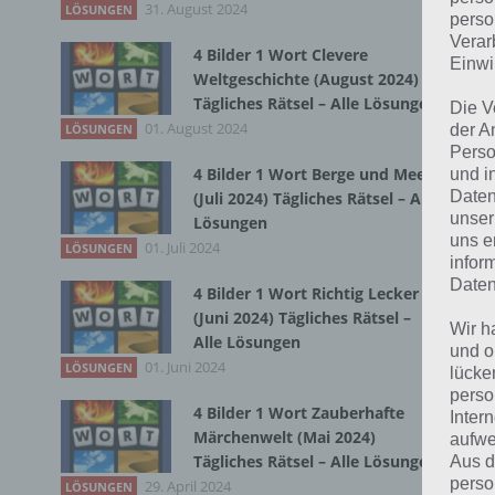
31. August 2024
LÖSUNGEN
perso
Du 
Verar
4 Bilder 1 Wort Clevere
Einwi
Weltgeschichte (August 2024)
Tägliches Rätsel – Alle Lösungen
Die V
01. August 2024
der A
LÖSUNGEN
Perso
4 Bilder 1 Wort Berge und Meer
und i
Daten
(Juli 2024) Tägliches Rätsel – Alle
unser
Lösungen
uns e
01. Juli 2024
LÖSUNGEN
infor
Daten
4 Bilder 1 Wort Richtig Lecker
(Juni 2024) Tägliches Rätsel –
Wir h
Alle Lösungen
und o
01. Juni 2024
LÖSUNGEN
lücke
perso
4 Bilder 1 Wort Zauberhafte
Inter
Märchenwelt (Mai 2024)
aufwe
Tägliches Rätsel – Alle Lösungen
Aus d
perso
29. April 2024
LÖSUNGEN