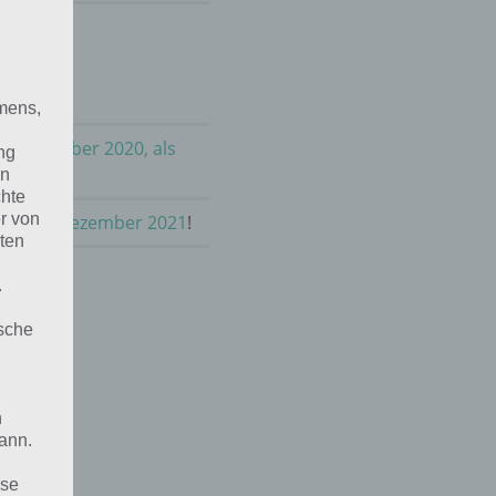
mens,
im Dezember 2020, als
ng
en
chte
r von
land im Dezember 2021
!
ten
.
ische
n
ann.
ise