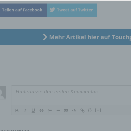
identifizierte oder identifizierbare natürliche Person (im Folgen
„betroffene Person") beziehen. Als identifizierbar wird eine natü
Teilen auf Facebook
Tweet auf Twitter
Person angesehen, die direkt oder indirekt, insbesondere mittel
Zuordnung zu einer Kennung wie einem Namen, zu einer
Kennnummer, zu Standortdaten, zu einer Online-Kennung oder
einem oder mehreren besonderen Merkmalen, die Ausdruck de
Mehr Artikel hier auf Touch
physischen, physiologischen, genetischen, psychischen,
wirtschaftlichen, kulturellen oder sozialen Identität dieser natür
Person sind, identifiziert werden kann.
b) betroffene Person
Betroffene Person ist jede identifizierte oder identifizierbare
natürliche Person, deren personenbezogene Daten von dem für
Verarbeitung Verantwortlichen verarbeitet werden.
{}
[+]
c) Verarbeitung
Verarbeitung ist jeder mit oder ohne Hilfe automatisierter Verfa