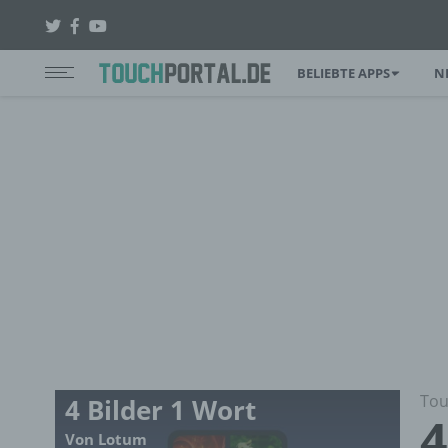
BELIEBTE APPS
N
Tou
4 Bilder 1 Wort
4
Von Lotum