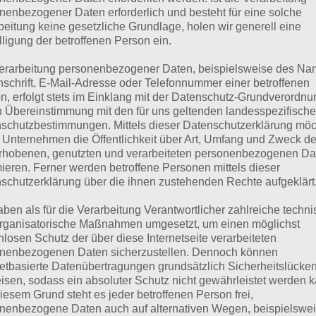
nenbezogener Daten erforderlich und besteht für eine solche
suchst eine andere Lösung?
beitung keine gesetzliche Grundlage, holen wir generell eine
lligung der betroffenen Person ein.
Tägliches BONUS Rätsel:
Zur Lösung vom 10.12.2021
erarbeitung personenbezogener Daten, beispielsweise des Na
nschrift, E-Mail-Adresse oder Telefonnummer einer betroffenen
Rätsel aus dem Jahr 2020:
Schau mal, was vor einem Jahr, 
n, erfolgt stets im Einklang mit der Datenschutz-Grundverordnu
Lösung gesucht war
n Übereinstimmung mit den für uns geltenden landesspezifisch
schutzbestimmungen. Mittels dieser Datenschutzerklärung mö
 Unternehmen die Öffentlichkeit über Art, Umfang und Zweck de
Zur Übersicht
:
4 Bilder 1 Wort Lösungen zu Winter Wunder
rhobenen, genutzten und verarbeiteten personenbezogenen Da
mieren. Ferner werden betroffene Personen mittels dieser
schutzerklärung über die ihnen zustehenden Rechte aufgeklärt
aben als für die Verarbeitung Verantwortlicher zahlreiche techn
rganisatorische Maßnahmen umgesetzt, um einen möglichst
nlosen Schutz der über diese Internetseite verarbeiteten
nenbezogenen Daten sicherzustellen. Dennoch können
netbasierte Datenübertragungen grundsätzlich Sicherheitslücke
isen, sodass ein absoluter Schutz nicht gewährleistet werden k
iesem Grund steht es jeder betroffenen Person frei,
nenbezogene Daten auch auf alternativen Wegen, beispielswe