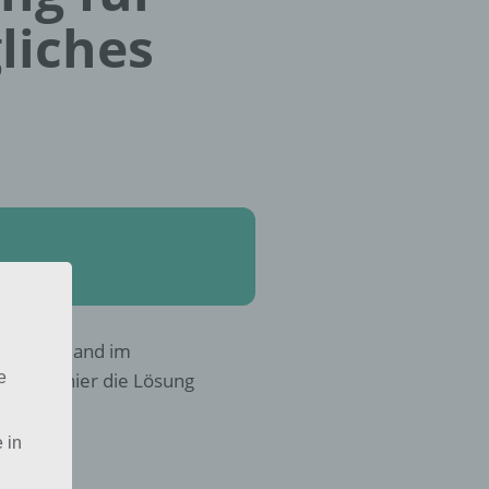
liches
r Wunderland im
e
teckst, hier die Lösung
 in