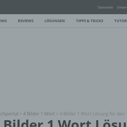
Startseite
Unser
EWS
REVIEWS
LÖSUNGEN
TIPPS & TRICKS
TUTOR
chportal
>
4 Bilder 1 Wort
>
4 Bilder 1 Wort Lösung für den 
 Bilder 1 Wort Lös