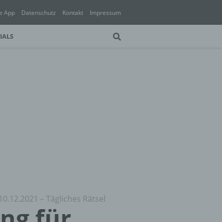
e App
Datenschutz
Kontakt
Impressum
IALS
10.12.2021 – Tägliches Rätsel
ung für