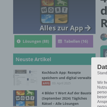
d
R
Alles zur App
Lösungen (88)
Tabellen (16)
Neuste Artikel
Dat
Kochbuch App: Rezepte
Stand
Die
speichern und digital verwalten
Wir f
Dez
03. April 2025
APPS
Nutzu
für
perso
4 Bilder 1 Wort Auf der Baustelle
beson
(September 2024) Tägliches
Anspr
Rätsel – Alle Lösungen
perso