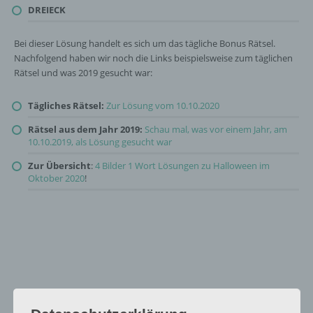
DREIECK
Bei dieser Lösung handelt es sich um das tägliche Bonus Rätsel.
Nachfolgend haben wir noch die Links beispielsweise zum täglichen
Rätsel und was 2019 gesucht war:
Tägliches Rätsel:
Zur Lösung vom 10.10.2020
Rätsel aus dem Jahr 2019:
Schau mal, was vor einem Jahr, am
10.10.2019, als Lösung gesucht war
Zur Übersicht
:
4 Bilder 1 Wort Lösungen zu Halloween im
Oktober 2020
!