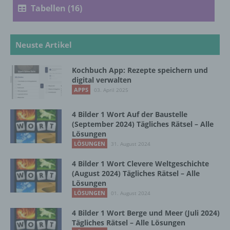
Tabellen (16)
d) Einschränkung der Verarbeitung
Einschränkung der Verarbeitung ist die
Neuste Artikel
Markierung gespeicherter
personenbezogener Daten mit dem Ziel, ihre
Kochbuch App: Rezepte speichern und
künftige Verarbeitung einzuschränken.
digital verwalten
APPS
03. April 2025
e) Profiling
4 Bilder 1 Wort Auf der Baustelle
(September 2024) Tägliches Rätsel – Alle
Profiling ist jede Art der automatisierten
Lösungen
Verarbeitung personenbezogener Daten, die
LÖSUNGEN
31. August 2024
darin besteht, dass diese
personenbezogenen Daten verwendet
4 Bilder 1 Wort Clevere Weltgeschichte
werden, um bestimmte persönliche Aspekte,
(August 2024) Tägliches Rätsel – Alle
Lösungen
die sich auf eine natürliche Person beziehen,
zu bewerten, insbesondere, um Aspekte
LÖSUNGEN
01. August 2024
bezüglich Arbeitsleistung, wirtschaftlicher
4 Bilder 1 Wort Berge und Meer (Juli 2024)
Lage, Gesundheit, persönlicher Vorlieben,
Tägliches Rätsel – Alle Lösungen
Interessen, Zuverlässigkeit, Verhalten,