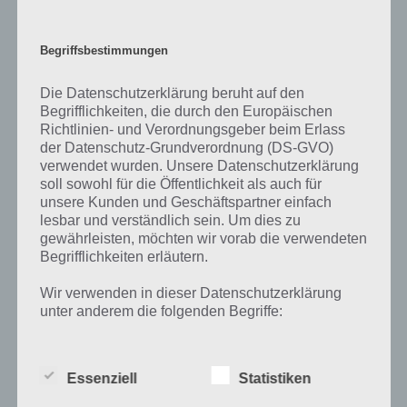
Inneren eines Dreiecks befindet, kann gebildet werden. Für ein
Rechteck kann der Flächeninhalt berechnet werden, indem die Höhe
einer Seite multipliziert mit deren Seitenlänge geteilt durch Zwei
Begriffsbestimmungen
berechnet wird.
Die Datenschutzerklärung beruht auf den
Eine der bekanntesten Sätze rund um das Dreieck dürfte der Satz
Begrifflichkeiten, die durch den Europäischen
des Pythagoras sein. Dieser ist lediglich gültig bei allen ebenen
Richtlinien- und Verordnungsgeber beim Erlass
rechtwinkligen Dreiecken und sagt aus, dass die Summe der
der Datenschutz-Grundverordnung (DS-GVO)
Flächeninhalte der Kathetenquadrate, also die Seiten beim rechten
verwendet wurden. Unsere Datenschutzerklärung
Winkel, gleich des Flächeninhalts des Hypotenusenquadrats. Die
soll sowohl für die Öffentlichkeit als auch für
Hypotenuse ist die gegenüberliegende Seite vom rechten Winkel
unsere Kunden und Geschäftspartner einfach
und stets die längste Seite. So lautet die Formel a² + b² = c² und sollte
lesbar und verständlich sein. Um dies zu
vermutlich jeder schonmal gehört haben.
gewährleisten, möchten wir vorab die verwendeten
Begrifflichkeiten erläutern.
Wir verwenden in dieser Datenschutzerklärung
unter anderem die folgenden Begriffe:
Auf WhatsApp teilen
Teilen auf Facebook
Tweet auf Twitter
a) personenbezogene Daten
Essenziell
Statistiken