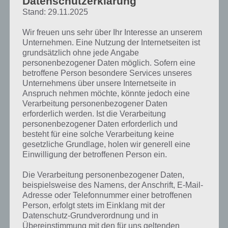
Datenschutzerklärung
Stand: 29.11.2025
Wir freuen uns sehr über Ihr Interesse an unserem
Unternehmen. Eine Nutzung der Internetseiten ist
grundsätzlich ohne jede Angabe
personenbezogener Daten möglich. Sofern eine
betroffene Person besondere Services unseres
Unternehmens über unsere Internetseite in
Anspruch nehmen möchte, könnte jedoch eine
Verarbeitung personenbezogener Daten
erforderlich werden. Ist die Verarbeitung
personenbezogener Daten erforderlich und
besteht für eine solche Verarbeitung keine
gesetzliche Grundlage, holen wir generell eine
Einwilligung der betroffenen Person ein.
Kurze Begriffserklärung zur Lösung
Die Verarbeitung personenbezogener Daten,
Dreieck
beispielsweise des Namens, der Anschrift, E-Mail-
Adresse oder Telefonnummer einer betroffenen
Person, erfolgt stets im Einklang mit der
Dreieck ist die Lösung für das tägliche Bonus Rätsel am 10.10.2020 in
Datenschutz-Grundverordnung und in
4 Bilder 1 Wort, doch welche Bedeutung hat dieses eigentlich und
Übereinstimmung mit den für uns geltenden