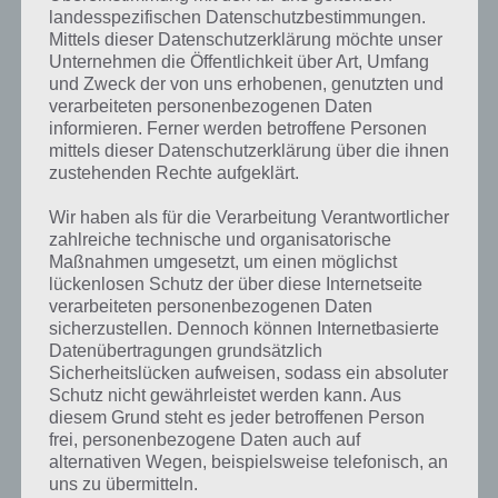
was gibt es dazu zu wissen? Passt das Wort auch zu Halloween? Zu
landesspezifischen Datenschutzbestimmungen.
bestimmten Lösungen präsentieren wir daher auch immer eine
Mittels dieser Datenschutzerklärung möchte unser
kurze Begriffserklärung!
Unternehmen die Öffentlichkeit über Art, Umfang
und Zweck der von uns erhobenen, genutzten und
Das Dreieck dürfte zusammen mit dem Quadrat und Rechteck zu
verarbeiteten personenbezogenen Daten
den bekanntesten geometrischen Figuren zählen. Das Dreieck hat
informieren. Ferner werden betroffene Personen
drei Seiten und drei Ecken, die in der Schule meist mit den
mittels dieser Datenschutzerklärung über die ihnen
Großbuchstaben A, B und C gekennzeichnet werden. Die Seiten, die
zustehenden Rechte aufgeklärt.
diesen Ecken gegenüberliegen, werden mit dem entsprechenden
Kleinbuchstaben bezeichnet.
Wir haben als für die Verarbeitung Verantwortlicher
zahlreiche technische und organisatorische
Maßnahmen umgesetzt, um einen möglichst
Dreiecke haben bestimmte Eigenschaften, was die Seiten anbelangt.
lückenlosen Schutz der über diese Internetseite
Bei einem gleichseitigen Dreieck zum Beispiel sind alle Seiten gleich
verarbeiteten personenbezogenen Daten
lang und die Innenwinkel betragen jeweils 60 Grad. Bei einem
sicherzustellen. Dennoch können Internetbasierte
gleichschenkligen Dreieck sind zwei Seiten gleich lang. Bei einem
Datenübertragungen grundsätzlich
rechtwinkligen Dreieck ist ein Winkel genau 90 Grad. Bekannt dürfte
Sicherheitslücken aufweisen, sodass ein absoluter
auch sein, dass die Innenwinkelsumme von Dreiecken immer 180
Schutz nicht gewährleistet werden kann. Aus
Grad ist.
diesem Grund steht es jeder betroffenen Person
frei, personenbezogene Daten auch auf
Für einen Kreis kann ein Umkreis gebildet werden, der alle drei
alternativen Wegen, beispielsweise telefonisch, an
Eckpunkte beinhaltet. Auch ein Innenkreis, der sich genau im
uns zu übermitteln.