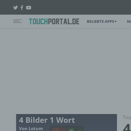
BELIEBTE APPS
N
Tou
4 Bilder 1 Wort
4
Von Lotum