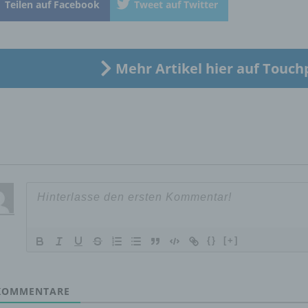
Teilen auf Facebook
Tweet auf Twitter
„betroffene Person") beziehen. Als identifizierbar wird eine natü
Person angesehen, die direkt oder indirekt, insbesondere mittel
Zuordnung zu einer Kennung wie einem Namen, zu einer
Kennnummer, zu Standortdaten, zu einer Online-Kennung oder
einem oder mehreren besonderen Merkmalen, die Ausdruck de
Mehr Artikel hier auf Touch
physischen, physiologischen, genetischen, psychischen,
wirtschaftlichen, kulturellen oder sozialen Identität dieser natür
Person sind, identifiziert werden kann.
b) betroffene Person
Betroffene Person ist jede identifizierte oder identifizierbare
natürliche Person, deren personenbezogene Daten von dem für
Verarbeitung Verantwortlichen verarbeitet werden.
{}
[+]
c) Verarbeitung
OMMENTARE
Verarbeitung ist jeder mit oder ohne Hilfe automatisierter Verfa