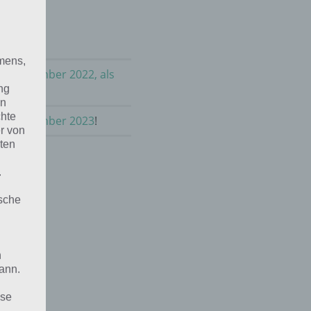
mens,
im September 2022, als
ng
en
chte
 im September 2023
!
r von
ten
.
ische
n
ann.
ise