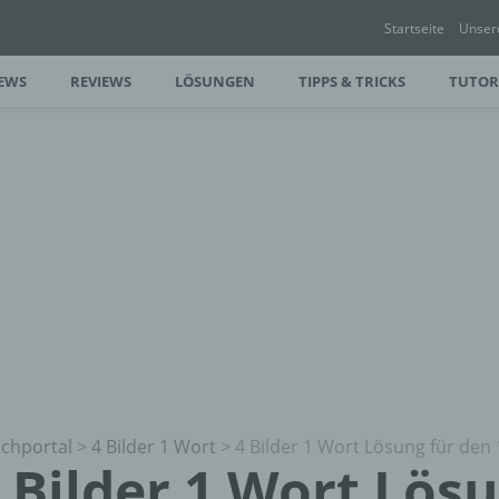
Startseite
Unser
EWS
REVIEWS
LÖSUNGEN
TIPPS & TRICKS
TUTOR
chportal
>
4 Bilder 1 Wort
>
4 Bilder 1 Wort Lösung für den 
 Bilder 1 Wort Lös