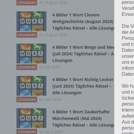
31. August 2024
Du 
perso
LÖSUNGEN
Verar
Einwi
4 Bilder 1 Wort Clevere
Weltgeschichte (August 2024)
Die V
Tägliches Rätsel – Alle Lösungen
der A
01. August 2024
LÖSUNGEN
Perso
und i
4 Bilder 1 Wort Berge und Meer
Daten
(Juli 2024) Tägliches Rätsel – Alle
unser
Lösungen
uns e
01. Juli 2024
LÖSUNGEN
infor
Daten
4 Bilder 1 Wort Richtig Lecker
(Juni 2024) Tägliches Rätsel –
Wir h
und o
Alle Lösungen
lücke
01. Juni 2024
LÖSUNGEN
perso
Inter
4 Bilder 1 Wort Zauberhafte
aufwe
Märchenwelt (Mai 2024)
Aus d
Tägliches Rätsel – Alle Lösungen
perso
29. April 2024
LÖSUNGEN
telef