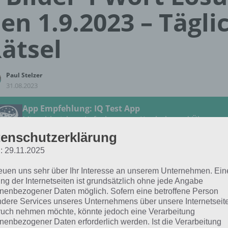
en 1.9.2023 – Tägli
ätsel
Paul Stelzer
31.08.2023
App Empfehlung: IQ Test App
Mit zahlreichen Aufgaben zum Knobeln und Üben
JETZT KOSTENLOS HERUNTERLADEN
enschutzerklärung
: 29.11.2025
 Lösung für das tägliche Rätsel vom 1.9.2023 zu Total im
reuen uns sehr über Ihr Interesse an unserem Unternehmen. Ein
3 in 4 Bilder 1 Wort. Wenn du dort aktuell feststeckst, hie
ng der Internetseiten ist grundsätzlich ohne jede Angabe
nenbezogener Daten möglich. Sofern eine betroffene Person
dere Services unseres Unternehmens über unsere Internetseite
KLEID
uch nehmen möchte, könnte jedoch eine Verarbeitung
nenbezogener Daten erforderlich werden. Ist die Verarbeitung