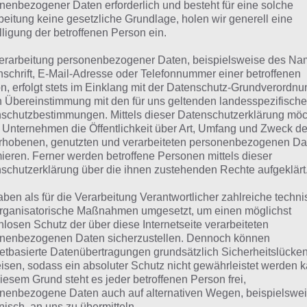
suchst eine andere Lösung?
nenbezogener Daten erforderlich und besteht für eine solche
beitung keine gesetzliche Grundlage, holen wir generell eine
lligung der betroffenen Person ein.
Tägliches BONUS Rätsel:
Zur Lösung vom 1.9.2023
erarbeitung personenbezogener Daten, beispielsweise des Na
Rätsel aus dem Jahr 2022:
Schau mal, was vor einem Jahr, 
nschrift, E-Mail-Adresse oder Telefonnummer einer betroffenen
n, erfolgt stets im Einklang mit der Datenschutz-Grundverordnu
Lösung gesucht war
n Übereinstimmung mit den für uns geltenden landesspezifisch
schutzbestimmungen. Mittels dieser Datenschutzerklärung mö
Zur Übersicht
:
4 Bilder 1 Wort Lösungen zu Total im Trend
 Unternehmen die Öffentlichkeit über Art, Umfang und Zweck de
rhobenen, genutzten und verarbeiteten personenbezogenen Da
mieren. Ferner werden betroffene Personen mittels dieser
schutzerklärung über die ihnen zustehenden Rechte aufgeklärt
aben als für die Verarbeitung Verantwortlicher zahlreiche techn
rganisatorische Maßnahmen umgesetzt, um einen möglichst
nlosen Schutz der über diese Internetseite verarbeiteten
nenbezogenen Daten sicherzustellen. Dennoch können
netbasierte Datenübertragungen grundsätzlich Sicherheitslücke
isen, sodass ein absoluter Schutz nicht gewährleistet werden k
iesem Grund steht es jeder betroffenen Person frei,
nenbezogene Daten auch auf alternativen Wegen, beispielswe
onisch, an uns zu übermitteln.