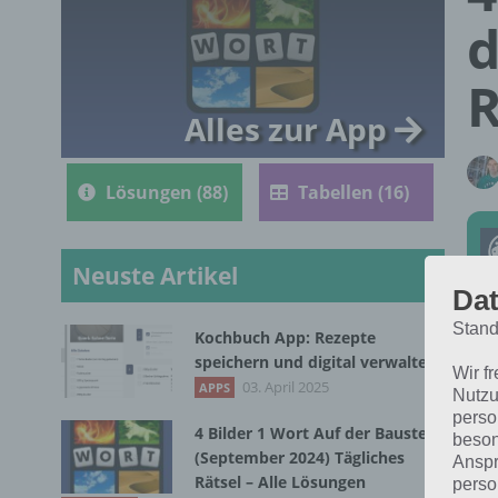
d
R
Alles zur App
Lösungen (88)
Tabellen (16)
Neuste Artikel
Dat
Stand
Kochbuch App: Rezepte
Die
speichern und digital verwalten
Wir f
202
03. April 2025
APPS
Nutzu
perso
4 Bilder 1 Wort Auf der Baustelle
beson
(September 2024) Tägliches
Anspr
Rätsel – Alle Lösungen
perso