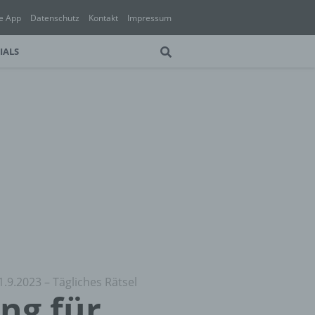
e App
Datenschutz
Kontakt
Impressum
IALS
1.9.2023 – Tägliches Rätsel
ung für