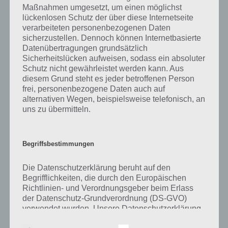
gibt es dazu zu wissen? Passt das Wort auch zu Großstadtleben? Zu
Maßnahmen umgesetzt, um einen möglichst
bestimmten Lösungen präsentieren wir daher auch immer eine
lückenlosen Schutz der über diese Internetseite
kurze Begriffserklärung!
verarbeiteten personenbezogenen Daten
sicherzustellen. Dennoch können Internetbasierte
Datenübertragungen grundsätzlich
Zu Asphalt haben wir zunächst keine weiteren Informationen parat!
Sicherheitslücken aufweisen, sodass ein absoluter
Schutz nicht gewährleistet werden kann. Aus
diesem Grund steht es jeder betroffenen Person
frei, personenbezogene Daten auch auf
Auf WhatsApp teilen
Teilen auf Facebook
alternativen Wegen, beispielsweise telefonisch, an
uns zu übermitteln.
Tweet auf Twitter
Begriffsbestimmungen
Mehr Artikel hier auf Touchportal
Die Datenschutzerklärung beruht auf den
Begrifflichkeiten, die durch den Europäischen
Richtlinien- und Verordnungsgeber beim Erlass
der Datenschutz-Grundverordnung (DS-GVO)
verwendet wurden. Unsere Datenschutzerklärung
soll sowohl für die Öffentlichkeit als auch für