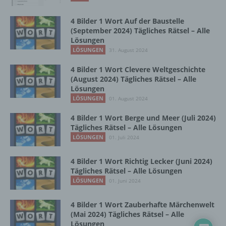
Zusammenhang mit personenbezogenen
Daten wie das Erheben, das Erfassen, die
4 Bilder 1 Wort Auf der Baustelle
Organisation, das Ordnen, die Speicherung,
(September 2024) Tägliches Rätsel – Alle
die Anpassung oder Veränderung, das
Lösungen
Auslesen, das Abfragen, die Verwendung,
LÖSUNGEN
31. August 2024
die Offenlegung durch Übermittlung,
Verbreitung oder eine andere Form der
4 Bilder 1 Wort Clevere Weltgeschichte
Bereitstellung, den Abgleich oder die
(August 2024) Tägliches Rätsel – Alle
Verknüpfung, die Einschränkung, das
Lösungen
Löschen oder die Vernichtung.
LÖSUNGEN
01. August 2024
4 Bilder 1 Wort Berge und Meer (Juli 2024)
Tägliches Rätsel – Alle Lösungen
d) Einschränkung der Verarbeitung
LÖSUNGEN
01. Juli 2024
Einschränkung der Verarbeitung ist die
4 Bilder 1 Wort Richtig Lecker (Juni 2024)
Markierung gespeicherter
Tägliches Rätsel – Alle Lösungen
personenbezogener Daten mit dem Ziel, ihre
LÖSUNGEN
01. Juni 2024
künftige Verarbeitung einzuschränken.
4 Bilder 1 Wort Zauberhafte Märchenwelt
(Mai 2024) Tägliches Rätsel – Alle
e) Profiling
Lösungen