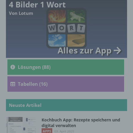
4 Bilder 1 Wort
Ausdruck der physischen, physiologischen,
genetischen, psychischen, wirtschaftlichen,
Von Lotum
kulturellen oder sozialen Identität dieser
natürlichen Person sind, identifiziert werden
kann.
Alles zur App
b) betroffene Person
Betroffene Person ist jede identifizierte oder
Lösungen (88)
identifizierbare natürliche Person, deren
personenbezogene Daten von dem für die
Verarbeitung Verantwortlichen verarbeitet
Tabellen (16)
werden.
Neuste Artikel
c) Verarbeitung
Verarbeitung ist jeder mit oder ohne Hilfe
Kochbuch App: Rezepte speichern und
digital verwalten
automatisierter Verfahren ausgeführte
Vorgang oder jede solche Vorgangsreihe im
APPS
03. April 2025