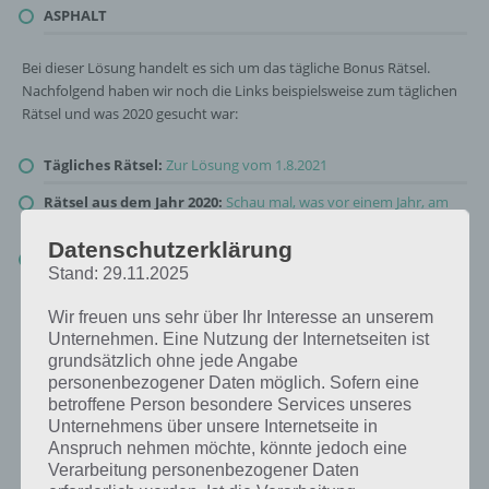
ASPHALT
Bei dieser Lösung handelt es sich um das tägliche Bonus Rätsel.
Nachfolgend haben wir noch die Links beispielsweise zum täglichen
Rätsel und was 2020 gesucht war:
Tägliches Rätsel:
Zur Lösung vom 1.8.2021
Rätsel aus dem Jahr 2020:
Schau mal, was vor einem Jahr, am
1.8.2020, als Lösung gesucht war
Datenschutzerklärung
Zur Übersicht
:
4 Bilder 1 Wort Lösungen zu Großstadtleben im
Stand: 29.11.2025
August 2021
!
Wir freuen uns sehr über Ihr Interesse an unserem
Unternehmen. Eine Nutzung der Internetseiten ist
grundsätzlich ohne jede Angabe
personenbezogener Daten möglich. Sofern eine
betroffene Person besondere Services unseres
Unternehmens über unsere Internetseite in
Anspruch nehmen möchte, könnte jedoch eine
Verarbeitung personenbezogener Daten