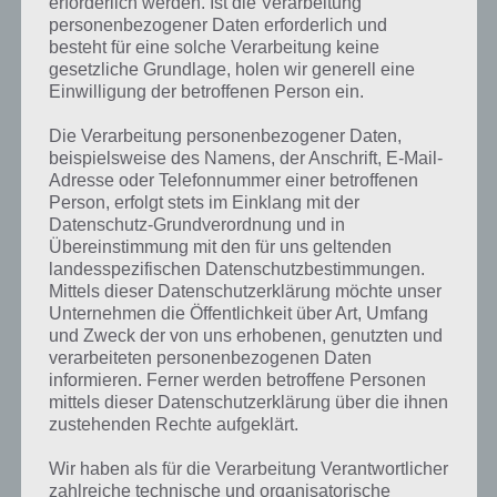
erforderlich werden. Ist die Verarbeitung
personenbezogener Daten erforderlich und
besteht für eine solche Verarbeitung keine
gesetzliche Grundlage, holen wir generell eine
Einwilligung der betroffenen Person ein.
Die Verarbeitung personenbezogener Daten,
beispielsweise des Namens, der Anschrift, E-Mail-
Adresse oder Telefonnummer einer betroffenen
Person, erfolgt stets im Einklang mit der
Datenschutz-Grundverordnung und in
Übereinstimmung mit den für uns geltenden
landesspezifischen Datenschutzbestimmungen.
Mittels dieser Datenschutzerklärung möchte unser
Unternehmen die Öffentlichkeit über Art, Umfang
und Zweck der von uns erhobenen, genutzten und
verarbeiteten personenbezogenen Daten
Kurze Begriffserklärung zur Lösung
informieren. Ferner werden betroffene Personen
Asphalt
mittels dieser Datenschutzerklärung über die ihnen
zustehenden Rechte aufgeklärt.
Asphalt ist die Lösung für das tägliche Bonus Rätsel am 1.8.2021 in 4
Wir haben als für die Verarbeitung Verantwortlicher
Bilder 1 Wort, doch welche Bedeutung hat dieses eigentlich und was
zahlreiche technische und organisatorische