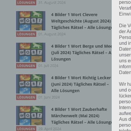
31. August 2024
Du 
perso
LÖSUNGEN
Verar
Einwi
4 Bilder 1 Wort Clevere
Weltgeschichte (August 2024)
Die V
Tägliches Rätsel – Alle Lösungen
der A
01. August 2024
LÖSUNGEN
Perso
und i
4 Bilder 1 Wort Berge und Meer
Daten
(Juli 2024) Tägliches Rätsel – Alle
unser
Lösungen
uns e
01. Juli 2024
LÖSUNGEN
infor
Daten
4 Bilder 1 Wort Richtig Lecker
(Juni 2024) Tägliches Rätsel –
Wir h
und o
Alle Lösungen
lücke
01. Juni 2024
LÖSUNGEN
perso
Inter
4 Bilder 1 Wort Zauberhafte
aufwe
Märchenwelt (Mai 2024)
Aus d
Tägliches Rätsel – Alle Lösungen
perso
29. April 2024
LÖSUNGEN
telef