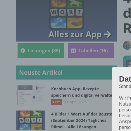
d
R
Alles zur App
Lösungen (88)
Tabellen (16)
Neuste Artikel
Dat
Stand
Kochbuch App: Rezepte
Die
speichern und digital verwalten
Wir f
202
03. April 2025
APPS
Nutzu
perso
4 Bilder 1 Wort Auf der Baustelle
beson
(September 2024) Tägliches
Anspr
Rätsel – Alle Lösungen
perso