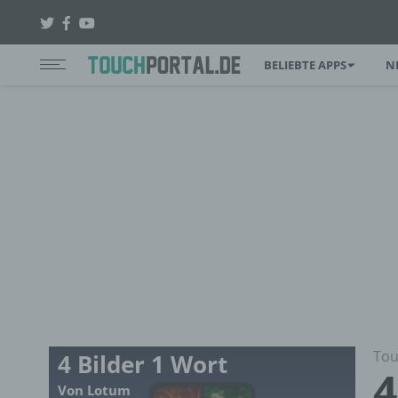
BELIEBTE APPS
N
Tou
4 Bilder 1 Wort
4
Von Lotum