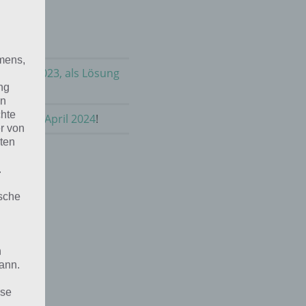
mens,
m April 2023, als Lösung
ng
en
chte
hnen im April 2024
!
r von
ten
.
ische
n
ann.
ise