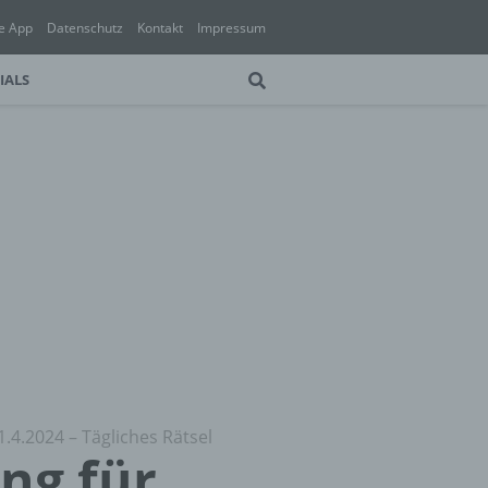
e App
Datenschutz
Kontakt
Impressum
IALS
1.4.2024 – Tägliches Rätsel
ung für