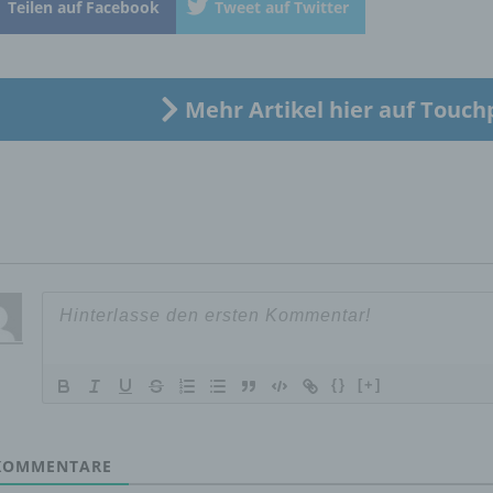
Teilen auf Facebook
Tweet auf Twitter
„betroffene Person") beziehen. Als identifizierbar wird eine natü
Person angesehen, die direkt oder indirekt, insbesondere mittel
Zuordnung zu einer Kennung wie einem Namen, zu einer
Kennnummer, zu Standortdaten, zu einer Online-Kennung oder
einem oder mehreren besonderen Merkmalen, die Ausdruck de
Mehr Artikel hier auf Touch
physischen, physiologischen, genetischen, psychischen,
wirtschaftlichen, kulturellen oder sozialen Identität dieser natür
Person sind, identifiziert werden kann.
b) betroffene Person
Betroffene Person ist jede identifizierte oder identifizierbare
natürliche Person, deren personenbezogene Daten von dem für
Verarbeitung Verantwortlichen verarbeitet werden.
{}
[+]
c) Verarbeitung
OMMENTARE
Verarbeitung ist jeder mit oder ohne Hilfe automatisierter Verfa