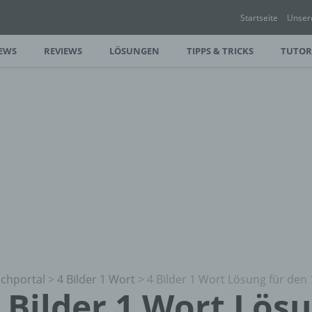
Startseite
Unser
EWS
REVIEWS
LÖSUNGEN
TIPPS & TRICKS
TUTOR
chportal
>
4 Bilder 1 Wort
>
4 Bilder 1 Wort Lösung für den 
 Bilder 1 Wort Lös