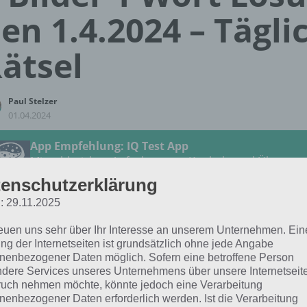
en 1.4.2024 – Tägli
ätsel
Paul Stelzer
01.04.2024
App Empfehlung: IQ Test App
Mit zahlreichen Aufgaben zum Knobeln und Üben
JETZT KOSTENLOS HERUNTERLADEN
enschutzerklärung
: 29.11.2025
 Lösung für das tägliche Rätsel vom 1.4.2024 zu Gemütli
reuen uns sehr über Ihr Interesse an unserem Unternehmen. Ein
4 in 4 Bilder 1 Wort. Wenn du dort aktuell feststeckst, hie
ng der Internetseiten ist grundsätzlich ohne jede Angabe
nenbezogener Daten möglich. Sofern eine betroffene Person
dere Services unseres Unternehmens über unsere Internetseite
BAD
uch nehmen möchte, könnte jedoch eine Verarbeitung
nenbezogener Daten erforderlich werden. Ist die Verarbeitung