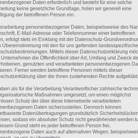
suchst eine andere Lösung?
nenbezogener Daten erforderlich und besteht für eine solche
beitung keine gesetzliche Grundlage, holen wir generell eine
lligung der betroffenen Person ein.
Tägliches BONUS Rätsel:
Zur Lösung vom 1.4.2024
erarbeitung personenbezogener Daten, beispielsweise des Na
Rätsel aus dem Jahr 2023:
Schau mal, was vor einem Jahr, i
nschrift, E-Mail-Adresse oder Telefonnummer einer betroffenen
n, erfolgt stets im Einklang mit der Datenschutz-Grundverordnu
gesucht war
n Übereinstimmung mit den für uns geltenden landesspezifisch
schutzbestimmungen. Mittels dieser Datenschutzerklärung mö
Zur Übersicht
:
4 Bilder 1 Wort Lösungen zu Gemütliches Wo
 Unternehmen die Öffentlichkeit über Art, Umfang und Zweck de
rhobenen, genutzten und verarbeiteten personenbezogenen Da
mieren. Ferner werden betroffene Personen mittels dieser
schutzerklärung über die ihnen zustehenden Rechte aufgeklärt
aben als für die Verarbeitung Verantwortlicher zahlreiche techn
rganisatorische Maßnahmen umgesetzt, um einen möglichst
nlosen Schutz der über diese Internetseite verarbeiteten
nenbezogenen Daten sicherzustellen. Dennoch können
netbasierte Datenübertragungen grundsätzlich Sicherheitslücke
isen, sodass ein absoluter Schutz nicht gewährleistet werden k
iesem Grund steht es jeder betroffenen Person frei,
nenbezogene Daten auch auf alternativen Wegen, beispielswe
onisch, an uns zu übermitteln.