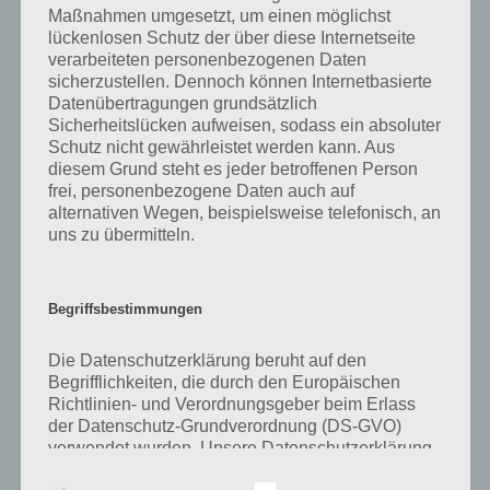
gibt es dazu zu wissen? Passt das Wort auch zu Alles wird grün? Zu
Maßnahmen umgesetzt, um einen möglichst
bestimmten Lösungen präsentieren wir daher auch immer eine
lückenlosen Schutz der über diese Internetseite
kurze Begriffserklärung!
verarbeiteten personenbezogenen Daten
sicherzustellen. Dennoch können Internetbasierte
Datenübertragungen grundsätzlich
Zu Ballon haben wir zunächst keine weiteren Informationen parat!
Sicherheitslücken aufweisen, sodass ein absoluter
Schutz nicht gewährleistet werden kann. Aus
diesem Grund steht es jeder betroffenen Person
frei, personenbezogene Daten auch auf
Auf WhatsApp teilen
Teilen auf Facebook
alternativen Wegen, beispielsweise telefonisch, an
uns zu übermitteln.
Tweet auf Twitter
Begriffsbestimmungen
Mehr Artikel hier auf Touchportal
Die Datenschutzerklärung beruht auf den
Begrifflichkeiten, die durch den Europäischen
Richtlinien- und Verordnungsgeber beim Erlass
der Datenschutz-Grundverordnung (DS-GVO)
verwendet wurden. Unsere Datenschutzerklärung
soll sowohl für die Öffentlichkeit als auch für