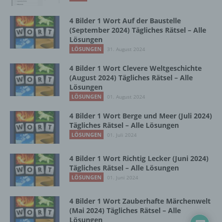
Zusammenhang mit personenbezogenen
Daten wie das Erheben, das Erfassen, die
4 Bilder 1 Wort Auf der Baustelle
Organisation, das Ordnen, die Speicherung,
(September 2024) Tägliches Rätsel – Alle
die Anpassung oder Veränderung, das
Lösungen
Auslesen, das Abfragen, die Verwendung,
LÖSUNGEN
31. August 2024
die Offenlegung durch Übermittlung,
Verbreitung oder eine andere Form der
4 Bilder 1 Wort Clevere Weltgeschichte
Bereitstellung, den Abgleich oder die
(August 2024) Tägliches Rätsel – Alle
Verknüpfung, die Einschränkung, das
Lösungen
Löschen oder die Vernichtung.
LÖSUNGEN
01. August 2024
4 Bilder 1 Wort Berge und Meer (Juli 2024)
Tägliches Rätsel – Alle Lösungen
d) Einschränkung der Verarbeitung
LÖSUNGEN
01. Juli 2024
Einschränkung der Verarbeitung ist die
4 Bilder 1 Wort Richtig Lecker (Juni 2024)
Markierung gespeicherter
Tägliches Rätsel – Alle Lösungen
personenbezogener Daten mit dem Ziel, ihre
LÖSUNGEN
01. Juni 2024
künftige Verarbeitung einzuschränken.
4 Bilder 1 Wort Zauberhafte Märchenwelt
(Mai 2024) Tägliches Rätsel – Alle
e) Profiling
Lösungen