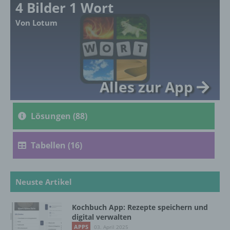
4 Bilder 1 Wort
Ausdruck der physischen, physiologischen,
genetischen, psychischen, wirtschaftlichen,
Von Lotum
kulturellen oder sozialen Identität dieser
natürlichen Person sind, identifiziert werden
kann.
Alles zur App
b) betroffene Person
Betroffene Person ist jede identifizierte oder
Lösungen (88)
identifizierbare natürliche Person, deren
personenbezogene Daten von dem für die
Verarbeitung Verantwortlichen verarbeitet
Tabellen (16)
werden.
Neuste Artikel
c) Verarbeitung
Verarbeitung ist jeder mit oder ohne Hilfe
Kochbuch App: Rezepte speichern und
digital verwalten
automatisierter Verfahren ausgeführte
Vorgang oder jede solche Vorgangsreihe im
APPS
03. April 2025