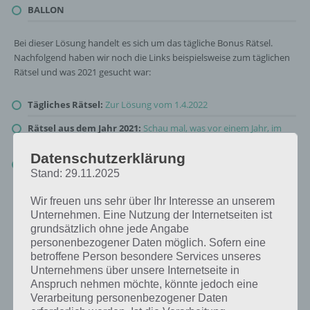
BALLON
Bei dieser Lösung handelt es sich um das tägliche Bonus Rätsel.
Nachfolgend haben wir noch die Links beispielsweise zum täglichen
Rätsel und was 2021 gesucht war:
Tägliches Rätsel:
Zur Lösung vom 1.4.2022
Rätsel aus dem Jahr 2021:
Schau mal, was vor einem Jahr, im
April 2021, als Lösung gesucht war
Datenschutzerklärung
Zur Übersicht
:
4 Bilder 1 Wort Lösungen zu Alles wird grün im
Stand: 29.11.2025
April 2022
!
Wir freuen uns sehr über Ihr Interesse an unserem
Unternehmen. Eine Nutzung der Internetseiten ist
grundsätzlich ohne jede Angabe
personenbezogener Daten möglich. Sofern eine
betroffene Person besondere Services unseres
Unternehmens über unsere Internetseite in
Anspruch nehmen möchte, könnte jedoch eine
Verarbeitung personenbezogener Daten