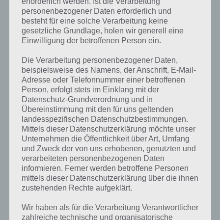
erforderlich werden. Ist die Verarbeitung
personenbezogener Daten erforderlich und
besteht für eine solche Verarbeitung keine
gesetzliche Grundlage, holen wir generell eine
Einwilligung der betroffenen Person ein.
Die Verarbeitung personenbezogener Daten,
beispielsweise des Namens, der Anschrift, E-Mail-
Adresse oder Telefonnummer einer betroffenen
Person, erfolgt stets im Einklang mit der
Datenschutz-Grundverordnung und in
Übereinstimmung mit den für uns geltenden
landesspezifischen Datenschutzbestimmungen.
Mittels dieser Datenschutzerklärung möchte unser
Unternehmen die Öffentlichkeit über Art, Umfang
und Zweck der von uns erhobenen, genutzten und
verarbeiteten personenbezogenen Daten
Kurze Begriffserklärung zur Lösung
informieren. Ferner werden betroffene Personen
Ballon
mittels dieser Datenschutzerklärung über die ihnen
zustehenden Rechte aufgeklärt.
Ballon ist die Lösung für das tägliche Bonus Rätsel am 1.4.2022 in 4
Wir haben als für die Verarbeitung Verantwortlicher
Bilder 1 Wort, doch welche Bedeutung hat dieses eigentlich und was
zahlreiche technische und organisatorische