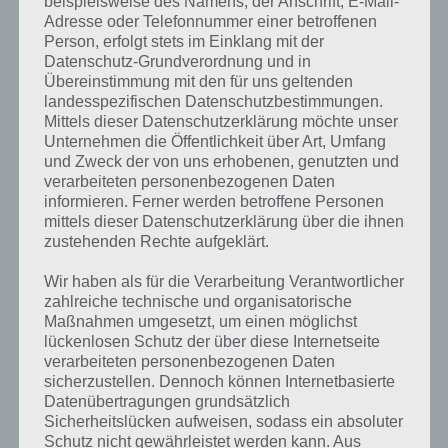
beispielsweise des Namens, der Anschrift, E-Mail-
Adresse oder Telefonnummer einer betroffenen
Person, erfolgt stets im Einklang mit der
Datenschutz-Grundverordnung und in
Übereinstimmung mit den für uns geltenden
landesspezifischen Datenschutzbestimmungen.
Mittels dieser Datenschutzerklärung möchte unser
Unternehmen die Öffentlichkeit über Art, Umfang
und Zweck der von uns erhobenen, genutzten und
verarbeiteten personenbezogenen Daten
informieren. Ferner werden betroffene Personen
mittels dieser Datenschutzerklärung über die ihnen
zustehenden Rechte aufgeklärt.
Wir haben als für die Verarbeitung Verantwortlicher
zahlreiche technische und organisatorische
Kurze Begriffserklärung zur Lösung Stein
Maßnahmen umgesetzt, um einen möglichst
lückenlosen Schutz der über diese Internetseite
verarbeiteten personenbezogenen Daten
Stein ist die Lösung für das tägliche Bonus Rätsel am 1.3.2020 in 4
sicherzustellen. Dennoch können Internetbasierte
Bilder 1 Wort, doch welche Bedeutung hat dieses eigentlich und was
Datenübertragungen grundsätzlich
gibt es dazu zu wissen? Passt das Wort auch zu Irland? Zu
Sicherheitslücken aufweisen, sodass ein absoluter
bestimmten Lösungen präsentieren wir daher auch immer eine
Schutz nicht gewährleistet werden kann. Aus