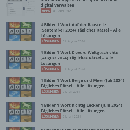
digital verwalten
b) betroffene Person
APPS
03. April 2025
Betroffene Person ist jede identifizierte oder
4 Bilder 1 Wort Auf der Baustelle
identifizierbare natürliche Person, deren
(September 2024) Tägliches Rätsel – Alle
personenbezogene Daten von dem für die
Lösungen
Verarbeitung Verantwortlichen verarbeitet
LÖSUNGEN
31. August 2024
werden.
4 Bilder 1 Wort Clevere Weltgeschichte
(August 2024) Tägliches Rätsel – Alle
c) Verarbeitung
Lösungen
LÖSUNGEN
01. August 2024
Verarbeitung ist jeder mit oder ohne Hilfe
4 Bilder 1 Wort Berge und Meer (Juli 2024)
automatisierter Verfahren ausgeführte
Tägliches Rätsel – Alle Lösungen
Vorgang oder jede solche Vorgangsreihe im
LÖSUNGEN
01. Juli 2024
Zusammenhang mit personenbezogenen
Daten wie das Erheben, das Erfassen, die
Organisation, das Ordnen, die Speicherung,
4 Bilder 1 Wort Richtig Lecker (Juni 2024)
die Anpassung oder Veränderung, das
Tägliches Rätsel – Alle Lösungen
Auslesen, das Abfragen, die Verwendung,
LÖSUNGEN
01. Juni 2024
die Offenlegung durch Übermittlung,
Verbreitung oder eine andere Form der