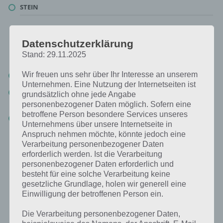
STEIN
Bei dieser Lösung handelt es sich um das tägliche Bonus Rätsel.
Nachfolgend haben wir noch die Links beispielsweise zum täglichen
Datenschutzerklärung
Rätsel und was 2019 gesucht war:
Stand: 29.11.2025
Wir freuen uns sehr über Ihr Interesse an unserem
Tägliches Rätsel:
Zur Lösung vom 1.3.2020
Unternehmen. Eine Nutzung der Internetseiten ist
Rätsel aus dem Jahr 2019:
Schau mal, was vor einem Jahr, am
grundsätzlich ohne jede Angabe
1.3.2019, als Lösung gesucht war
personenbezogener Daten möglich. Sofern eine
betroffene Person besondere Services unseres
Zur Übersicht
:
4 Bilder 1 Wort Lösungen zu Irland im März 2020
!
Unternehmens über unsere Internetseite in
Anspruch nehmen möchte, könnte jedoch eine
Verarbeitung personenbezogener Daten
erforderlich werden. Ist die Verarbeitung
personenbezogener Daten erforderlich und
besteht für eine solche Verarbeitung keine
gesetzliche Grundlage, holen wir generell eine
Einwilligung der betroffenen Person ein.
Die Verarbeitung personenbezogener Daten,