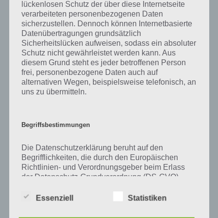
Zu Spaß haben wir zunächst keine weiteren Informationen parat!
lückenlosen Schutz der über diese Internetseite
verarbeiteten personenbezogenen Daten
sicherzustellen. Dennoch können Internetbasierte
Datenübertragungen grundsätzlich
Sicherheitslücken aufweisen, sodass ein absoluter
Auf WhatsApp teilen
Teilen auf Facebook
Schutz nicht gewährleistet werden kann. Aus
diesem Grund steht es jeder betroffenen Person
Tweet auf Twitter
frei, personenbezogene Daten auch auf
alternativen Wegen, beispielsweise telefonisch, an
uns zu übermitteln.
Mehr Artikel hier auf Touchportal
Begriffsbestimmungen
Die Datenschutzerklärung beruht auf den
Begrifflichkeiten, die durch den Europäischen
Richtlinien- und Verordnungsgeber beim Erlass
der Datenschutz-Grundverordnung (DS-GVO)
verwendet wurden. Unsere Datenschutzerklärung
soll sowohl für die Öffentlichkeit als auch für
Essenziell
Statistiken
unsere Kunden und Geschäftspartner einfach
lesbar und verständlich sein. Um dies zu