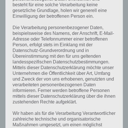
besteht für eine solche Verarbeitung keine
gesetzliche Grundlage, holen wir generell eine
Einwilligung der betroffenen Person ein.
Die Verarbeitung personenbezogener Daten,
beispielsweise des Namens, der Anschrift, E-Mail-
Adresse oder Telefonnummer einer betroffenen
Person, erfolgt stets im Einklang mit der
Datenschutz-Grundverordnung und in
Übereinstimmung mit den für uns geltenden
landesspezifischen Datenschutzbestimmungen.
Mittels dieser Datenschutzerklärung möchte unser
Unternehmen die Öffentlichkeit über Art, Umfang
Kurze Begriffserklärung zur Lösung Spaß
und Zweck der von uns erhobenen, genutzten und
verarbeiteten personenbezogenen Daten
Spaß ist die Lösung für das tägliche Rätsel am 1.2.2023 in 4 Bilder 1
informieren. Ferner werden betroffene Personen
Wort, doch welche Bedeutung hat dieses eigentlich und was gibt es
mittels dieser Datenschutzerklärung über die ihnen
dazu zu wissen? Passt das Wort auch zu Liebe und Freundschaft? Zu
zustehenden Rechte aufgeklärt.
bestimmten Lösungen präsentieren wir daher auch immer eine
Wir haben als für die Verarbeitung Verantwortlicher
kurze Begriffserklärung!
zahlreiche technische und organisatorische
Maßnahmen umgesetzt, um einen möglichst