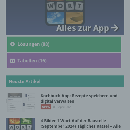
genetischen, psychischen, wirtschaftlichen,
kulturellen oder sozialen Identität dieser
natürlichen Person sind, identifiziert werden
kann.
Alles zur App
b) betroffene Person
Lösungen (88)
Betroffene Person ist jede identifizierte oder
identifizierbare natürliche Person, deren
Tabellen (16)
personenbezogene Daten von dem für die
Verarbeitung Verantwortlichen verarbeitet
werden.
Neuste Artikel
Kochbuch App: Rezepte speichern und
c) Verarbeitung
digital verwalten
APPS
03. April 2025
Verarbeitung ist jeder mit oder ohne Hilfe
automatisierter Verfahren ausgeführte
4 Bilder 1 Wort Auf der Baustelle
Vorgang oder jede solche Vorgangsreihe im
(September 2024) Tägliches Rätsel – Alle
Zusammenhang mit personenbezogenen