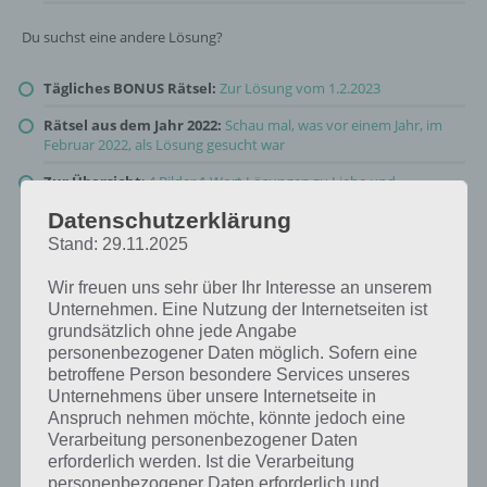
Du suchst eine andere Lösung?
Tägliches BONUS Rätsel:
Zur Lösung vom 1.2.2023
Rätsel aus dem Jahr 2022:
Schau mal, was vor einem Jahr, im
Februar 2022, als Lösung gesucht war
Zur Übersicht
:
4 Bilder 1 Wort Lösungen zu Liebe und
Freundschaft im Februar 2023
!
Datenschutzerklärung
Stand: 29.11.2025
Wir freuen uns sehr über Ihr Interesse an unserem
Unternehmen. Eine Nutzung der Internetseiten ist
grundsätzlich ohne jede Angabe
personenbezogener Daten möglich. Sofern eine
betroffene Person besondere Services unseres
Unternehmens über unsere Internetseite in
Anspruch nehmen möchte, könnte jedoch eine
Verarbeitung personenbezogener Daten
erforderlich werden. Ist die Verarbeitung
personenbezogener Daten erforderlich und