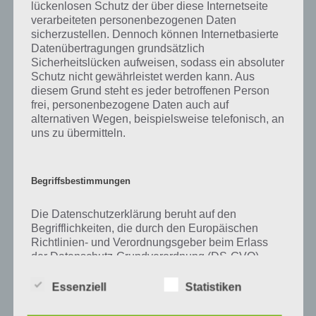
Zu Katze haben wir zunächst keine weiteren Informationen parat!
lückenlosen Schutz der über diese Internetseite
verarbeiteten personenbezogenen Daten
sicherzustellen. Dennoch können Internetbasierte
Datenübertragungen grundsätzlich
Sicherheitslücken aufweisen, sodass ein absoluter
Auf WhatsApp teilen
Teilen auf Facebook
Schutz nicht gewährleistet werden kann. Aus
diesem Grund steht es jeder betroffenen Person
Tweet auf Twitter
frei, personenbezogene Daten auch auf
alternativen Wegen, beispielsweise telefonisch, an
uns zu übermitteln.
Mehr Artikel hier auf Touchportal
Begriffsbestimmungen
Die Datenschutzerklärung beruht auf den
Begrifflichkeiten, die durch den Europäischen
Richtlinien- und Verordnungsgeber beim Erlass
der Datenschutz-Grundverordnung (DS-GVO)
verwendet wurden. Unsere Datenschutzerklärung
soll sowohl für die Öffentlichkeit als auch für
Essenziell
Statistiken
unsere Kunden und Geschäftspartner einfach
lesbar und verständlich sein. Um dies zu