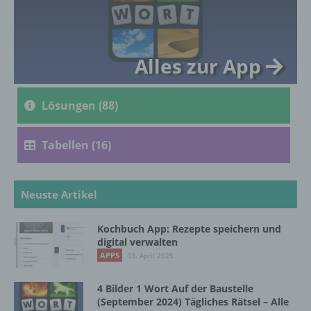
genetischen, psychischen, wirtschaftlichen,
kulturellen oder sozialen Identität dieser
natürlichen Person sind, identifiziert werden
kann.
Alles zur App
b) betroffene Person
Lösungen (88)
Betroffene Person ist jede identifizierte oder
identifizierbare natürliche Person, deren
Tabellen (16)
personenbezogene Daten von dem für die
Verarbeitung Verantwortlichen verarbeitet
werden.
Neuste Artikel
Kochbuch App: Rezepte speichern und
c) Verarbeitung
digital verwalten
APPS
03. April 2025
Verarbeitung ist jeder mit oder ohne Hilfe
automatisierter Verfahren ausgeführte
4 Bilder 1 Wort Auf der Baustelle
Vorgang oder jede solche Vorgangsreihe im
(September 2024) Tägliches Rätsel – Alle
Zusammenhang mit personenbezogenen