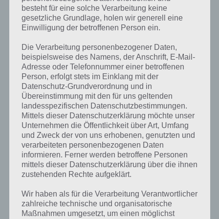
besteht für eine solche Verarbeitung keine
gesetzliche Grundlage, holen wir generell eine
Einwilligung der betroffenen Person ein.
Die Verarbeitung personenbezogener Daten,
beispielsweise des Namens, der Anschrift, E-Mail-
Adresse oder Telefonnummer einer betroffenen
Person, erfolgt stets im Einklang mit der
Datenschutz-Grundverordnung und in
Übereinstimmung mit den für uns geltenden
landesspezifischen Datenschutzbestimmungen.
Mittels dieser Datenschutzerklärung möchte unser
Unternehmen die Öffentlichkeit über Art, Umfang
Kurze Begriffserklärung zur Lösung Katze
und Zweck der von uns erhobenen, genutzten und
verarbeiteten personenbezogenen Daten
Katze ist die Lösung für das tägliche Rätsel am 1.10.2023 in 4 Bilder 1
informieren. Ferner werden betroffene Personen
Wort, doch welche Bedeutung hat dieses eigentlich und was gibt es
mittels dieser Datenschutzerklärung über die ihnen
dazu zu wissen? Passt das Wort auch zu Hier spukts? Zu bestimmten
zustehenden Rechte aufgeklärt.
Lösungen präsentieren wir daher auch immer eine kurze
Wir haben als für die Verarbeitung Verantwortlicher
Begriffserklärung!
zahlreiche technische und organisatorische
Maßnahmen umgesetzt, um einen möglichst