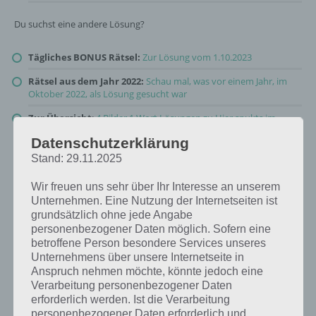
Du suchst eine andere Lösung?
Tägliches BONUS Rätsel:
Zur Lösung vom 1.10.2023
Rätsel aus dem Jahr 2022:
Schau mal, was vor einem Jahr, im
Oktober 2022, als Lösung gesucht war
Zur Übersicht
:
4 Bilder 1 Wort Lösungen zu Hier spukts im
Oktober 2023
!
Datenschutzerklärung
Stand: 29.11.2025
Wir freuen uns sehr über Ihr Interesse an unserem
Unternehmen. Eine Nutzung der Internetseiten ist
grundsätzlich ohne jede Angabe
personenbezogener Daten möglich. Sofern eine
betroffene Person besondere Services unseres
Unternehmens über unsere Internetseite in
Anspruch nehmen möchte, könnte jedoch eine
Verarbeitung personenbezogener Daten
erforderlich werden. Ist die Verarbeitung
personenbezogener Daten erforderlich und