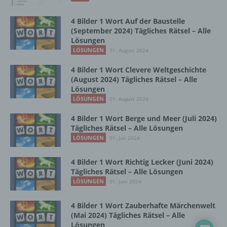
Zusammenhang mit personenbezogenen
Daten wie das Erheben, das Erfassen, die
4 Bilder 1 Wort Auf der Baustelle
Organisation, das Ordnen, die Speicherung,
(September 2024) Tägliches Rätsel – Alle
die Anpassung oder Veränderung, das
Lösungen
Auslesen, das Abfragen, die Verwendung,
LÖSUNGEN
31. August 2024
die Offenlegung durch Übermittlung,
Verbreitung oder eine andere Form der
4 Bilder 1 Wort Clevere Weltgeschichte
Bereitstellung, den Abgleich oder die
(August 2024) Tägliches Rätsel – Alle
Verknüpfung, die Einschränkung, das
Lösungen
Löschen oder die Vernichtung.
LÖSUNGEN
01. August 2024
4 Bilder 1 Wort Berge und Meer (Juli 2024)
Tägliches Rätsel – Alle Lösungen
d) Einschränkung der Verarbeitung
LÖSUNGEN
01. Juli 2024
Einschränkung der Verarbeitung ist die
4 Bilder 1 Wort Richtig Lecker (Juni 2024)
Markierung gespeicherter
Tägliches Rätsel – Alle Lösungen
personenbezogener Daten mit dem Ziel, ihre
LÖSUNGEN
01. Juni 2024
künftige Verarbeitung einzuschränken.
4 Bilder 1 Wort Zauberhafte Märchenwelt
(Mai 2024) Tägliches Rätsel – Alle
e) Profiling
Lösungen