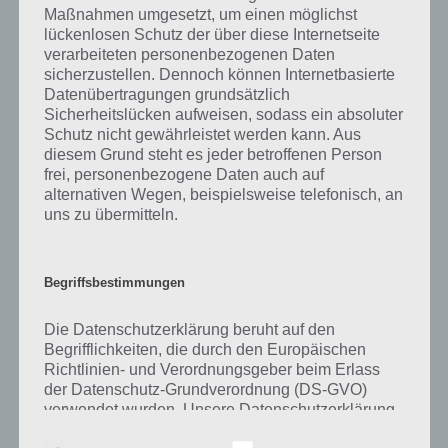
was gibt es dazu zu wissen? Passt das Wort auch zu Halloween? Zu
Maßnahmen umgesetzt, um einen möglichst
bestimmten Lösungen präsentieren wir daher auch immer eine
lückenlosen Schutz der über diese Internetseite
kurze Begriffserklärung!
verarbeiteten personenbezogenen Daten
sicherzustellen. Dennoch können Internetbasierte
Datenübertragungen grundsätzlich
Zu Kostüm haben wir zunächst keine weiteren Informationen parat!
Sicherheitslücken aufweisen, sodass ein absoluter
Schutz nicht gewährleistet werden kann. Aus
diesem Grund steht es jeder betroffenen Person
frei, personenbezogene Daten auch auf
Auf WhatsApp teilen
Teilen auf Facebook
alternativen Wegen, beispielsweise telefonisch, an
uns zu übermitteln.
Tweet auf Twitter
Begriffsbestimmungen
Mehr Artikel hier auf Touchportal
Die Datenschutzerklärung beruht auf den
Begrifflichkeiten, die durch den Europäischen
Richtlinien- und Verordnungsgeber beim Erlass
der Datenschutz-Grundverordnung (DS-GVO)
verwendet wurden. Unsere Datenschutzerklärung
soll sowohl für die Öffentlichkeit als auch für