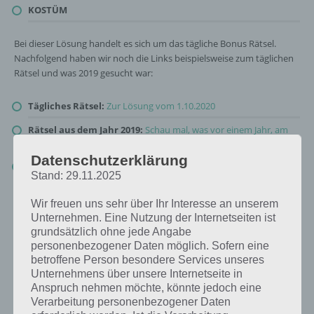
KOSTÜM
Bei dieser Lösung handelt es sich um das tägliche Bonus Rätsel.
Nachfolgend haben wir noch die Links beispielsweise zum täglichen
Rätsel und was 2019 gesucht war:
Tägliches Rätsel:
Zur Lösung vom 1.10.2020
Rätsel aus dem Jahr 2019:
Schau mal, was vor einem Jahr, am
1.10.2019, als Lösung gesucht war
Datenschutzerklärung
Zur Übersicht
:
4 Bilder 1 Wort Lösungen zu Halloween im
Stand: 29.11.2025
Oktober 2020
!
Wir freuen uns sehr über Ihr Interesse an unserem
Unternehmen. Eine Nutzung der Internetseiten ist
grundsätzlich ohne jede Angabe
personenbezogener Daten möglich. Sofern eine
betroffene Person besondere Services unseres
Unternehmens über unsere Internetseite in
Anspruch nehmen möchte, könnte jedoch eine
Verarbeitung personenbezogener Daten