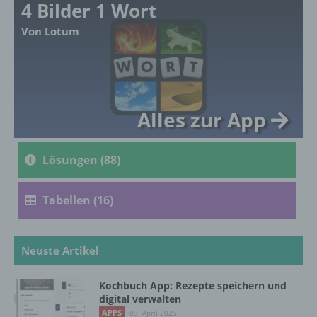
4 Bilder 1 Wort
Ausdruck der physischen, physiologischen,
genetischen, psychischen, wirtschaftlichen,
Von Lotum
kulturellen oder sozialen Identität dieser
natürlichen Person sind, identifiziert werden
kann.
Alles zur App
b) betroffene Person
Betroffene Person ist jede identifizierte oder
Lösungen (88)
identifizierbare natürliche Person, deren
personenbezogene Daten von dem für die
Verarbeitung Verantwortlichen verarbeitet
Tabellen (16)
werden.
Neuste Artikel
c) Verarbeitung
Verarbeitung ist jeder mit oder ohne Hilfe
Kochbuch App: Rezepte speichern und
digital verwalten
automatisierter Verfahren ausgeführte
Vorgang oder jede solche Vorgangsreihe im
APPS
03. April 2025