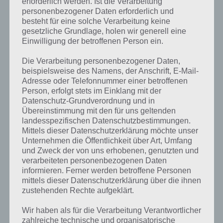
erforderlich werden. Ist die Verarbeitung
personenbezogener Daten erforderlich und
besteht für eine solche Verarbeitung keine
gesetzliche Grundlage, holen wir generell eine
Einwilligung der betroffenen Person ein.
Die Verarbeitung personenbezogener Daten,
beispielsweise des Namens, der Anschrift, E-Mail-
Adresse oder Telefonnummer einer betroffenen
Person, erfolgt stets im Einklang mit der
Datenschutz-Grundverordnung und in
Übereinstimmung mit den für uns geltenden
landesspezifischen Datenschutzbestimmungen.
Mittels dieser Datenschutzerklärung möchte unser
Unternehmen die Öffentlichkeit über Art, Umfang
und Zweck der von uns erhobenen, genutzten und
verarbeiteten personenbezogenen Daten
Kurze Begriffserklärung zur Lösung
informieren. Ferner werden betroffene Personen
Kostüm
mittels dieser Datenschutzerklärung über die ihnen
zustehenden Rechte aufgeklärt.
Kostüm ist die Lösung für das tägliche Bonus Rätsel am 1.10.2020 in
Wir haben als für die Verarbeitung Verantwortlicher
4 Bilder 1 Wort, doch welche Bedeutung hat dieses eigentlich und
zahlreiche technische und organisatorische