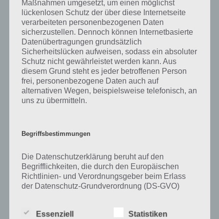
Maßnahmen umgesetzt, um einen möglichst
kurze Begriffserklärung!
lückenlosen Schutz der über diese Internetseite
verarbeiteten personenbezogenen Daten
sicherzustellen. Dennoch können Internetbasierte
Zu Glück haben wir zunächst keine weiteren Informationen parat!
Datenübertragungen grundsätzlich
Sicherheitslücken aufweisen, sodass ein absoluter
Schutz nicht gewährleistet werden kann. Aus
diesem Grund steht es jeder betroffenen Person
frei, personenbezogene Daten auch auf
Auf WhatsApp teilen
Teilen auf Facebook
alternativen Wegen, beispielsweise telefonisch, an
uns zu übermitteln.
Tweet auf Twitter
Begriffsbestimmungen
Mehr Artikel hier auf Touchportal
Die Datenschutzerklärung beruht auf den
Begrifflichkeiten, die durch den Europäischen
Richtlinien- und Verordnungsgeber beim Erlass
der Datenschutz-Grundverordnung (DS-GVO)
verwendet wurden. Unsere Datenschutzerklärung
soll sowohl für die Öffentlichkeit als auch für
Essenziell
Statistiken
unsere Kunden und Geschäftspartner einfach