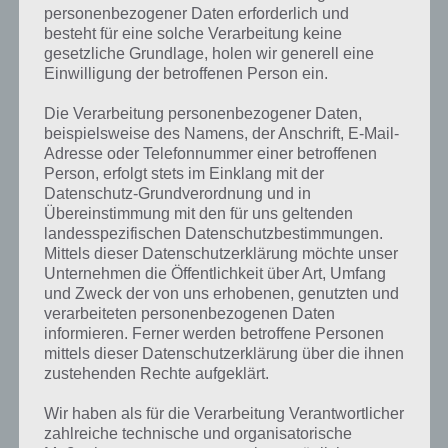
personenbezogener Daten erforderlich und
besteht für eine solche Verarbeitung keine
gesetzliche Grundlage, holen wir generell eine
Einwilligung der betroffenen Person ein.
Die Verarbeitung personenbezogener Daten,
beispielsweise des Namens, der Anschrift, E-Mail-
Adresse oder Telefonnummer einer betroffenen
Person, erfolgt stets im Einklang mit der
Datenschutz-Grundverordnung und in
Übereinstimmung mit den für uns geltenden
landesspezifischen Datenschutzbestimmungen.
Mittels dieser Datenschutzerklärung möchte unser
Unternehmen die Öffentlichkeit über Art, Umfang
und Zweck der von uns erhobenen, genutzten und
verarbeiteten personenbezogenen Daten
informieren. Ferner werden betroffene Personen
Kurze Begriffserklärung zur Lösung Glück
mittels dieser Datenschutzerklärung über die ihnen
zustehenden Rechte aufgeklärt.
Glück ist die Lösung für das tägliche Bonus Rätsel am 1.1.2023 in 4
Bilder 1 Wort, doch welche Bedeutung hat dieses eigentlich und was
Wir haben als für die Verarbeitung Verantwortlicher
gibt es dazu zu wissen? Passt das Wort auch zu Völlig verspielt? Zu
zahlreiche technische und organisatorische
bestimmten Lösungen präsentieren wir daher auch immer eine