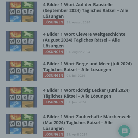
Zusammenhang mit personenbezogenen
4 Bilder 1 Wort Auf der Baustelle
Daten wie das Erheben, das Erfassen, die
(September 2024) Tägliches Rätsel – Alle
Organisation, das Ordnen, die Speicherung,
Lösungen
die Anpassung oder Veränderung, das
LÖSUNGEN
31. August 2024
Auslesen, das Abfragen, die Verwendung,
die Offenlegung durch Übermittlung,
4 Bilder 1 Wort Clevere Weltgeschichte
Verbreitung oder eine andere Form der
(August 2024) Tägliches Rätsel – Alle
Bereitstellung, den Abgleich oder die
Lösungen
Verknüpfung, die Einschränkung, das
LÖSUNGEN
01. August 2024
Löschen oder die Vernichtung.
4 Bilder 1 Wort Berge und Meer (Juli 2024)
Tägliches Rätsel – Alle Lösungen
LÖSUNGEN
01. Juli 2024
d) Einschränkung der Verarbeitung
4 Bilder 1 Wort Richtig Lecker (Juni 2024)
Einschränkung der Verarbeitung ist die
Tägliches Rätsel – Alle Lösungen
Markierung gespeicherter
LÖSUNGEN
01. Juni 2024
personenbezogener Daten mit dem Ziel, ihre
künftige Verarbeitung einzuschränken.
4 Bilder 1 Wort Zauberhafte Märchenwelt
(Mai 2024) Tägliches Rätsel – Alle
Lösungen
e) Profiling
LÖSUNGEN
29. April 2024