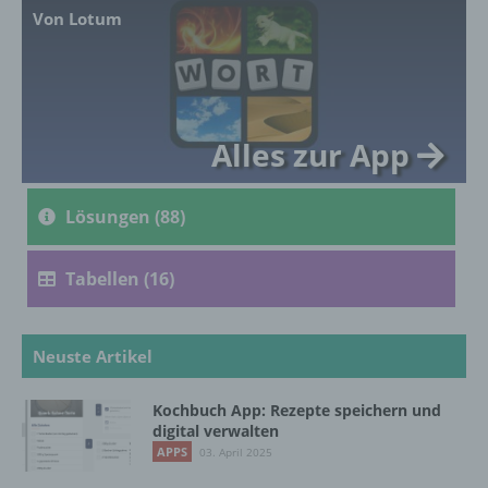
Ausdruck der physischen, physiologischen,
Von Lotum
genetischen, psychischen, wirtschaftlichen,
kulturellen oder sozialen Identität dieser
natürlichen Person sind, identifiziert werden
kann.
Alles zur App
b) betroffene Person
Lösungen (88)
Betroffene Person ist jede identifizierte oder
identifizierbare natürliche Person, deren
personenbezogene Daten von dem für die
Tabellen (16)
Verarbeitung Verantwortlichen verarbeitet
werden.
Neuste Artikel
c) Verarbeitung
Kochbuch App: Rezepte speichern und
Verarbeitung ist jeder mit oder ohne Hilfe
digital verwalten
automatisierter Verfahren ausgeführte
APPS
03. April 2025
Vorgang oder jede solche Vorgangsreihe im