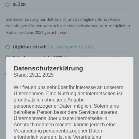
GLÜCK
Bei dieser Lösung handelt es sich um das tägliche Bonus Rätsel.
Nachfolgend haben wir noch die Links beispielsweise zum täglichen
Rätsel und was 2021 gesucht war:
Tägliches Rätsel:
Zur Lösung vom 1.1.2023
Rätsel aus dem Jahr 2022:
Schau mal, was vor einem Jahr, im
Januar 2022, als Lösung gesucht war
Datenschutzerklärung
Zur Übersicht
:
4 Bilder 1 Wort Lösungen zu Völlig verspielt im
Stand: 29.11.2025
Januar 2023
!
Wir freuen uns sehr über Ihr Interesse an unserem
Unternehmen. Eine Nutzung der Internetseiten ist
grundsätzlich ohne jede Angabe
personenbezogener Daten möglich. Sofern eine
betroffene Person besondere Services unseres
Unternehmens über unsere Internetseite in
Anspruch nehmen möchte, könnte jedoch eine
Verarbeitung personenbezogener Daten
erforderlich werden. Ist die Verarbeitung