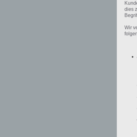
Kunde
dies 
Begrif
Wir v
folge
89