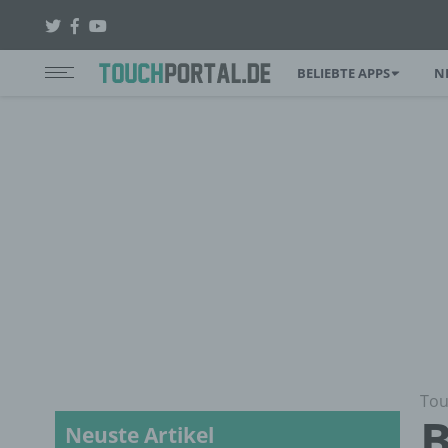
BELIEBTE APPS
N
Tou
B
Neuste Artikel