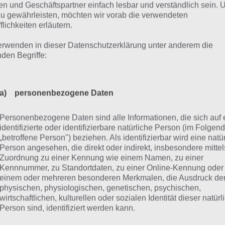
n und Geschäftspartner einfach lesbar und verständlich sein.
Mehr Artikel hier auf Touch
zu gewährleisten, möchten wir vorab die verwendeten
flichkeiten erläutern.
erwenden in dieser Datenschutzerklärung unter anderem die
nden Begriffe:
a) personenbezogene Daten
Personenbezogene Daten sind alle Informationen, die sich auf 
identifizierte oder identifizierbare natürliche Person (im Folgen
„betroffene Person") beziehen. Als identifizierbar wird eine natü
{}
[+]
Person angesehen, die direkt oder indirekt, insbesondere mittel
Zuordnung zu einer Kennung wie einem Namen, zu einer
Kennnummer, zu Standortdaten, zu einer Online-Kennung oder
KOMMENTARE
einem oder mehreren besonderen Merkmalen, die Ausdruck de
physischen, physiologischen, genetischen, psychischen,
wirtschaftlichen, kulturellen oder sozialen Identität dieser natür
Person sind, identifiziert werden kann.
Kajo
23.06.2020 19:12