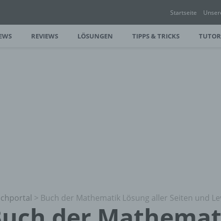
Startseite
Unser
EWS
REVIEWS
LÖSUNGEN
TIPPS & TRICKS
TUTOR
chportal
>
Buch der Mathematik Lösung aller Seiten und Le
uch der Mathemat