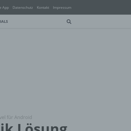
e App
Datenschutz
Kontakt
Impressum
IALS
vel für Android
ik Lösung