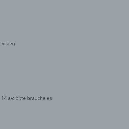
er
ung
chicken
hen,
ng,
essen,
ser
14 a-c bitte brauche es