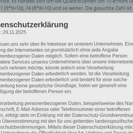
rste. Es handelt sich um die Quadratzahlen um 10 erhöht u
1 (9*9+10), 74 (8*8+10) und so weiter. Die gesuchte Zahl ist
ie zweite Zahlenreihe ist dagegen wieder einfach. Die Zahl
ulitpliziert und dann zwei subtrahiert und immer so weiter.
enschutzerklärung
=66 und nun 66*2-2=130. Die Lösung lautet als 46130.
: 29.11.2025
eite 43: 51170
reuen uns sehr über Ihr Interesse an unserem Unternehmen. Ein
Kann man ganz einfach mit einem Taschnerechner überprüfe
ng der Internetseiten ist grundsätzlich ohne jede Angabe
s, bestimmte Zahlen zuers zu subtrahien bzw. erst zwei Za
nenbezogener Daten möglich. Sofern eine betroffene Person
dere Services unseres Unternehmens über unsere Internetseite
dann vom ganzen zu subtrahieren.
uch nehmen möchte, könnte jedoch eine Verarbeitung
nenbezogener Daten erforderlich werden. Ist die Verarbeitung
eite 44: 72
nenbezogener Daten erforderlich und besteht für eine solche
ur Lösung stellt man einfach die zwei Formeln auf: (x – 60 / 6
beitung keine gesetzliche Grundlage, holen wir generell eine
etzen wir das ganze gleich und kommen auf x=72.
lligung der betroffenen Person ein.
eite 45: 235
erarbeitung personenbezogener Daten, beispielsweise des Na
nschrift, E-Mail-Adresse oder Telefonnummer einer betroffenen
in Winkel ohne Komma soll bestimmt werden. Wichtig ist di
n, erfolgt stets im Einklang mit der Datenschutz-Grundverordnu
as Dreieck gleichschenklig ist. Damit wissen wir, dass Alph
n Übereinstimmung mit den für uns geltenden landesspezifisch
ind. Die Innenwinkel eines Dreiecks sind 180 Grad, Gamma i
schutzbestimmungen. Mittels dieser Datenschutzerklärung mö
lpha und Beta jeweils einen Winkel von 66,5 Grad.