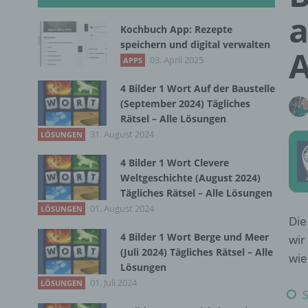
a
Kochbuch App: Rezepte
speichern und digital verwalten
A
03. April 2025
APPS
4 Bilder 1 Wort Auf der Baustelle
(September 2024) Tägliches
Rätsel – Alle Lösungen
31. August 2024
LÖSUNGEN
4 Bilder 1 Wort Clevere
Weltgeschichte (August 2024)
Tägliches Rätsel – Alle Lösungen
01. August 2024
LÖSUNGEN
Die
4 Bilder 1 Wort Berge und Meer
wir
(Juli 2024) Tägliches Rätsel – Alle
wie
Lösungen
01. Juli 2024
LÖSUNGEN
S