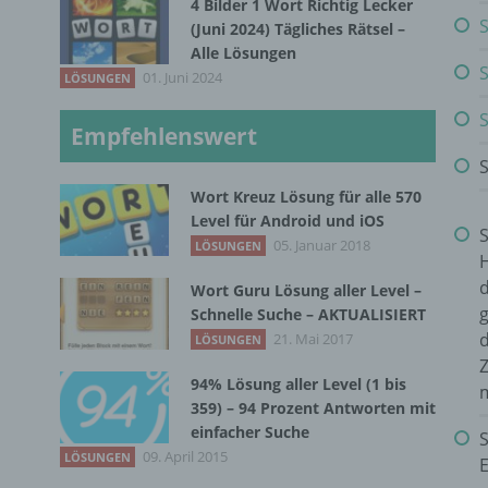
4 Bilder 1 Wort Richtig Lecker
S
(Juni 2024) Tägliches Rätsel –
Alle Lösungen
S
01. Juni 2024
LÖSUNGEN
S
Empfehlenswert
S
Wort Kreuz Lösung für alle 570
Level für Android und iOS
S
05. Januar 2018
LÖSUNGEN
H
Wort Guru Lösung aller Level –
g
Schnelle Suche – AKTUALISIERT
d
21. Mai 2017
LÖSUNGEN
Z
94% Lösung aller Level (1 bis
359) – 94 Prozent Antworten mit
einfacher Suche
S
09. April 2015
LÖSUNGEN
E