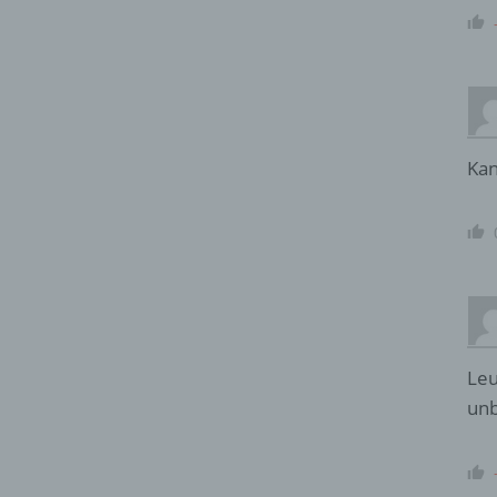
Kan
Leu
unb