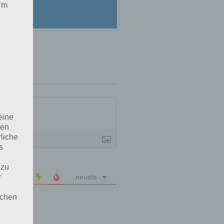
 Um
portal
eine
den
rliche
s
 zu
r
neuste
lichen