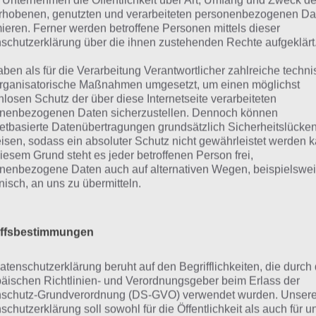
 Unternehmen die Öffentlichkeit über Art, Umfang und Zweck de
un können wir den Winkel a des größeren Dreiecks ermitteln
rhobenen, genutzten und verarbeiteten personenbezogenen Da
mieren. Ferner werden betroffene Personen mittels dieser
bere 90 Grad und damit ist a = 180-66,5-90 =23,5 groß. Oh
schutzerklärung über die ihnen zustehenden Rechte aufgeklärt
ösung also 235.
aben als für die Verarbeitung Verantwortlicher zahlreiche techn
rganisatorische Maßnahmen umgesetzt, um einen möglichst
 werden die Lösung zu Buch der Mathematik stetig fortse
nlosen Schutz der über diese Internetseite verarbeiteten
zukommen. Wie findet ihr das Buch der Mathematik? Wir 
nenbezogenen Daten sicherzustellen. Dennoch können
nung.
netbasierte Datenübertragungen grundsätzlich Sicherheitslücke
isen, sodass ein absoluter Schutz nicht gewährleistet werden k
iesem Grund steht es jeder betroffenen Person frei,
nenbezogene Daten auch auf alternativen Wegen, beispielswe
onisch, an uns zu übermitteln.
TERLESEN:
1
2
3
4
5
iffsbestimmungen
atenschutzerklärung beruht auf den Begrifflichkeiten, die durch
Teilen auf Facebook
Tweet auf Twitter
äischen Richtlinien- und Verordnungsgeber beim Erlass der
schutz-Grundverordnung (DS-GVO) verwendet wurden. Unser
schutzerklärung soll sowohl für die Öffentlichkeit als auch für u