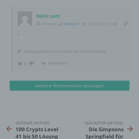
Mitgliedstaaten möglicherweise
personenbezogene Daten erhalten, gelten
jedoch nicht als Empfänger.
Nicht nett
Antwort auf
Anonym
19.04.2021 13:00
–
j) Dritter
Dritter ist eine natürliche oder juristische
Zuletzt geändert am 4 Jahre her von Paul Stelzer
Person, Behörde, Einrichtung oder andere
Stelle außer der betroffenen Person, dem
Antworten
0
Verantwortlichen, dem Auftragsverarbeiter
und den Personen, die unter der
unmittelbaren Verantwortung des
weitere Kommentare anzeigen
Verantwortlichen oder des
Auftragsverarbeiters befugt sind, die
personenbezogenen Daten zu verarbeiten.
k) Einwilligung
VORIGER ARTIKEL
NÄCHSTER ARTIKEL
100 Crypts Level
Die Simpsons
Einwilligung ist jede von der betroffenen
41 bis 50 Lösung
Springfield für