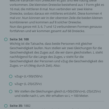
welche Varianten von Dreiecken es gibt und wie häufig diese
vorkommen. Die kleinsten Dreiecke bestehend aus 1 Form gibt es
16 mal, die mittleren 8 mal. Nun verbinden wir zwei kleine
Dreiecke, sodass daraus ein mittleres entsteht. Diese kommen 4
mal vor. Nun können wir in der obersten Zeile die beiden kleinen
kombinieren und kommen auf 8 solcher Dreiecke.
Nun das ganze mit 3, 6, 7 und 12 verbundenen Formen genauso
fortfahren und wir kommen gesamt auf 68 Dreiecke.
Seite 34: 100
Wichtig ist die Tatsache, dass beide Personen mit gleicher
Geschwindigkeit laufen. Nun stellen wir zwei Gleichungen für die
Geschwindigkeit des Zuges auf, die wir dann gleichstellen. L steht
nachfolgend für die Länge des Zuges, v steht für die
Geschwindigkeit der Personen und vZug die Geschwindigkeit des
Zuges. v= s/t (Weg durch Zeit). Also:
vZug= (L+50)/(50/v)
vZug= (L-25)/(25/v)
Wir stellen die Gleichungen gleich (L+50)/(50/v)=(L-25)/(25/v)
und stelle nach L um. Wir erhalten so L = 100 Meter.
Seite 35:
1882