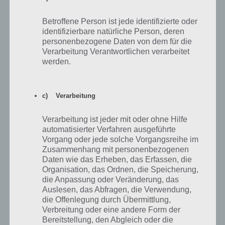
Betroffene Person ist jede identifizierte oder
Anonym
09.09.2019 21:52
identifizierbare natürliche Person, deren
personenbezogene Daten von dem für die
Leute ich brauche bis morgen früh 10.9.19 Seite 21 Nummer 14 a-c
Verarbeitung Verantwortlichen verarbeitet
bitte brauche es unbedingt. LG
werden.
Antworten
-1
c) Verarbeitung
Verarbeitung ist jeder mit oder ohne Hilfe
Anonym
26.08.2019 15:57
automatisierter Verfahren ausgeführte
Vorgang oder jede solche Vorgangsreihe im
Ich brauch Seite 53 Nummer 13 ?
Zusammenhang mit personenbezogenen
Daten wie das Erheben, das Erfassen, die
Organisation, das Ordnen, die Speicherung,
Antworten
-2
die Anpassung oder Veränderung, das
Auslesen, das Abfragen, die Verwendung,
die Offenlegung durch Übermittlung,
Verbreitung oder eine andere Form der
Bereitstellung, den Abgleich oder die
Anonymoustyp
11.03.2019 17:40