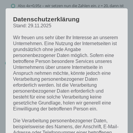
Also 4x=0,95z – wir setzen nun die Zahlen ein. z = 20, dann ist
4x=19 – 19 ist nicht durch 4 teilbar. So fahren wir nun fort
Datenschutzerklärung
Letztlich erkennen wir, dass nur z = 80 sein kann, da 4x somit
76 ist. Dies durch 4 geteilt ergibt 19.
Stand: 29.11.2025
Wir haben also 19 Kaninchen und 80 Spatzen. Für 100 Tiere
Wir freuen uns sehr über Ihr Interesse an unserem
fehlt also nur noch 1 Huhn. Somit geben wir die Lösung ein 19
Unternehmen. Eine Nutzung der Internetseiten ist
1 80 (zunächst Kaninchen, dann Hühner, dann Spatzen), also
grundsätzlich ohne jede Angabe
19180.
personenbezogener Daten möglich. Sofern eine
betroffene Person besondere Services unseres
Seite 40:
1013
Unternehmens über unsere Internetseite in
Abschließend nochmal Blöcke zählen. Hierbei zunächst die
Anspruch nehmen möchte, könnte jedoch eine
grünen und dann die orangenen. Wihtig dabei: Alle nicht
sichtbaren sind gelb. Wir zählen also 10 grüne und 13 gelbe. Die
Verarbeitung personenbezogener Daten
Lösung lautet also: 1013.
erforderlich werden. Ist die Verarbeitung
personenbezogener Daten erforderlich und
besteht für eine solche Verarbeitung keine
Auf der nächsten Seite geht es nun mit der Lösung zu Level 41 bis 50
gesetzliche Grundlage, holen wir generell eine
weiter.
Einwilligung der betroffenen Person ein.
Die Verarbeitung personenbezogener Daten,
beispielsweise des Namens, der Anschrift, E-Mail-
Adresse oder Telefonnummer einer betroffenen