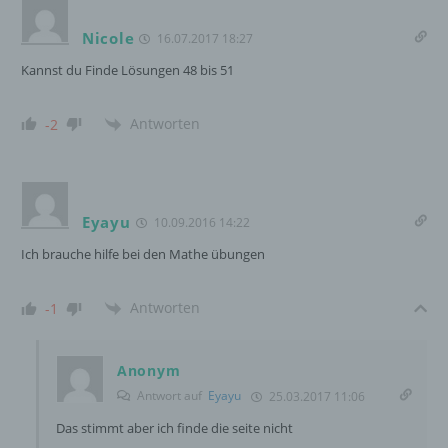
natürlichen Person zugewiesen werden.
Nicole
16.07.2017 18:27
Kannst du Finde Lösungen 48 bis 51
g) Verantwortlicher oder für die Verarbeitung
Verantwortlicher
Antworten
-2
Verantwortlicher oder für die Verarbeitung
Verantwortlicher ist die natürliche oder
juristische Person, Behörde, Einrichtung
oder andere Stelle, die allein oder
Eyayu
10.09.2016 14:22
gemeinsam mit anderen über die Zwecke
und Mittel der Verarbeitung von
Ich brauche hilfe bei den Mathe übungen
personenbezogenen Daten entscheidet.
Sind die Zwecke und Mittel dieser
Antworten
-1
Verarbeitung durch das Unionsrecht oder
das Recht der Mitgliedstaaten vorgegeben,
so kann der Verantwortliche
beziehungsweise können die bestimmten
Anonym
Kriterien seiner Benennung nach dem
Antwort auf
Eyayu
25.03.2017 11:06
Unionsrecht oder dem Recht der
Das stimmt aber ich finde die seite nicht
Mitgliedstaaten vorgesehen werden.