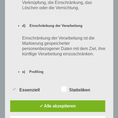
Verknüpfung, die Einschränkung, das
Ohh mann I brauche Seite 51. Echt Absturz
Löschen oder die Vernichtung.
Antworten
2
d) Einschränkung der Verarbeitung
Einschränkung der Verarbeitung ist die
Markierung gespeicherter
Anonym
14.11.2018 12:23
personenbezogener Daten mit dem Ziel, ihre
künftige Verarbeitung einzuschränken.
Lösung:Seite90, 91???? ? ?
Antworten
0
e) Profiling
Profiling ist jede Art der automatisierten
Verarbeitung personenbezogener Daten, die
Essenziell
Statistiken
darin besteht, dass diese
Anonym
05.04.2018 15:57
personenbezogenen Daten verwendet
Kann mir jemand die Nummer 18 auf Seite 115 schicken
werden, um bestimmte persönliche Aspekte,
✓ Alle akzeptieren
die sich auf eine natürliche Person beziehen,
zu bewerten, insbesondere, um Aspekte
Antworten
4