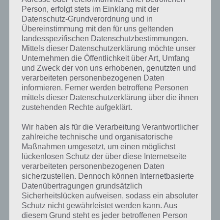
WEITERLESEN:
1
2
3
4
5
Person, erfolgt stets im Einklang mit der
Datenschutz-Grundverordnung und in
Übereinstimmung mit den für uns geltenden
landesspezifischen Datenschutzbestimmungen.
Auf WhatsApp teilen
Teilen auf Facebook
Mittels dieser Datenschutzerklärung möchte unser
Unternehmen die Öffentlichkeit über Art, Umfang
Tweet auf Twitter
und Zweck der von uns erhobenen, genutzten und
verarbeiteten personenbezogenen Daten
informieren. Ferner werden betroffene Personen
mittels dieser Datenschutzerklärung über die ihnen
zustehenden Rechte aufgeklärt.
Mehr Artikel hier auf Touchportal
Wir haben als für die Verarbeitung Verantwortlicher
zahlreiche technische und organisatorische
Maßnahmen umgesetzt, um einen möglichst
lückenlosen Schutz der über diese Internetseite
verarbeiteten personenbezogenen Daten
sicherzustellen. Dennoch können Internetbasierte
Datenübertragungen grundsätzlich
Sicherheitslücken aufweisen, sodass ein absoluter
Schutz nicht gewährleistet werden kann. Aus
diesem Grund steht es jeder betroffenen Person