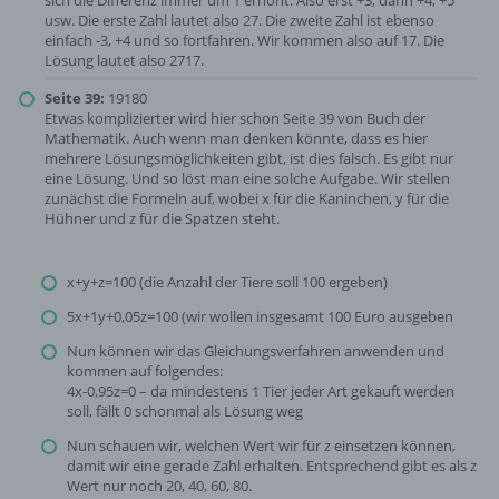
usw. Die erste Zahl lautet also 27. Die zweite Zahl ist ebenso
einfach -3, +4 und so fortfahren. Wir kommen also auf 17. Die
Lösung lautet also 2717.
Seite 39:
19180
Etwas komplizierter wird hier schon Seite 39 von Buch der
Mathematik. Auch wenn man denken könnte, dass es hier
mehrere Lösungsmöglichkeiten gibt, ist dies falsch. Es gibt nur
eine Lösung. Und so löst man eine solche Aufgabe. Wir stellen
zunächst die Formeln auf, wobei x für die Kaninchen, y für die
Hühner und z für die Spatzen steht.
x+y+z=100 (die Anzahl der Tiere soll 100 ergeben)
5x+1y+0,05z=100 (wir wollen insgesamt 100 Euro ausgeben
Nun können wir das Gleichungsverfahren anwenden und
kommen auf folgendes:
4x-0,95z=0 – da mindestens 1 Tier jeder Art gekauft werden
soll, fällt 0 schonmal als Lösung weg
Nun schauen wir, welchen Wert wir für z einsetzen können,
damit wir eine gerade Zahl erhalten. Entsprechend gibt es als z
Wert nur noch 20, 40, 60, 80.