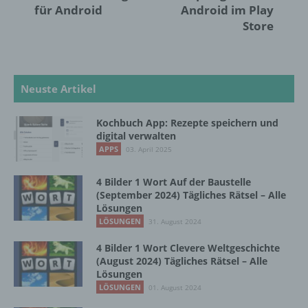
Person freiwillig für den bestimmten Fall in
für Android
Android im Play
informierter Weise und unmissverständlich
Store
abgegebene Willensbekundung in Form
einer Erklärung oder einer sonstigen
eindeutigen bestätigenden Handlung, mit der
die betroffene Person zu verstehen gibt, dass
sie mit der Verarbeitung der sie betreffenden
Neuste Artikel
personenbezogenen Daten einverstanden
ist.
Kochbuch App: Rezepte speichern und
digital verwalten
APPS
03. April 2025
Name und Anschrift des für die Verarbeitung
Verantwortlichen
4 Bilder 1 Wort Auf der Baustelle
(September 2024) Tägliches Rätsel – Alle
Verantwortlicher im Sinne der Datenschutz-
Lösungen
Grundverordnung, sonstiger in den Mitgliedstaaten
LÖSUNGEN
31. August 2024
der Europäischen Union geltenden
Datenschutzgesetze und anderer Bestimmungen
4 Bilder 1 Wort Clevere Weltgeschichte
mit datenschutzrechtlichem Charakter ist die:
(August 2024) Tägliches Rätsel – Alle
Lösungen
InnoMobile GmbH
LÖSUNGEN
01. August 2024