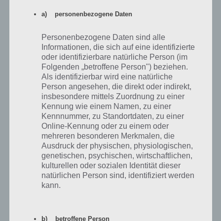
a) personenbezogene Daten
Antworten
0
Personenbezogene Daten sind alle
Informationen, die sich auf eine identifizierte
oder identifizierbare natürliche Person (im
Anonym
29.03.2020 17:19
Folgenden „betroffene Person") beziehen.
Als identifizierbar wird eine natürliche
Ich brauche Dieb Lösungen für Seite 148 Nummer 7
Person angesehen, die direkt oder indirekt,
insbesondere mittels Zuordnung zu einer
Kennung wie einem Namen, zu einer
Antworten
-3
Kennnummer, zu Standortdaten, zu einer
Online-Kennung oder zu einem oder
mehreren besonderen Merkmalen, die
Ausdruck der physischen, physiologischen,
Mia hauser
genetischen, psychischen, wirtschaftlichen,
27.11.2019 19:26
kulturellen oder sozialen Identität dieser
Kann jemand von euch mir Seite 4 aus dem sekundo5 Heft schicken
natürlichen Person sind, identifiziert werden
kann.
Antworten
0
b) betroffene Person