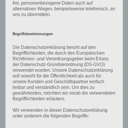
frei, personenbezogene Daten auch auf
alternativen Wegen, beispielsweise telefonisch, an
uns zu übermitteln.
89
KOMMENTARE
Begriffsbestimmungen
neuste
Die Datenschutzerklärung beruht auf den
Begrifflichkeiten, die durch den Europäischen
Richtlinien- und Verordnungsgeber beim Erlass
Kajo
23.06.2020 19:12
der Datenschutz-Grundverordnung (DS-GVO)
Seite 110
verwendet wurden. Unsere Datenschutzerklärung
soll sowohl für die Öffentlichkeit als auch für
unsere Kunden und Geschäftspartner einfach
Antworten
0
lesbar und verständlich sein. Um dies zu
gewährleisten, möchten wir vorab die verwendeten
Begrifflichkeiten erläutern.
Wir verwenden in dieser Datenschutzerklärung
Kajo
23.06.2020 19:12
unter anderem die folgenden Begriffe:
110