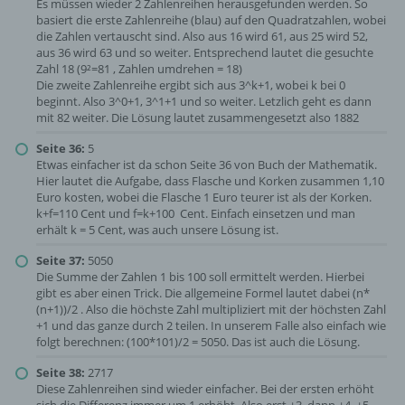
Es müssen wieder 2 Zahlenreihen herausgefunden werden. So
basiert die erste Zahlenreihe (blau) auf den Quadratzahlen, wobei
die Zahlen vertauscht sind. Also aus 16 wird 61, aus 25 wird 52,
aus 36 wird 63 und so weiter. Entsprechend lautet die gesuchte
Zahl 18 (9²=81 , Zahlen umdrehen = 18)
Die zweite Zahlenreihe ergibt sich aus 3^k+1, wobei k bei 0
beginnt. Also 3^0+1, 3^1+1 und so weiter. Letzlich geht es dann
mit 82 weiter. Die Lösung lautet zusammengesetzt also 1882
Seite 36:
5
Etwas einfacher ist da schon Seite 36 von Buch der Mathematik.
Hier lautet die Aufgabe, dass Flasche und Korken zusammen 1,10
Euro kosten, wobei die Flasche 1 Euro teurer ist als der Korken.
k+f=110 Cent und f=k+100 Cent. Einfach einsetzen und man
erhält k = 5 Cent, was auch unsere Lösung ist.
Seite 37:
5050
Die Summe der Zahlen 1 bis 100 soll ermittelt werden. Hierbei
gibt es aber einen Trick. Die allgemeine Formel lautet dabei (n*
(n+1))/2 . Also die höchste Zahl multipliziert mit der höchsten Zahl
+1 und das ganze durch 2 teilen. In unserem Falle also einfach wie
folgt berechnen: (100*101)/2 = 5050. Das ist auch die Lösung.
Seite 38:
2717
Diese Zahlenreihen sind wieder einfacher. Bei der ersten erhöht
sich die Differenz immer um 1 erhöht. Also erst +3, dann +4, +5