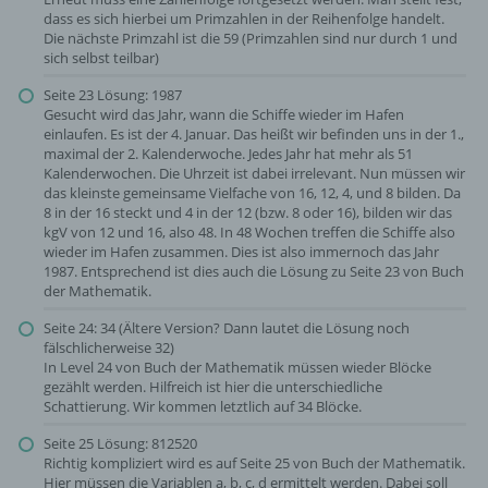
dass es sich hierbei um Primzahlen in der Reihenfolge handelt.
Die nächste Primzahl ist die 59 (Primzahlen sind nur durch 1 und
sich selbst teilbar)
Seite 23 Lösung: 1987
Gesucht wird das Jahr, wann die Schiffe wieder im Hafen
einlaufen. Es ist der 4. Januar. Das heißt wir befinden uns in der 1.,
maximal der 2. Kalenderwoche. Jedes Jahr hat mehr als 51
Kalenderwochen. Die Uhrzeit ist dabei irrelevant. Nun müssen wir
das kleinste gemeinsame Vielfache von 16, 12, 4, und 8 bilden. Da
8 in der 16 steckt und 4 in der 12 (bzw. 8 oder 16), bilden wir das
kgV von 12 und 16, also 48. In 48 Wochen treffen die Schiffe also
wieder im Hafen zusammen. Dies ist also immernoch das Jahr
1987. Entsprechend ist dies auch die Lösung zu Seite 23 von Buch
der Mathematik.
Seite 24: 34 (Ältere Version? Dann lautet die Lösung noch
fälschlicherweise 32)
In Level 24 von Buch der Mathematik müssen wieder Blöcke
gezählt werden. Hilfreich ist hier die unterschiedliche
Schattierung. Wir kommen letztlich auf 34 Blöcke.
Seite 25 Lösung: 812520
Richtig kompliziert wird es auf Seite 25 von Buch der Mathematik.
Hier müssen die Variablen a, b, c, d ermittelt werden. Dabei soll