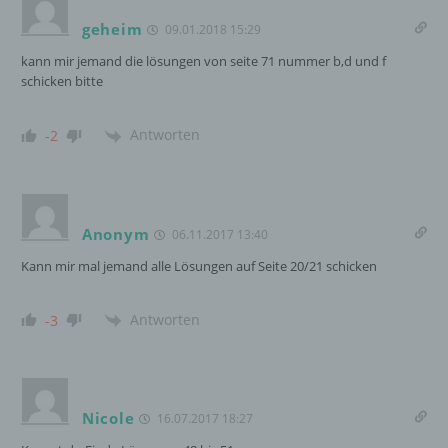
Verantwortlicher ist die natürliche oder
geheim
juristische Person, Behörde, Einrichtung
09.01.2018 15:29
oder andere Stelle, die allein oder
kann mir jemand die lösungen von seite 71 nummer b,d und f
gemeinsam mit anderen über die Zwecke
schicken bitte
und Mittel der Verarbeitung von
personenbezogenen Daten entscheidet.
Sind die Zwecke und Mittel dieser
Antworten
-2
Verarbeitung durch das Unionsrecht oder
das Recht der Mitgliedstaaten vorgegeben,
so kann der Verantwortliche
beziehungsweise können die bestimmten
Kriterien seiner Benennung nach dem
Anonym
06.11.2017 13:40
Unionsrecht oder dem Recht der
Kann mir mal jemand alle Lösungen auf Seite 20/21 schicken
Mitgliedstaaten vorgesehen werden.
Antworten
-3
h) Auftragsverarbeiter
Auftragsverarbeiter ist eine natürliche oder
juristische Person, Behörde, Einrichtung
Nicole
16.07.2017 18:27
oder andere Stelle, die personenbezogene
Daten im Auftrag des Verantwortlichen