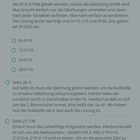
die 45 in 4 Teile geteilt werden, sodass die Gleichung erfüllt wird.
Man brauht einfach nur die Gleichungen umstellen und dann
nach jeder Variablen auflösen. Alternativ einfach ausprobieren.
Die Lösung lautet wie folgt a=8, b=12, c=5 und d=20, also geben
wir 812520 ein:
8+2=10
12-2=10
5×2=10
20:2=10
Seite 26: 4
Auf Seite 26 muss die Gleichung gelöst werden, um die Nullstelle
zu erhalten (Gleichung soll ja 0 ergeben). Hierbei teilen wir
zunächst durch 2 und erhalten a²-8a+16. Hierbei handelt es sich
um die 2. Binomische Formel. Also heißt das: (a-4)². Wir haben
nun die Nullstelle bei 4, was auch die Lösung ist.
Seite 27: 130
Erneut muss die zahlenfolge fortgesetzt werden. Hierbei handelt
es sich um die Zweierpotenz , addiert mit 2. Also 2^0+2=3,
2^2+2=4, 2^3+2=10 und so weiter. Um an die gesuchte Zahl zu