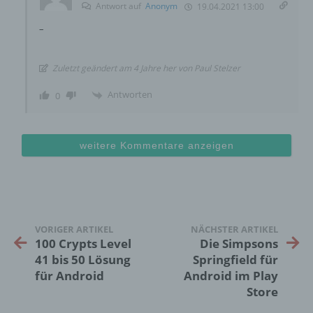
ist.
Antwort auf
Anonym
19.04.2021 13:00
–
Name und Anschrift des für die Verarbeitung
Verantwortlichen
Zuletzt geändert am 4 Jahre her von Paul Stelzer
Antworten
0
Verantwortlicher im Sinne der Datenschutz-
Grundverordnung, sonstiger in den Mitgliedstaaten
der Europäischen Union geltenden
Datenschutzgesetze und anderer Bestimmungen
weitere Kommentare anzeigen
mit datenschutzrechtlichem Charakter ist die:
InnoMobile GmbH
Schlehenweg 20
VORIGER ARTIKEL
NÄCHSTER ARTIKEL
18069 Lambrechtshagen
100 Crypts Level
Die Simpsons
41 bis 50 Lösung
Springfield für
DE
für Android
Android im Play
Store
Cookies / SessionStorage / LocalStorage