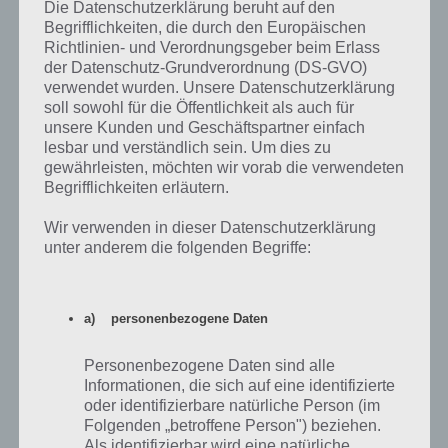
Die Datenschutzerklärung beruht auf den
Auf WhatsApp teilen
Teilen auf Facebook
Begrifflichkeiten, die durch den Europäischen
Richtlinien- und Verordnungsgeber beim Erlass
der Datenschutz-Grundverordnung (DS-GVO)
Tweet auf Twitter
verwendet wurden. Unsere Datenschutzerklärung
soll sowohl für die Öffentlichkeit als auch für
unsere Kunden und Geschäftspartner einfach
lesbar und verständlich sein. Um dies zu
Mehr Artikel hier auf Touchportal
gewährleisten, möchten wir vorab die verwendeten
Begrifflichkeiten erläutern.
Wir verwenden in dieser Datenschutzerklärung
unter anderem die folgenden Begriffe:
a) personenbezogene Daten
Personenbezogene Daten sind alle
Informationen, die sich auf eine identifizierte
oder identifizierbare natürliche Person (im
Folgenden „betroffene Person") beziehen.
Als identifizierbar wird eine natürliche