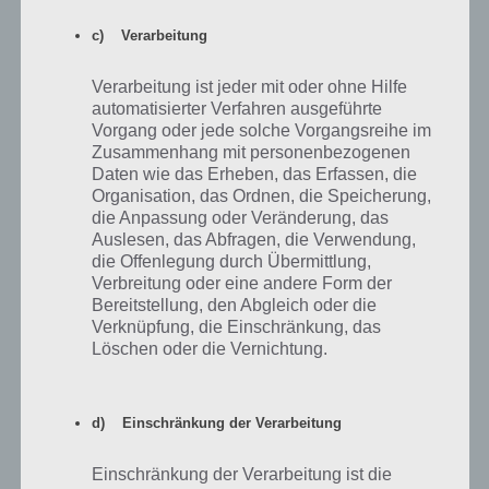
c) Verarbeitung
Anonym
29.03.2020 17:19
Verarbeitung ist jeder mit oder ohne Hilfe
Ich brauche Dieb Lösungen für Seite 148 Nummer 7
automatisierter Verfahren ausgeführte
Vorgang oder jede solche Vorgangsreihe im
Zusammenhang mit personenbezogenen
Antworten
-3
Daten wie das Erheben, das Erfassen, die
Organisation, das Ordnen, die Speicherung,
die Anpassung oder Veränderung, das
Auslesen, das Abfragen, die Verwendung,
die Offenlegung durch Übermittlung,
Mia hauser
27.11.2019 19:26
Verbreitung oder eine andere Form der
Bereitstellung, den Abgleich oder die
Kann jemand von euch mir Seite 4 aus dem sekundo5 Heft schicken
Verknüpfung, die Einschränkung, das
Löschen oder die Vernichtung.
Antworten
0
d) Einschränkung der Verarbeitung
Anonym
09.09.2019 21:52
Einschränkung der Verarbeitung ist die