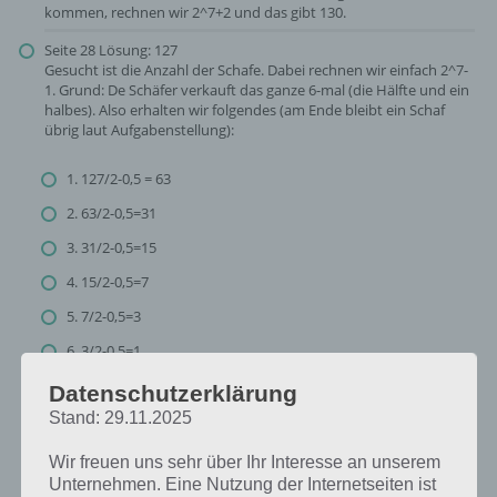
kommen, rechnen wir 2^7+2 und das gibt 130.
Seite 28 Lösung: 127
Gesucht ist die Anzahl der Schafe. Dabei rechnen wir einfach 2^7-
1. Grund: De Schäfer verkauft das ganze 6-mal (die Hälfte und ein
halbes). Also erhalten wir folgendes (am Ende bleibt ein Schaf
übrig laut Aufgabenstellung):
1. 127/2-0,5 = 63
2. 63/2-0,5=31
3. 31/2-0,5=15
4. 15/2-0,5=7
5. 7/2-0,5=3
6. 3/2-0,5=1
Datenschutzerklärung
Stand: 29.11.2025
Die Lösung zu Seite 29 mit Lösungsweg
Wir freuen uns sehr über Ihr Interesse an unserem
Bevor wir die Lösung veröffentlichen, noch ein paar Hinweise, damit
Unternehmen. Eine Nutzung der Internetseiten ist