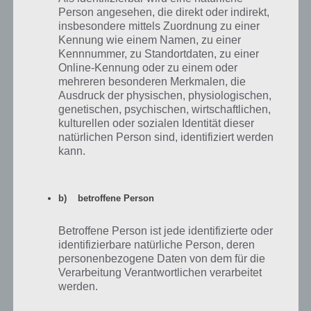
89
KOMMENTARE
Person angesehen, die direkt oder indirekt,
insbesondere mittels Zuordnung zu einer
neuste
Kennung wie einem Namen, zu einer
Kennnummer, zu Standortdaten, zu einer
Online-Kennung oder zu einem oder
mehreren besonderen Merkmalen, die
Ausdruck der physischen, physiologischen,
Kajo
23.06.2020 19:12
genetischen, psychischen, wirtschaftlichen,
Seite 110
kulturellen oder sozialen Identität dieser
natürlichen Person sind, identifiziert werden
kann.
Antworten
0
b) betroffene Person
Kajo
23.06.2020 19:12
Betroffene Person ist jede identifizierte oder
identifizierbare natürliche Person, deren
110
personenbezogene Daten von dem für die
Verarbeitung Verantwortlichen verarbeitet
werden.
Antworten
0