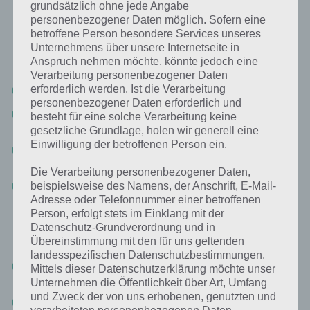
du das Level auch selber lösen kannst.
grundsätzlich ohne jede Angabe
personenbezogener Daten möglich. Sofern eine
betroffene Person besondere Services unseres
Das Alter des Vaters beträgt 55 Jahre. Stell dir das ganze als Gleichung
Unternehmens über unsere Internetseite in
vor (Vater bekommt die Variable v und die Söhne a, b und c):
Anspruch nehmen möchte, könnte jedoch eine
Verarbeitung personenbezogener Daten
erforderlich werden. Ist die Verarbeitung
v = a+b+c
personenbezogener Daten erforderlich und
v-10 = 3*(a-10) (da vor 10 Jahren) => Umstellen nach a ergibt a =
besteht für eine solche Verarbeitung keine
(v+20)/3
gesetzliche Grundlage, holen wir generell eine
Einwilligung der betroffenen Person ein.
v-10 = 5*(b-10) (da vor 10 Jahren)=> Umstellen nach b ergibt b =
(v+40)/5
Die Verarbeitung personenbezogener Daten,
c = a-14 => a einsetzen
beispielsweise des Namens, der Anschrift, E-Mail-
Adresse oder Telefonnummer einer betroffenen
Person, erfolgt stets im Einklang mit der
Nun setzen wir a, b und c in die Ausgangsformel ein. Wir erhalten
Datenschutz-Grundverordnung und in
also:
Übereinstimmung mit den für uns geltenden
landesspezifischen Datenschutzbestimmungen.
v = 2*((v+20)/3) + (v+40)/5 – 14 => ausmultiplizieren und auf einen
Mittels dieser Datenschutzerklärung möchte unser
Nenner bringen
Unternehmen die Öffentlichkeit über Art, Umfang
und Zweck der von uns erhobenen, genutzten und
v = (10v+200+3v+120-210)/15 => Nun nach v umstellen
verarbeiteten personenbezogenen Daten