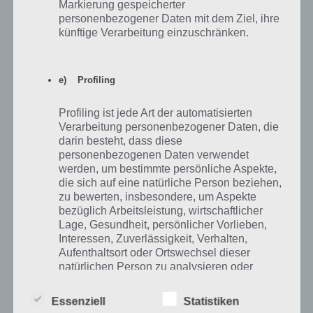
Markierung gespeicherter
Leute ich brauche bis morgen früh 10.9.19 Seite 21 Nummer 14 a-c
personenbezogener Daten mit dem Ziel, ihre
bitte brauche es unbedingt. LG
künftige Verarbeitung einzuschränken.
Antworten
-1
e) Profiling
Profiling ist jede Art der automatisierten
Verarbeitung personenbezogener Daten, die
Anonym
26.08.2019 15:57
darin besteht, dass diese
Ich brauch Seite 53 Nummer 13 ?
personenbezogenen Daten verwendet
werden, um bestimmte persönliche Aspekte,
die sich auf eine natürliche Person beziehen,
Antworten
-2
zu bewerten, insbesondere, um Aspekte
bezüglich Arbeitsleistung, wirtschaftlicher
Lage, Gesundheit, persönlicher Vorlieben,
Interessen, Zuverlässigkeit, Verhalten,
Aufenthaltsort oder Ortswechsel dieser
Anonymoustyp
11.03.2019 17:40
natürlichen Person zu analysieren oder
vorherzusagen.
Ohh mann I brauche Seite 51. Echt Absturz
Essenziell
Statistiken