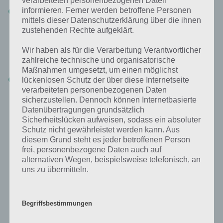
informieren. Ferner werden betroffene Personen
v = 55
mittels dieser Datenschutzerklärung über die ihnen
zustehenden Rechte aufgeklärt.
Die Lösung zu
Seite 29 von Buch der Mathematik lautet also 55
(Wenn du noch eine ältere Version hast (ab eingeben), so lautet
Wir haben als für die Verarbeitung Verantwortlicher
diese 41).
zahlreiche technische und organisatorische
Maßnahmen umgesetzt, um einen möglichst
Seite 30 Lösung: 63
lückenlosen Schutz der über diese Internetseite
Und abschließend noch einmal Blöcke zählen. Orientiere dich
verarbeiteten personenbezogenen Daten
wieder rechts. Letztlich kommt man auf 63 Blöcke.
sicherzustellen. Dennoch können Internetbasierte
Datenübertragungen grundsätzlich
Sicherheitslücken aufweisen, sodass ein absoluter
Auf der nächsten Seite geht es dann mit der Lösung der Seiten 31 bis
Schutz nicht gewährleistet werden kann. Aus
40 weiter. Nun wird es wieder einen Tick einfacher, nachdem die
diesem Grund steht es jeder betroffenen Person
letzten Level doch ziemlich schwer waren.
frei, personenbezogene Daten auch auf
alternativen Wegen, beispielsweise telefonisch, an
uns zu übermitteln.
WEITERLESEN:
1
2
3
4
5
Begriffsbestimmungen